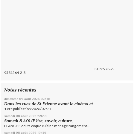
ISBN:978-2-
9531564-2-3
Notes récentes
dimanche 09
août 2026
02h48
Dans les rues de St Etienne avant le cinéma et...
1 ère publication:2026/07/31
samedi 08
août 2026
22h38
Samedi 8 AOUT: lire, savoir, culture,...
PLANCHE oeufs coque cuisine ménage rangement...
samedi 08
août 2026
19h56