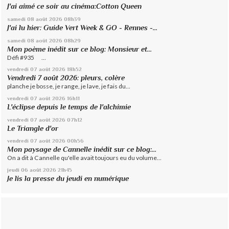
J'ai aimé ce soir au cinéma:Cotton Queen
samedi 08
août 2026
08h39
J'ai lu hier: Guide Vert Week & GO - Rennes -...
samedi 08
août 2026
08h29
Mon poème inédit sur ce blog: Monsieur et...
Défi #935 ...
vendredi 07
août 2026
18h52
Vendredi 7 août 2026: pleurs, colère
planche je bosse, je range, je lave, je fais du...
vendredi 07
août 2026
16h11
L'éclipse depuis le temps de l'alchimie
vendredi 07
août 2026
07h12
Le Triangle d'or
vendredi 07
août 2026
00h56
Mon paysage de Cannelle inédit sur ce blog:...
On a dit à Cannelle qu'elle avait toujours eu du volume...
jeudi 06
août 2026
21h45
Je lis la presse du jeudi en numérique