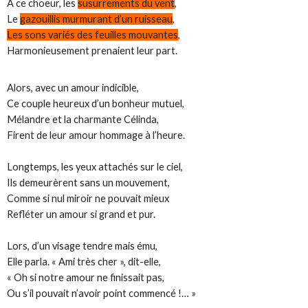
À ce choeur, les
susurrements du vent
,
Le
gazouillis murmurant d’un ruisseau
,
Les sons variés des feuilles mouvantes
,
Harmonieusement prenaient leur part.
Alors, avec un amour indicible,
Ce couple heureux d’un bonheur mutuel,
Mélandre et la charmante Célinda,
Firent de leur amour hommage à l’heure.
Longtemps, les yeux attachés sur le ciel,
Ils demeurèrent sans un mouvement,
Comme si nul miroir ne pouvait mieux
Refléter un amour si grand et pur.
Lors, d’un visage tendre mais ému,
Elle parla. « Ami très cher », dit-elle,
« Oh si notre amour ne finissait pas,
Ou s’il pouvait n’avoir point commencé !… »