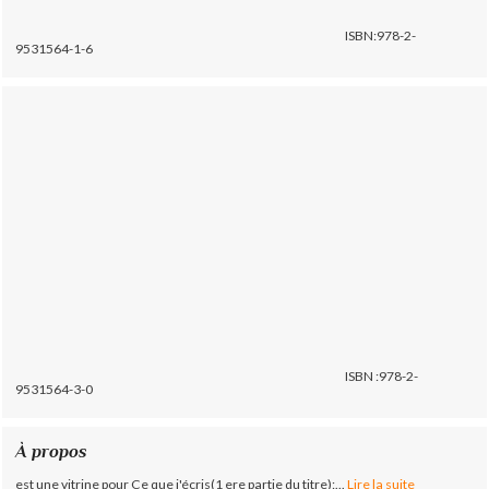
ISBN:978-2-
9531564-1-6
ISBN :978-2-
9531564-3-0
À propos
est une vitrine pour Ce que j'écris(1 ere partie du titre):...
Lire la suite