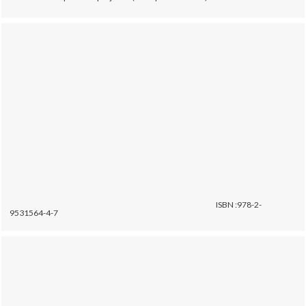
ISBN :978-2-
9531564-4-7