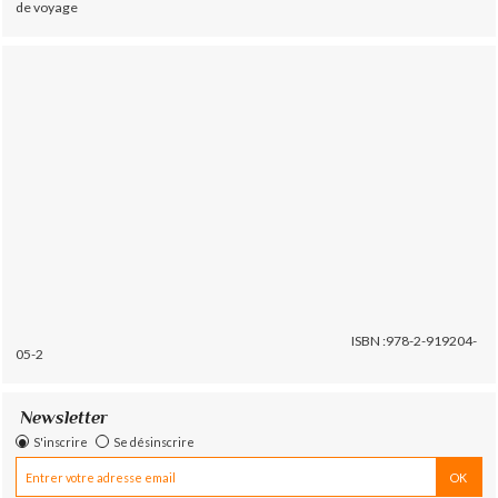
de voyage
ISBN :978-2-919204-
05-2
Newsletter
S'inscrire
Se désinscrire