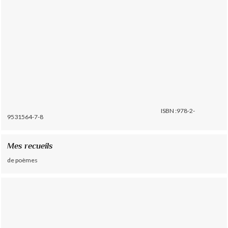
ISBN :978-2-
9531564-7-8
Mes recueils
de poèmes