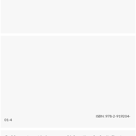
ISBN :978-2-919204-
01-4