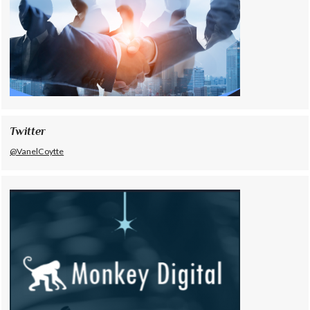
Twitter
@VanelCoytte