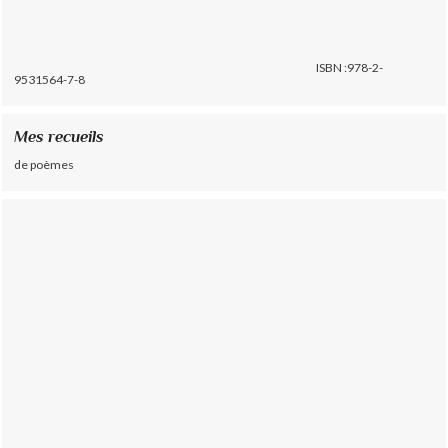
ISBN :978-2-
9531564-7-8
Mes recueils
de poèmes