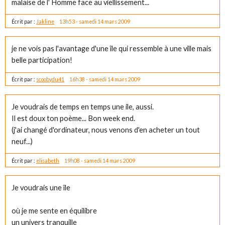
malaise de l' Homme face au viellissement...
Écrit par :
Jakline
13h53
-
samedi 14
mars 2009
je ne vois pas l'avantage d'une île qui ressemble à une ville mais
belle participation!
Écrit par :
scoobydu41
16h38
-
samedi 14
mars 2009
Je voudrais de temps en temps une ile, aussi.
Il est doux ton poème... Bon week end.
(j'ai changé d'ordinateur, nous venons d'en acheter un tout
neuf...)
Écrit par :
elisabeth
19h08
-
samedi 14
mars 2009
Je voudrais une île
où je me sente en équilibre
un univers tranquille