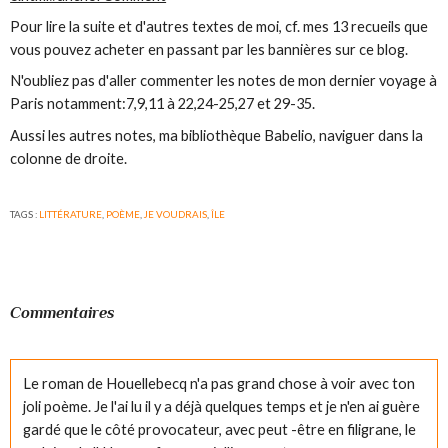
Pour lire la suite et d'autres textes de moi, cf. mes 13 recueils que
vous pouvez acheter en passant par les bannières sur ce blog.
N'oubliez pas d'aller commenter les notes de mon dernier voyage à
Paris notamment:7,9,11 à 22,24-25,27 et 29-35.
Aussi les autres notes, ma bibliothèque Babelio, naviguer dans la
colonne de droite.
TAGS :
LITTÉRATURE
,
POÈME
,
JE VOUDRAIS
,
ÎLE
Commentaires
Le roman de Houellebecq n'a pas grand chose à voir avec ton
joli poème. Je l'ai lu il y a déjà quelques temps et je n'en ai guère
gardé que le côté provocateur, avec peut -être en filigrane, le