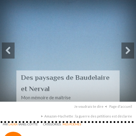
Des paysages de Baudelaire
et Nerval
Mon mémoire de maîtrise
Je voudrais te dire
Page d'accueil
Amazon-Hachette : la guerre des pétitions est déclarée
PAR
LAURA
VANEL-COYTTE
CATÉGORIES :
MES POÈMES