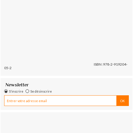
ISBN :978-2-919204-
05-2
Newsletter
S'inscrire
Se désinscrire