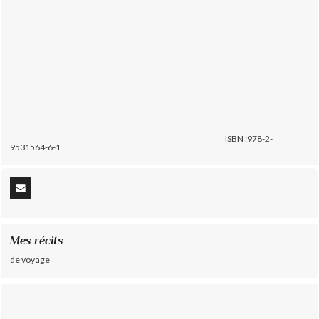
ISBN :978-2-
9531564-6-1
Mes récits
de voyage