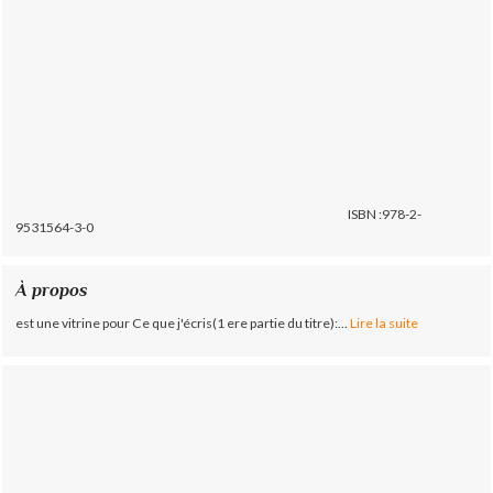
ISBN :978-2-
9531564-3-0
À propos
est une vitrine pour Ce que j'écris(1 ere partie du titre):...
Lire la suite