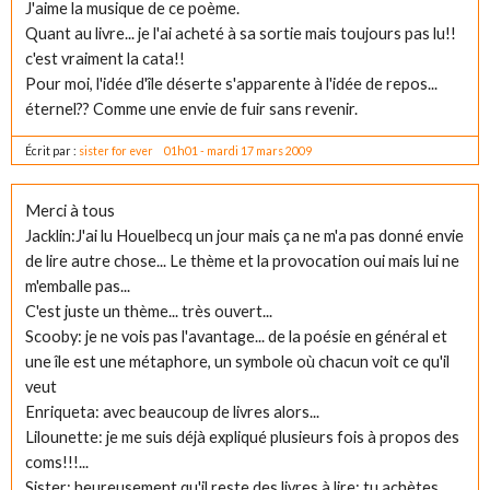
J'aime la musique de ce poème.
Quant au livre... je l'ai acheté à sa sortie mais toujours pas lu!!
c'est vraiment la cata!!
Pour moi, l'idée d'île déserte s'apparente à l'idée de repos...
éternel?? Comme une envie de fuir sans revenir.
Écrit par :
sister for ever
01h01
-
mardi 17
mars 2009
Merci à tous
Jacklin:J'ai lu Houelbecq un jour mais ça ne m'a pas donné envie
de lire autre chose... Le thème et la provocation oui mais lui ne
m'emballe pas...
C'est juste un thème... très ouvert...
Scooby: je ne vois pas l'avantage... de la poésie en général et
une île est une métaphore, un symbole où chacun voit ce qu'il
veut
Enriqueta: avec beaucoup de livres alors...
Lilounette: je me suis déjà expliqué plusieurs fois à propos des
coms!!!...
Sister: heureusement qu'il reste des livres à lire; tu achètes