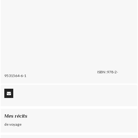
ISBN :978-2-
9531564-6-1
Mes récits
de voyage