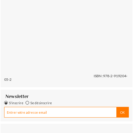
ISBN :978-2-919204-
05-2
Newsletter
S'inscrire
Se désinscrire