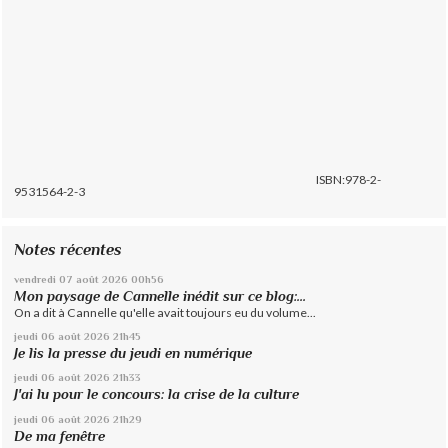
ISBN:978-2-
9531564-2-3
Notes récentes
vendredi 07
août 2026
00h56
Mon paysage de Cannelle inédit sur ce blog:...
On a dit à Cannelle qu'elle avait toujours eu du volume...
jeudi 06
août 2026
21h45
Je lis la presse du jeudi en numérique
jeudi 06
août 2026
21h33
J'ai lu pour le concours: la crise de la culture
jeudi 06
août 2026
21h29
De ma fenêtre