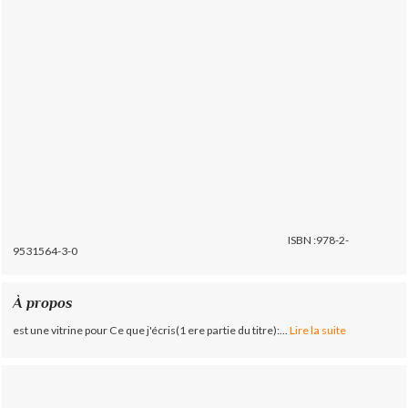
ISBN :978-2-
9531564-3-0
À propos
est une vitrine pour Ce que j'écris(1 ere partie du titre):...
Lire la suite