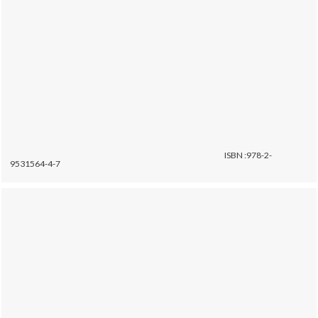
ISBN :978-2-
9531564-4-7