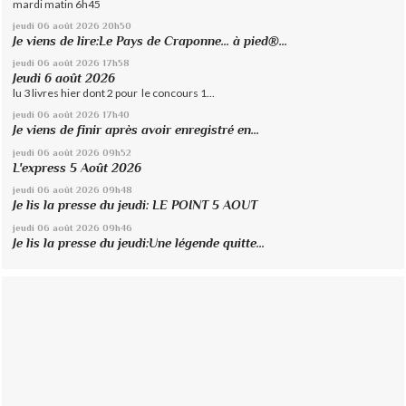
mardi matin 6h45
jeudi 06
août 2026
20h50
Je viens de lire:Le Pays de Craponne... à pied®...
jeudi 06
août 2026
17h58
Jeudi 6 août 2026
lu 3 livres hier dont 2 pour le concours 1...
jeudi 06
août 2026
17h40
Je viens de finir après avoir enregistré en...
jeudi 06
août 2026
09h52
L'express 5 Août 2026
jeudi 06
août 2026
09h48
Je lis la presse du jeudi: LE POINT 5 AOUT
jeudi 06
août 2026
09h46
Je lis la presse du jeudi:Une légende quitte...