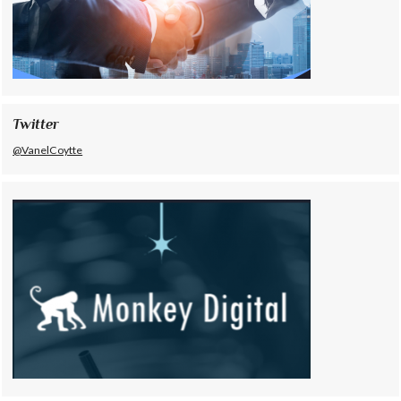
Twitter
@VanelCoytte