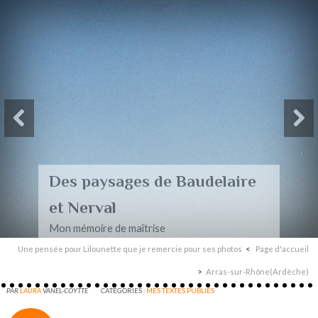
Des paysages de Baudelaire
et Nerval
Mon mémoire de maîtrise
Une pensée pour Lilounette que je remercie pour ses photos
Page d'accueil
Arras-sur-Rhône(Ardèche)
PAR
LAURA
VANEL-COYTTE
CATÉGORIES :
MES TEXTES PUBLIÉS