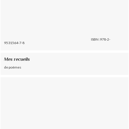
ISBN :978-2-
9531564-7-8
Mes recueils
de poèmes