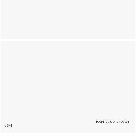
ISBN :978-2-919204-
01-4