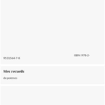
ISBN :978-2-
9531564-7-8
Mes recueils
de poèmes