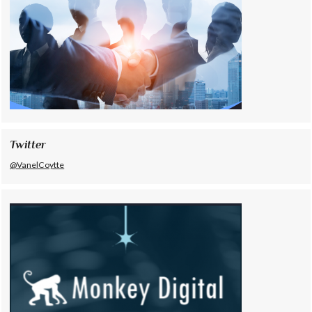
Twitter
@VanelCoytte