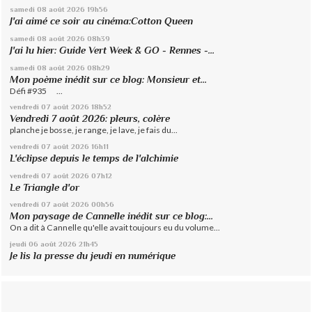
samedi 08
août 2026
19h56
J'ai aimé ce soir au cinéma:Cotton Queen
samedi 08
août 2026
08h39
J'ai lu hier: Guide Vert Week & GO - Rennes -...
samedi 08
août 2026
08h29
Mon poème inédit sur ce blog: Monsieur et...
Défi #935 ...
vendredi 07
août 2026
18h52
Vendredi 7 août 2026: pleurs, colère
planche je bosse, je range, je lave, je fais du...
vendredi 07
août 2026
16h11
L'éclipse depuis le temps de l'alchimie
vendredi 07
août 2026
07h12
Le Triangle d'or
vendredi 07
août 2026
00h56
Mon paysage de Cannelle inédit sur ce blog:...
On a dit à Cannelle qu'elle avait toujours eu du volume...
jeudi 06
août 2026
21h45
Je lis la presse du jeudi en numérique