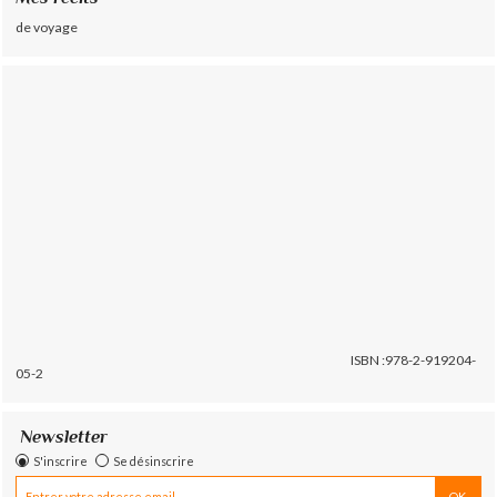
de voyage
ISBN :978-2-919204-
05-2
Newsletter
S'inscrire
Se désinscrire