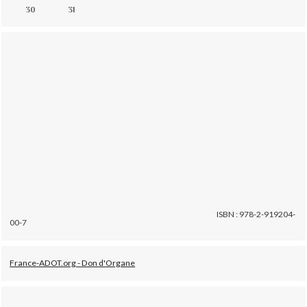
30
31
ISBN : 978-2-919204-
00-7
France-ADOT.org - Don d'Organe