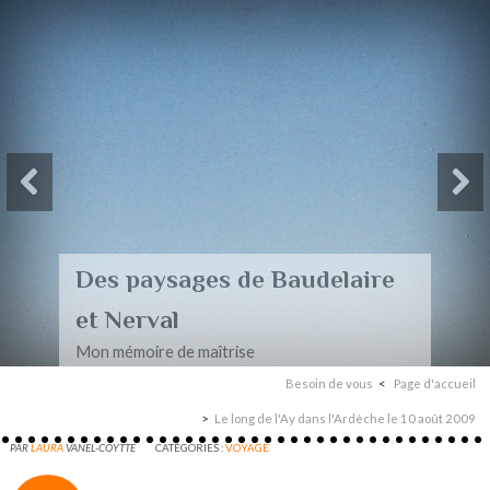
Des paysages de Baudelaire
et Nerval
Mon mémoire de maîtrise
Besoin de vous
Page d'accueil
Le long de l'Ay dans l'Ardèche le 10 août 2009
PAR
LAURA
VANEL-COYTTE
CATÉGORIES :
VOYAGE