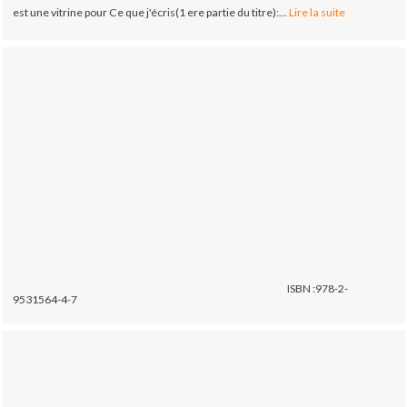
est une vitrine pour Ce que j'écris(1 ere partie du titre):...
Lire la suite
ISBN :978-2-
9531564-4-7