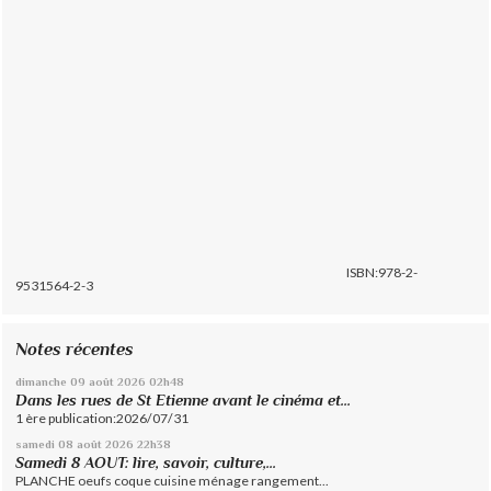
ISBN:978-2-
9531564-2-3
Notes récentes
dimanche 09
août 2026
02h48
Dans les rues de St Etienne avant le cinéma et...
1 ère publication:2026/07/31
samedi 08
août 2026
22h38
Samedi 8 AOUT: lire, savoir, culture,...
PLANCHE oeufs coque cuisine ménage rangement...