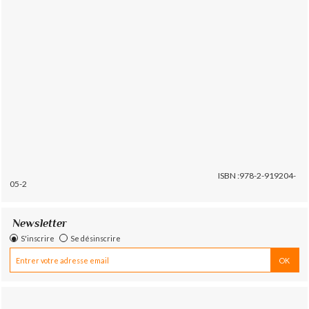
ISBN :978-2-919204-
05-2
Newsletter
S'inscrire
Se désinscrire