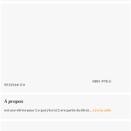
ISBN :978-2-
9531564-3-0
À propos
est une vitrine pour Ce que j'écris(1 ere partie du titre):...
Lire la suite