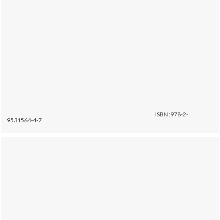
ISBN :978-2-
9531564-4-7