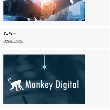
Twitter
@VanelCoytte