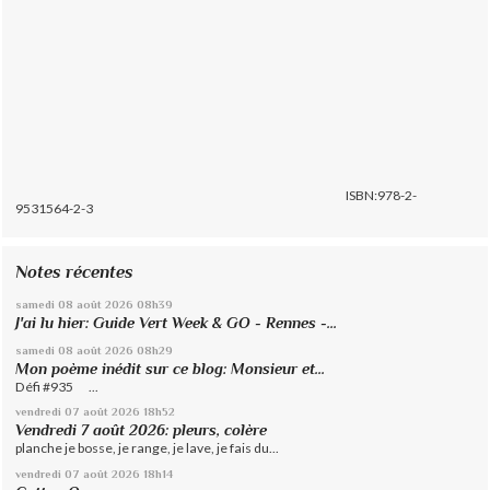
ISBN:978-2-
9531564-2-3
Notes récentes
samedi 08
août 2026
08h39
J'ai lu hier: Guide Vert Week & GO - Rennes -...
samedi 08
août 2026
08h29
Mon poème inédit sur ce blog: Monsieur et...
Défi #935 ...
vendredi 07
août 2026
18h52
Vendredi 7 août 2026: pleurs, colère
planche je bosse, je range, je lave, je fais du...
vendredi 07
août 2026
18h14