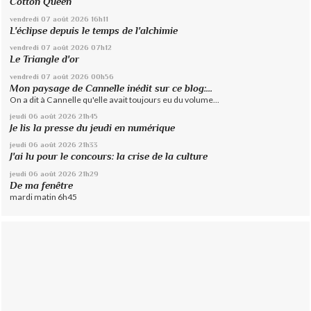
Cotton Queen
vendredi 07
août 2026
16h11
L'éclipse depuis le temps de l'alchimie
vendredi 07
août 2026
07h12
Le Triangle d'or
vendredi 07
août 2026
00h56
Mon paysage de Cannelle inédit sur ce blog:...
On a dit à Cannelle qu'elle avait toujours eu du volume...
jeudi 06
août 2026
21h45
Je lis la presse du jeudi en numérique
jeudi 06
août 2026
21h33
J'ai lu pour le concours: la crise de la culture
jeudi 06
août 2026
21h29
De ma fenêtre
mardi matin 6h45