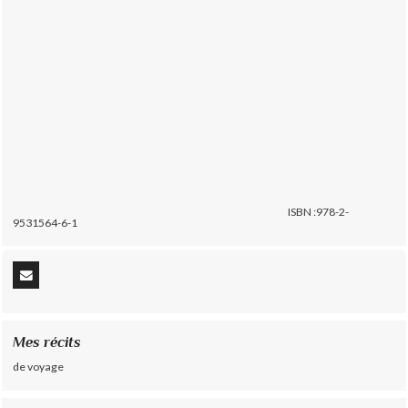
ISBN :978-2-
9531564-6-1
Mes récits
de voyage