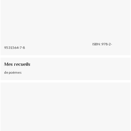
ISBN :978-2-
9531564-7-8
Mes recueils
de poèmes