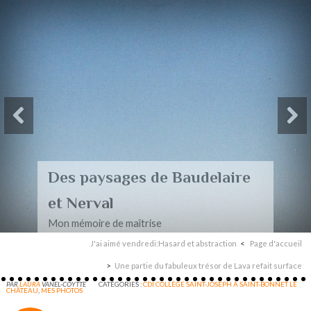
Des paysages de Baudelaire
et Nerval
Mon mémoire de maîtrise
J'ai aimé vendredi:Hasard et abstraction
Page d'accueil
Une partie du fabuleux trésor de Lava refait surface
PAR
LAURA
VANEL-COYTTE
CATÉGORIES :
CDI COLLÈGE SAINT-JOSEPH À SAINT-BONNET LE
CHÂTEAU
,
MES PHOTOS