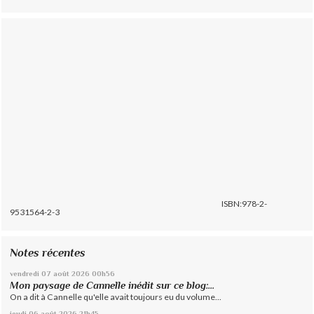
ISBN:978-2-
9531564-2-3
Notes récentes
vendredi 07
août 2026
00h56
Mon paysage de Cannelle inédit sur ce blog:...
On a dit à Cannelle qu'elle avait toujours eu du volume...
jeudi 06
août 2026
21h45