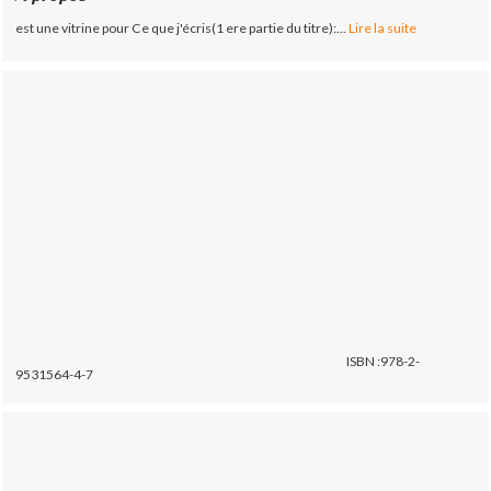
est une vitrine pour Ce que j'écris(1 ere partie du titre):...
Lire la suite
ISBN :978-2-
9531564-4-7