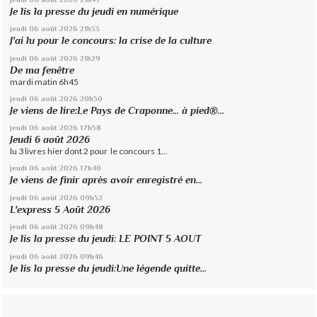
Je lis la presse du jeudi en numérique
jeudi 06
août 2026
21h33
J'ai lu pour le concours: la crise de la culture
jeudi 06
août 2026
21h29
De ma fenêtre
mardi matin 6h45
jeudi 06
août 2026
20h50
Je viens de lire:Le Pays de Craponne... à pied®...
jeudi 06
août 2026
17h58
Jeudi 6 août 2026
lu 3 livres hier dont 2 pour le concours 1...
jeudi 06
août 2026
17h40
Je viens de finir après avoir enregistré en...
jeudi 06
août 2026
09h52
L'express 5 Août 2026
jeudi 06
août 2026
09h48
Je lis la presse du jeudi: LE POINT 5 AOUT
jeudi 06
août 2026
09h46
Je lis la presse du jeudi:Une légende quitte...