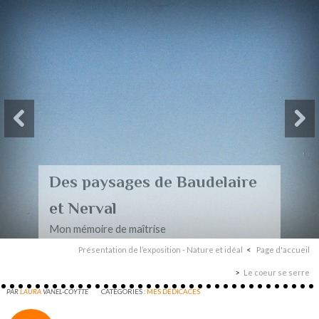
Des paysages de Baudelaire
et Nerval
Mon mémoire de maîtrise
Présentation de l’exposition - Nature et idéal
Page d'accueil
Le coeur se serre
PAR
LAURA
VANEL-COYTTE
CATÉGORIES :
MES DÉDICACES