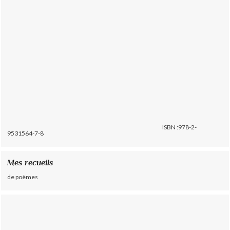
ISBN :978-2-
9531564-7-8
Mes recueils
de poèmes