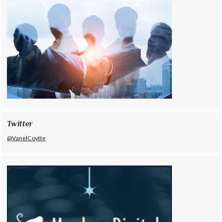
Twitter
@VanelCoytte