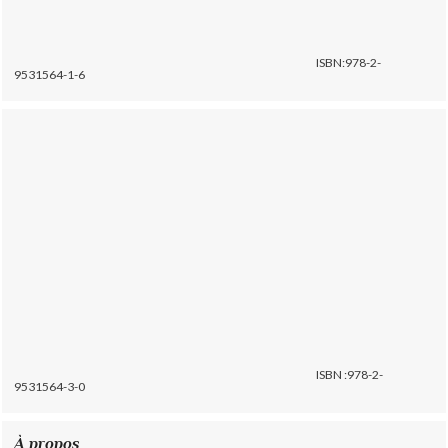
ISBN:978-2-
9531564-1-6
ISBN :978-2-
9531564-3-0
À propos