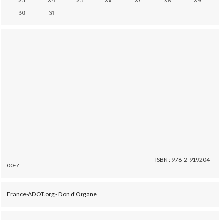
23
24
25
26
27
28
29
30
31
ISBN : 978-2-919204-
00-7
France-ADOT.org - Don d'Organe