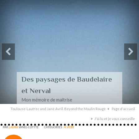
Des paysages de Baudelaire
et Nerval
Mon mémoire de maîtrise
Toulouse-Lautrec and Jane Avril. Beyond the Moulin Rouge
Page d'accueil
J'ai lu et je vous conseille
PAR
LAURA
VANEL-COYTTE
CATÉGORIES :
A VOIR