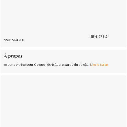
ISBN :978-2-
9531564-3-0
À propos
est une vitrine pour Ce que j'écris(1 ere partie du titre):...
Lire la suite