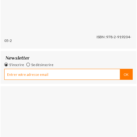
ISBN :978-2-919204-
05-2
Newsletter
S'inscrire
Se désinscrire