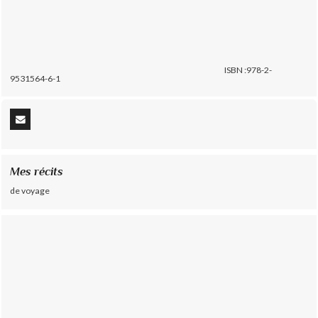
ISBN :978-2-
9531564-6-1
Mes récits
de voyage