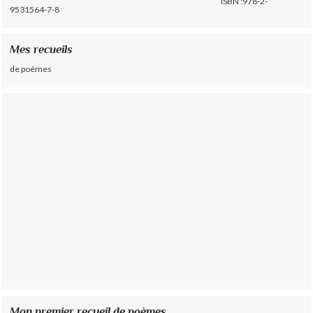
ISBN :978-2-
9531564-7-8
Mes recueils
de poèmes
Mon premier recueil de poèmes