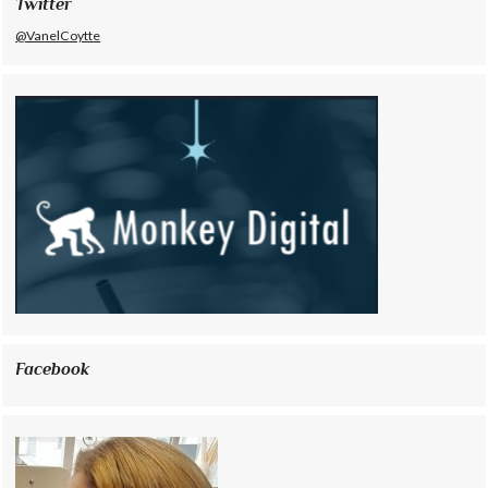
Twitter
@VanelCoytte
Facebook