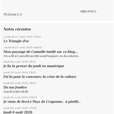
ISBN:978-2-
9531564-2-3
Notes récentes
vendredi 07
août 2026
07h12
Le Triangle d'or
vendredi 07
août 2026
00h56
Mon paysage de Cannelle inédit sur ce blog:...
On a dit à Cannelle qu'elle avait toujours eu du volume...
jeudi 06
août 2026
21h45
Je lis la presse du jeudi en numérique
jeudi 06
août 2026
21h33
J'ai lu pour le concours: la crise de la culture
jeudi 06
août 2026
21h29
De ma fenêtre
mardi matin 6h45
jeudi 06
août 2026
20h50
Je viens de lire:Le Pays de Craponne... à pied®...
jeudi 06
août 2026
17h58
Jeudi 6 août 2026