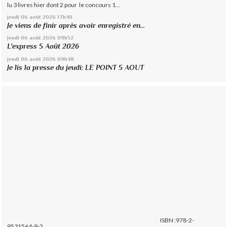
lu 3 livres hier dont 2 pour le concours 1...
jeudi 06
août 2026
17h40
Je viens de finir après avoir enregistré en...
jeudi 06
août 2026
09h52
L'express 5 Août 2026
jeudi 06
août 2026
09h48
Je lis la presse du jeudi: LE POINT 5 AOUT
ISBN :978-2-
9531564-9-2