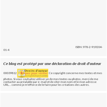
ISBN :978-2-919204-
01-4
Ce blog est protégé par une déclaration de droit d'auteur
00039812
Ce copyright concerne mes textes et mes
photos. Si vous souhaitez utiliser un de mes textes ou photos, merci de me
contacter au préalable par e- mail et de citer mon nom et le mon adresse
URL... comme je m'efforce de le faire pour les créations des autres.