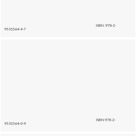
ISBN :978-2-
9531564-4-7
ISBN:978-2-
9531564-0-9