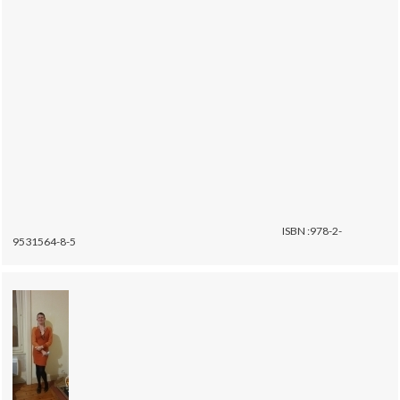
ISBN :978-2-
9531564-8-5