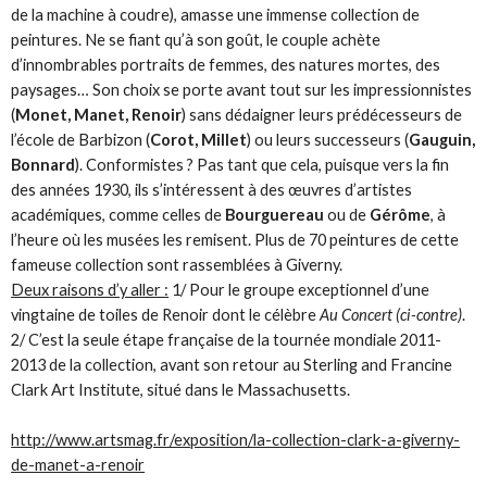
de la machine à coudre), amasse une immense collection de
peintures. Ne se fiant qu’à son goût, le couple achète
d’innombrables portraits de femmes, des natures mortes, des
paysages… Son choix se porte avant tout sur les impressionnistes
(
Monet, Manet, Renoir
) sans dédaigner leurs prédécesseurs de
l’école de Barbizon (
Corot, Millet
) ou leurs successeurs (
Gauguin,
Bonnard
). Conformistes ? Pas tant que cela, puisque vers la fin
des années 1930, ils s’intéressent à des œuvres d’artistes
académiques, comme celles de
Bourguereau
ou de
Gérôme
, à
l’heure où les musées les remisent. Plus de 70 peintures de cette
fameuse collection sont rassemblées à Giverny.
Deux raisons d’y aller :
1/ Pour le groupe exceptionnel d’une
vingtaine de toiles de Renoir dont le célèbre
Au Concert (ci-contre)
.
2/ C’est la seule étape française de la tournée mondiale 2011-
2013 de la collection, avant son retour au Sterling and Francine
Clark Art Institute, situé dans le Massachusetts.
http://www.artsmag.fr/exposition/la-collection-clark-a-giverny-
de-manet-a-renoir