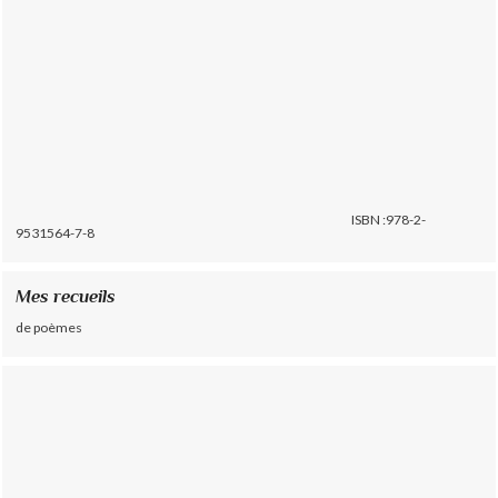
ISBN :978-2-
9531564-7-8
Mes recueils
de poèmes