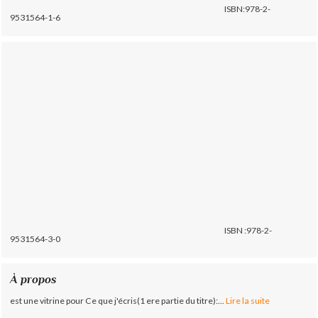
ISBN:978-2-
9531564-1-6
ISBN :978-2-
9531564-3-0
À propos
est une vitrine pour Ce que j'écris(1 ere partie du titre):...
Lire la suite