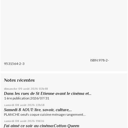
ISBN:978-2-
9531564-2-3
Notes récentes
dimanche 09
août 2026
02h48
Dans les rues de St Etienne avant le cinéma et...
1 ère publication:2026/07/31
samedi 08
août 2026
22h38
Samedi 8 AOUT: lire, savoir, culture,...
PLANCHE oeufs coque cuisine ménage rangement...
samedi 08
août 2026
19h56
J'ai aimé ce soir au cinéma:Cotton Queen