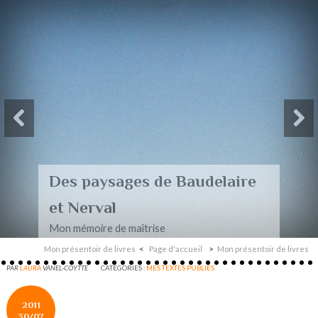
Des paysages de Baudelaire
et Nerval
Mon mémoire de maîtrise
Mon présentoir de livres
Page d'accueil
Mon présentoir de livres
PAR
LAURA
VANEL-COYTTE
CATÉGORIES :
MES TEXTES PUBLIÉS
2011
30/07