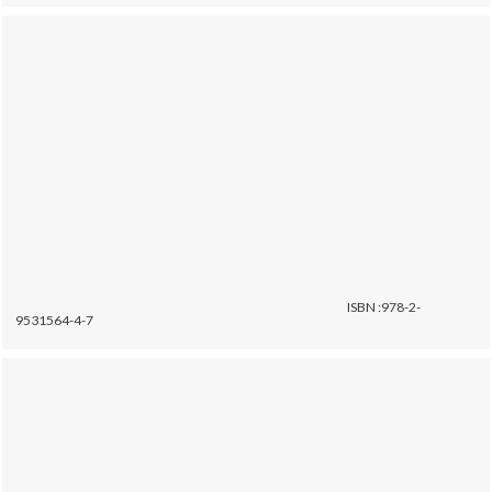
ISBN :978-2-
9531564-4-7