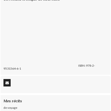
ISBN :978-2-
9531564-6-1
Mes récits
de voyage