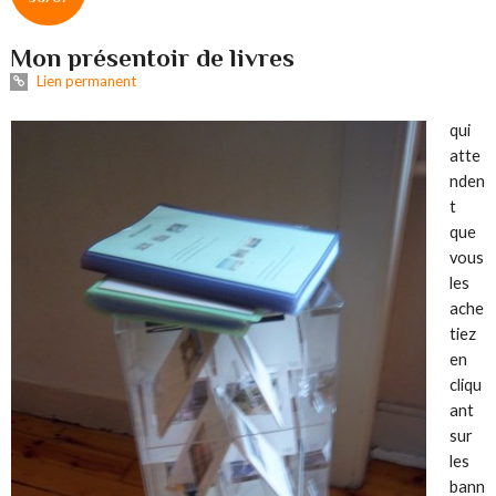
Mon présentoir de livres
Lien permanent
qui
atte
nden
t
que
vous
les
ache
tiez
en
cliqu
ant
sur
les
bann