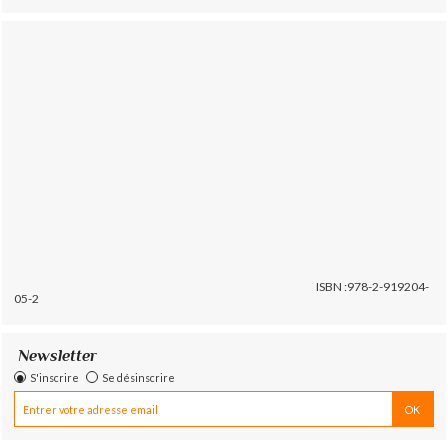
ISBN :978-2-919204-
05-2
Newsletter
S'inscrire
Se désinscrire