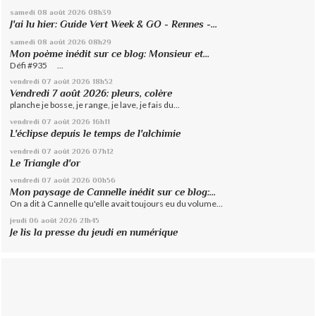
samedi 08
août 2026
08h39
J'ai lu hier: Guide Vert Week & GO - Rennes -...
samedi 08
août 2026
08h29
Mon poème inédit sur ce blog: Monsieur et...
Défi #935 ...
vendredi 07
août 2026
18h52
Vendredi 7 août 2026: pleurs, colère
planche je bosse, je range, je lave, je fais du...
vendredi 07
août 2026
16h11
L'éclipse depuis le temps de l'alchimie
vendredi 07
août 2026
07h12
Le Triangle d'or
vendredi 07
août 2026
00h56
Mon paysage de Cannelle inédit sur ce blog:...
On a dit à Cannelle qu'elle avait toujours eu du volume...
jeudi 06
août 2026
21h45
Je lis la presse du jeudi en numérique