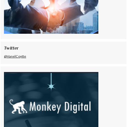
Twitter
@VanelCoytte