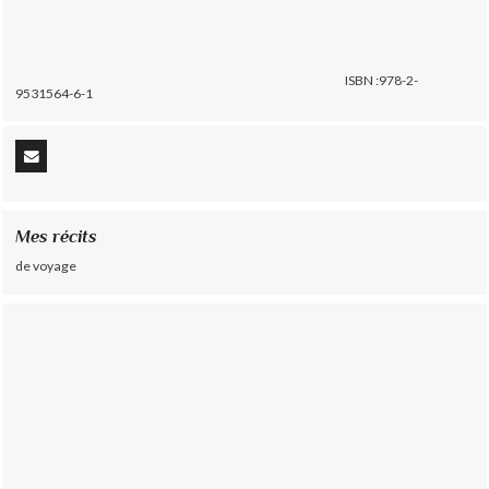
ISBN :978-2-
9531564-6-1
Mes récits
de voyage