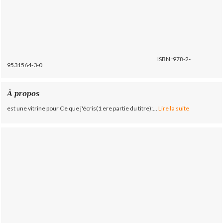
ISBN :978-2-
9531564-3-0
À propos
est une vitrine pour Ce que j'écris(1 ere partie du titre):...
Lire la suite