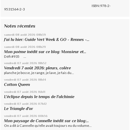
ISBN:978-2-
9531564-2-3
Notes récentes
samedi 08
août 2026
08h39
J'ai lu hier: Guide Vert Week & GO - Rennes -...
samedi 08
août 2026
08h29
Mon poème inédit sur ce blog: Monsieur et...
Défi #935 ...
vendredi 07
août 2026
18h52
Vendredi 7 août 2026: pleurs, colère
planche je bosse, je range, je lave, je fais du...
vendredi 07
août 2026
18h14
Cotton Queen
vendredi 07
août 2026
16h11
L'éclipse depuis le temps de l'alchimie
vendredi 07
août 2026
07h12
Le Triangle d'or
vendredi 07
août 2026
00h56
Mon paysage de Cannelle inédit sur ce blog:...
On a dit à Cannelle qu'elle avait toujours eu du volume...