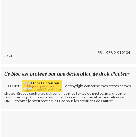
ISBN :978-2-919204-
01-4
Ce blog est protégé par une déclaration de droit d'auteur
00039812
Ce copyright concerne mes textes et mes
photos. Si vous souhaitez utiliser un de mes textes ou photos, merci de me
contacter au préalable par e- mail et de citer mon nom et le mon adresse
URL... comme je m'efforce de le faire pour les créations des autres.