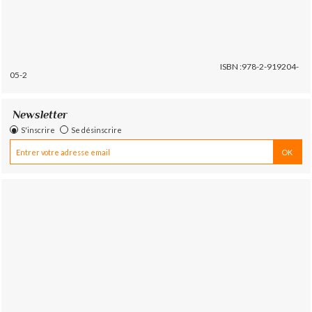
ISBN :978-2-919204-
05-2
Newsletter
S'inscrire
Se désinscrire