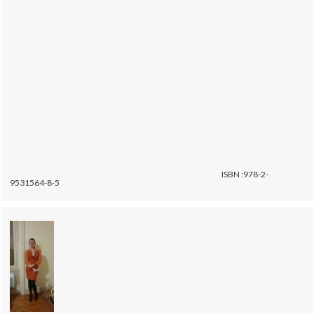
ISBN :978-2-
9531564-8-5