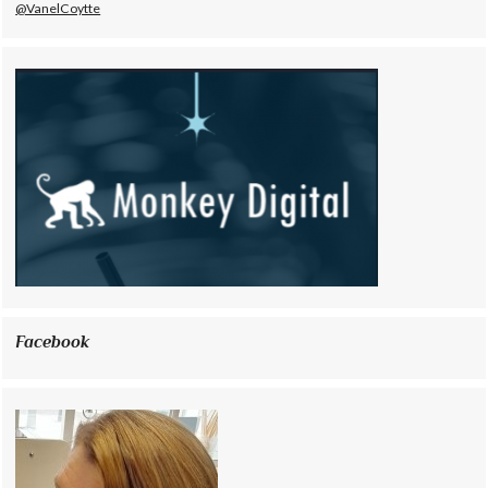
@VanelCoytte
Facebook