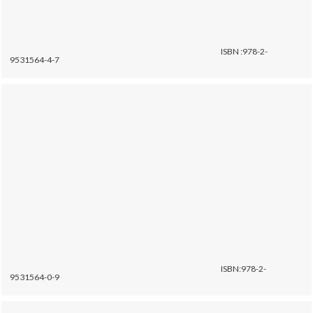
ISBN :978-2-
9531564-4-7
ISBN:978-2-
9531564-0-9