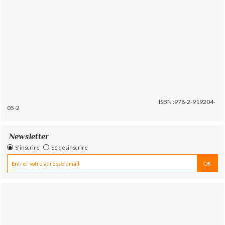
ISBN :978-2-919204-
05-2
Newsletter
S'inscrire
Se désinscrire