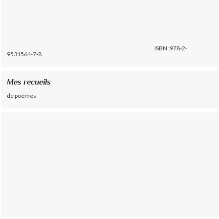
ISBN :978-2-
9531564-7-8
Mes recueils
de poèmes