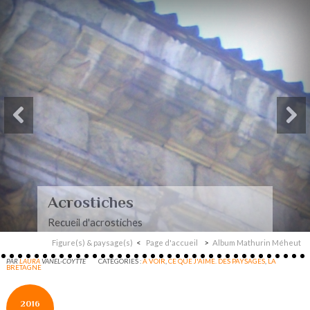
Acrostiches
Recueil d'acrostiches
Figure(s) & paysage(s)
Page d'accueil
Album Mathurin Méheut
PAR
LAURA
VANEL-COYTTE
CATÉGORIES :
A VOIR
,
CE QUE J'AIME. DES PAYSAGES
,
LA
BRETAGNE
2016