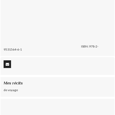
ISBN :978-2-
9531564-6-1
Mes récits
de voyage