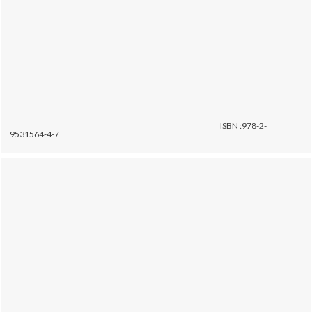
ISBN :978-2-
9531564-4-7