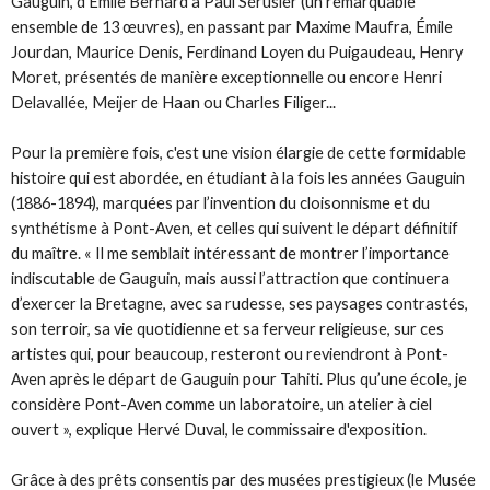
Gauguin, d’Émile Bernard à Paul Sérusier (un remarquable
ensemble de 13 œuvres), en passant par Maxime Maufra, Émile
Jourdan, Maurice Denis, Ferdinand Loyen du Puigaudeau, Henry
Moret, présentés de manière exceptionnelle ou encore Henri
Delavallée, Meijer de Haan ou Charles Filiger...
Pour la première fois, c'est une vision élargie de cette formidable
histoire qui est abordée, en étudiant à la fois les années Gauguin
(1886-1894), marquées par l’invention du cloisonnisme et du
synthétisme à Pont-Aven, et celles qui suivent le départ définitif
du maître. « Il me semblait intéressant de montrer l’importance
indiscutable de Gauguin, mais aussi l’attraction que continuera
d’exercer la Bretagne, avec sa rudesse, ses paysages contrastés,
son terroir, sa vie quotidienne et sa ferveur religieuse, sur ces
artistes qui, pour beaucoup, resteront ou reviendront à Pont-
Aven après le départ de Gauguin pour Tahiti. Plus qu’une école, je
considère Pont-Aven comme un laboratoire, un atelier à ciel
ouvert », explique Hervé Duval, le commissaire d'exposition.
Grâce à des prêts consentis par des musées prestigieux (le Musée