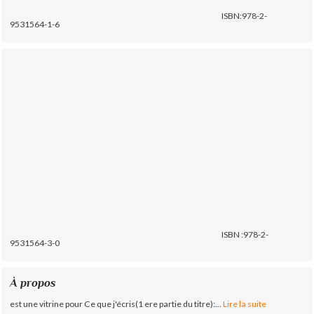
ISBN:978-2-
9531564-1-6
ISBN :978-2-
9531564-3-0
À propos
est une vitrine pour Ce que j'écris(1 ere partie du titre):...
Lire la suite