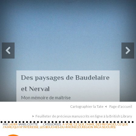
Des paysages de Baudelaire
et Nerval
Mon mémoire de maîtrise
Cartographier la Tate
Page d'accueil
Feuilleter de précieux manuscrits en ligne à la British Library
PAR
LAURA
VANEL-COYTTE
CATÉGORIES :
A VOIR
,
CE QUE J'AIME. DES PAYSAGES
,
CE QUE
J'AIME/QUI M'INTERESSE
,
LES BOUCHES-DU-RHÔNE(13,RÉGION PACA:SÉJOURS)