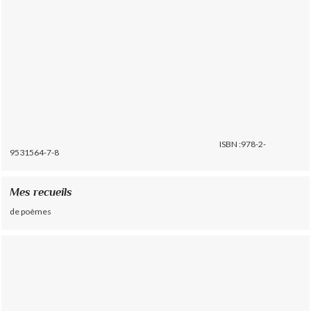
ISBN :978-2-
9531564-7-8
Mes recueils
de poèmes