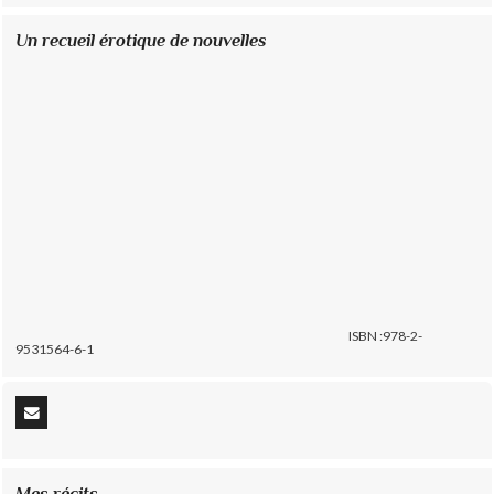
Un recueil érotique de nouvelles
ISBN :978-2-
9531564-6-1
Mes récits