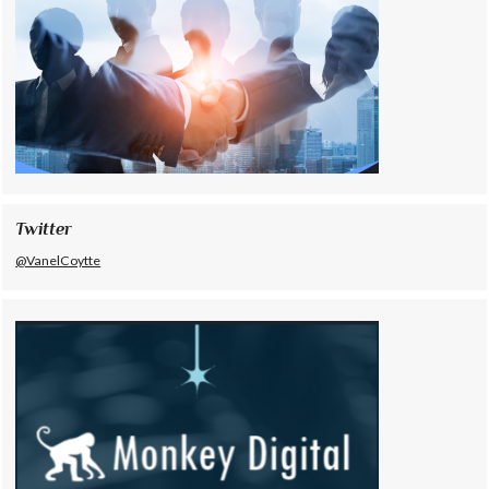
Twitter
@VanelCoytte