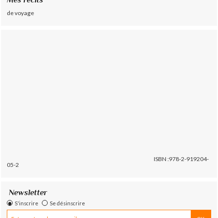
de voyage
ISBN :978-2-919204-
05-2
Newsletter
S'inscrire
Se désinscrire