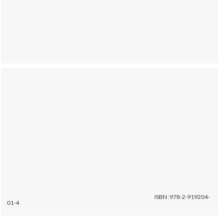
ISBN :978-2-919204-
01-4