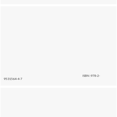
ISBN :978-2-
9531564-4-7