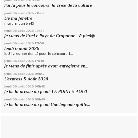
jeudi 06
août 2026
21h33
J'ai lu pour le concours: la crise de la culture
jeudi 06
août 2026
21h29
De ma fenêtre
mardi matin 6h45
jeudi 06
août 2026
20h50
Je viens de lire:Le Pays de Craponne... à pied®...
jeudi 06
août 2026
17h58
Jeudi 6 août 2026
lu 3 livres hier dont 2 pour le concours 1...
jeudi 06
août 2026
17h40
Je viens de finir après avoir enregistré en...
jeudi 06
août 2026
09h52
L'express 5 Août 2026
jeudi 06
août 2026
09h48
Je lis la presse du jeudi: LE POINT 5 AOUT
jeudi 06
août 2026
09h46
Je lis la presse du jeudi:Une légende quitte...