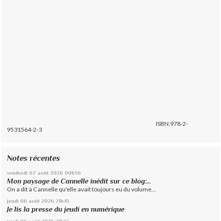
ISBN:978-2-
9531564-2-3
Notes récentes
vendredi 07
août 2026
00h56
Mon paysage de Cannelle inédit sur ce blog:...
On a dit à Cannelle qu'elle avait toujours eu du volume...
jeudi 06
août 2026
21h45
Je lis la presse du jeudi en numérique