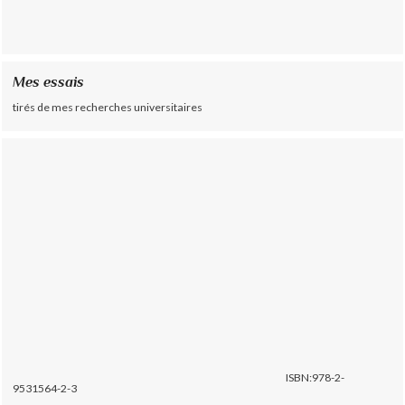
Mes essais
tirés de mes recherches universitaires
ISBN:978-2-
9531564-2-3