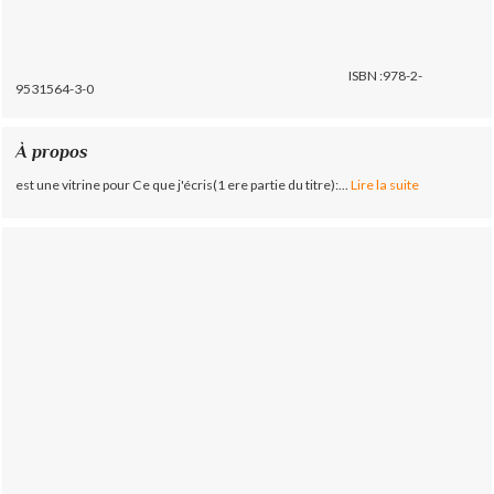
ISBN :978-2-
9531564-3-0
À propos
est une vitrine pour Ce que j'écris(1 ere partie du titre):...
Lire la suite