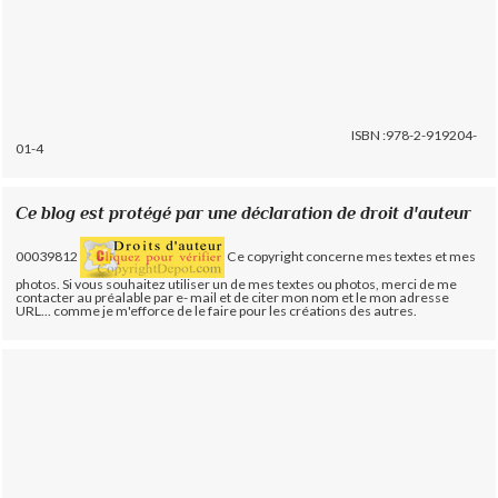
ISBN :978-2-919204-
01-4
Ce blog est protégé par une déclaration de droit d'auteur
00039812
Ce copyright concerne mes textes et mes
photos. Si vous souhaitez utiliser un de mes textes ou photos, merci de me
contacter au préalable par e- mail et de citer mon nom et le mon adresse
URL... comme je m'efforce de le faire pour les créations des autres.