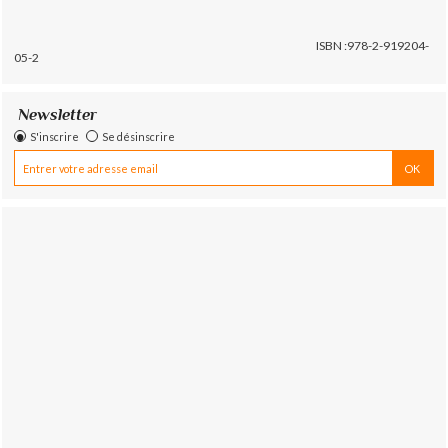
ISBN :978-2-919204-
05-2
Newsletter
S'inscrire
Se désinscrire