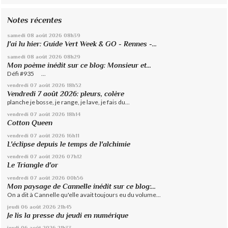
Notes récentes
samedi 08
août 2026
08h39
J'ai lu hier: Guide Vert Week & GO - Rennes -...
samedi 08
août 2026
08h29
Mon poème inédit sur ce blog: Monsieur et...
Défi #935 ...
vendredi 07
août 2026
18h52
Vendredi 7 août 2026: pleurs, colère
planche je bosse, je range, je lave, je fais du...
vendredi 07
août 2026
18h14
Cotton Queen
vendredi 07
août 2026
16h11
L'éclipse depuis le temps de l'alchimie
vendredi 07
août 2026
07h12
Le Triangle d'or
vendredi 07
août 2026
00h56
Mon paysage de Cannelle inédit sur ce blog:...
On a dit à Cannelle qu'elle avait toujours eu du volume...
jeudi 06
août 2026
21h45
Je lis la presse du jeudi en numérique
jeudi 06
août 2026
21h33