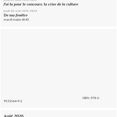
J'ai lu pour le concours: la crise de la culture
jeudi 06
août 2026
21h29
De ma fenêtre
mardi matin 6h45
ISBN :978-2-
9531564-9-2
Août 2026