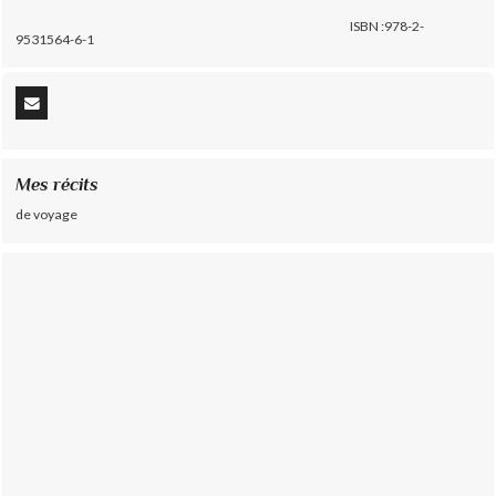
ISBN :978-2-
9531564-6-1
Mes récits
de voyage