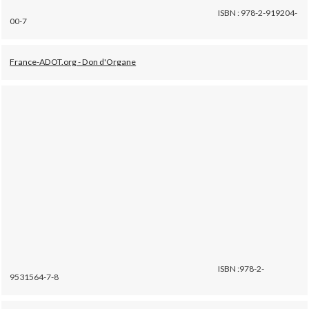
ISBN : 978-2-919204-
00-7
France-ADOT.org - Don d'Organe
ISBN :978-2-
9531564-7-8