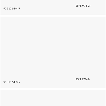
ISBN :978-2-
9531564-4-7
ISBN:978-2-
9531564-0-9