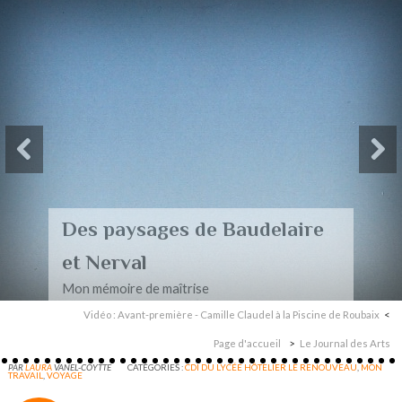
Des paysages de Baudelaire
et Nerval
Mon mémoire de maîtrise
Vidéo : Avant-première - Camille Claudel à la Piscine de Roubaix
Page d'accueil
Le Journal des Arts
PAR
LAURA
VANEL-COYTTE
CATÉGORIES :
CDI DU LYCÉE HÔTELIER LE RENOUVEAU
,
MON
TRAVAIL
,
VOYAGE