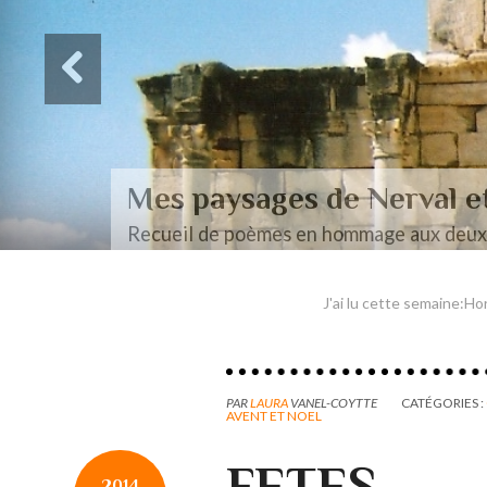
Des paysages de Baudel
Mon mémoire de maîtrise
J'ai lu cette semaine:Hor
PAR
LAURA
VANEL-COYTTE
CATÉGORIES :
AVENT ET NOEL
FETES
2014