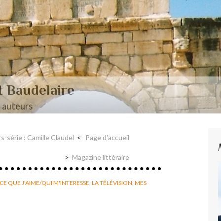
aire et Nerval
s-série : Camille Claudel
Page d'accueil
Magazine littéraire
CE QUE J'AIME/QUI M'INTERESSE
,
LA TÉLÉVISION
,
MES