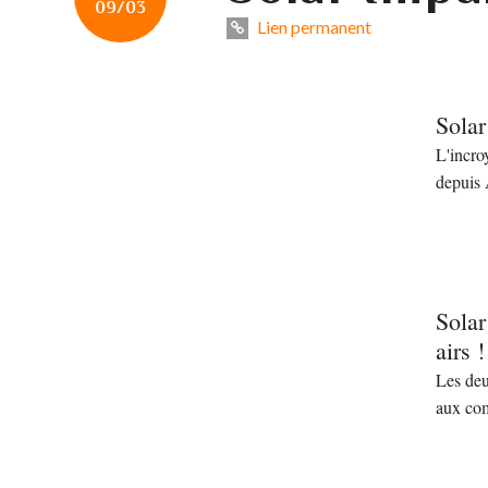
09/03
Lien permanent
Solar
L'incro
depuis 
Solar
airs !
Les deu
aux com