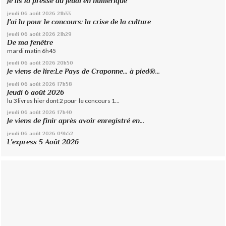
Je lis la presse du jeudi en numérique
jeudi 06
août 2026
21h33
J'ai lu pour le concours: la crise de la culture
jeudi 06
août 2026
21h29
De ma fenêtre
mardi matin 6h45
jeudi 06
août 2026
20h50
Je viens de lire:Le Pays de Craponne... à pied®...
jeudi 06
août 2026
17h58
Jeudi 6 août 2026
lu 3 livres hier dont 2 pour le concours 1...
jeudi 06
août 2026
17h40
Je viens de finir après avoir enregistré en...
jeudi 06
août 2026
09h52
L'express 5 Août 2026