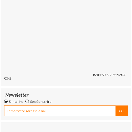
ISBN :978-2-919204-
05-2
Newsletter
S'inscrire
Se désinscrire