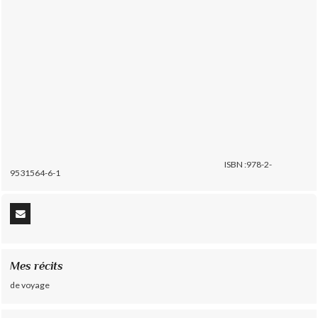
ISBN :978-2-
9531564-6-1
Mes récits
de voyage