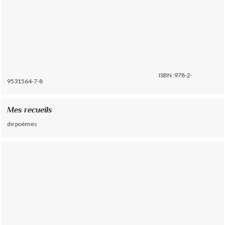
ISBN :978-2-
9531564-7-8
Mes recueils
de poèmes