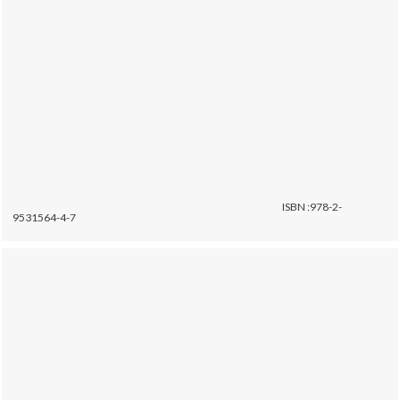
ISBN :978-2-
9531564-4-7