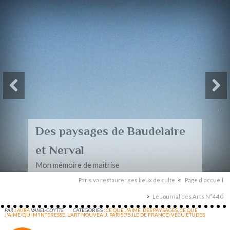
Des paysages de Baudelaire
et Nerval
Mon mémoire de maîtrise
Paris va restaurer ses lieux de culte
Page d'accueil
Le Journal des Arts N°440
PAR
LAURA
VANEL-COYTTE
CATÉGORIES :
CE QUE J'AIME. DES PAYSAGES
,
CE QUE
J'AIME/QUI M'INTERESSE
,
L'ART NOUVEAU
,
PARIS(75,ILE DE FRANCE):VÉCU,ÉTUDES