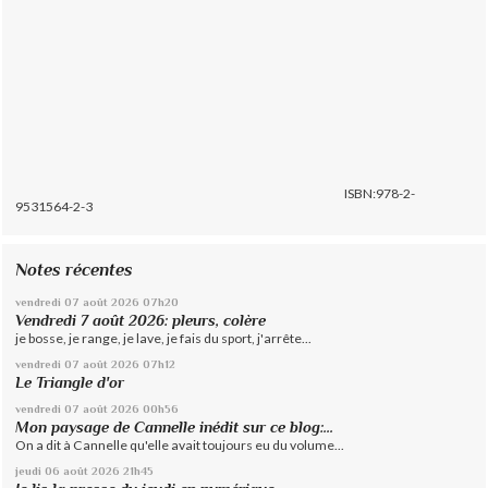
ISBN:978-2-
9531564-2-3
Notes récentes
vendredi 07
août 2026
07h20
Vendredi 7 août 2026: pleurs, colère
je bosse, je range, je lave, je fais du sport, j'arrête...
vendredi 07
août 2026
07h12
Le Triangle d'or
vendredi 07
août 2026
00h56
Mon paysage de Cannelle inédit sur ce blog:...
On a dit à Cannelle qu'elle avait toujours eu du volume...
jeudi 06
août 2026
21h45