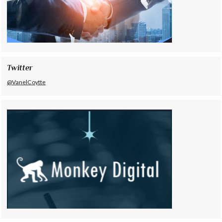
Twitter
@VanelCoytte