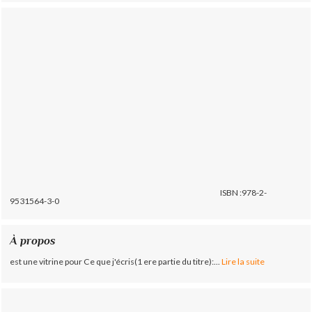
ISBN :978-2-
9531564-3-0
À propos
est une vitrine pour Ce que j'écris(1 ere partie du titre):...
Lire la suite