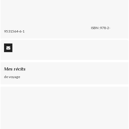
ISBN :978-2-
9531564-6-1
Mes récits
de voyage