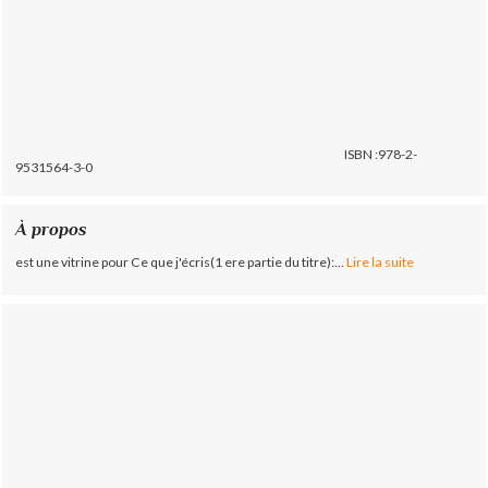
ISBN :978-2-
9531564-3-0
À propos
est une vitrine pour Ce que j'écris(1 ere partie du titre):...
Lire la suite