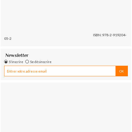
ISBN :978-2-919204-
05-2
Newsletter
S'inscrire
Se désinscrire