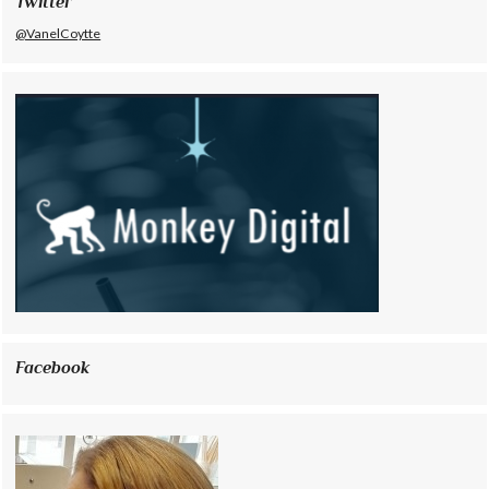
Twitter
@VanelCoytte
Facebook