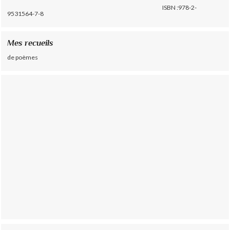
ISBN :978-2-
9531564-7-8
Mes recueils
de poèmes