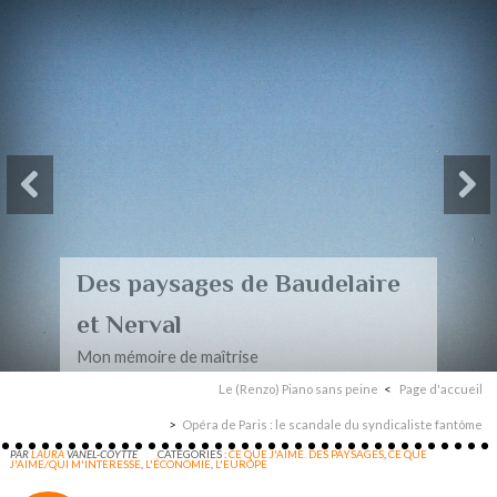
Des paysages de Baudelaire
et Nerval
Mon mémoire de maîtrise
Le (Renzo) Piano sans peine
Page d'accueil
Opéra de Paris : le scandale du syndicaliste fantôme
PAR
LAURA
VANEL-COYTTE
CATÉGORIES :
CE QUE J'AIME. DES PAYSAGES
,
CE QUE
J'AIME/QUI M'INTERESSE
,
L'ÉCONOMIE
,
L'EUROPE