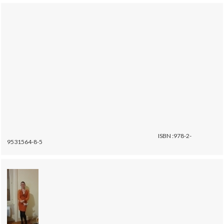
ISBN :978-2-
9531564-8-5