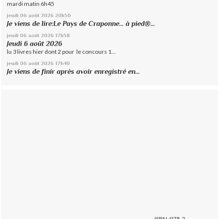
mardi matin 6h45
jeudi 06
août 2026
20h50
Je viens de lire:Le Pays de Craponne... à pied®...
jeudi 06
août 2026
17h58
Jeudi 6 août 2026
lu 3 livres hier dont 2 pour le concours 1...
jeudi 06
août 2026
17h40
Je viens de finir après avoir enregistré en...
ISBN :978-2-