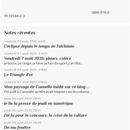
ISBN:978-2-
9531564-2-3
Notes récentes
vendredi 07
août 2026
16h11
L'éclipse depuis le temps de l'alchimie
vendredi 07
août 2026
07h20
Vendredi 7 août 2026: pleurs, colère
je bosse, je range, je lave, je fais du sport, j'arrête...
vendredi 07
août 2026
07h12
Le Triangle d'or
vendredi 07
août 2026
00h56
Mon paysage de Cannelle inédit sur ce blog:...
On a dit à Cannelle qu'elle avait toujours eu du volume...
jeudi 06
août 2026
21h45
Je lis la presse du jeudi en numérique
jeudi 06
août 2026
21h33
J'ai lu pour le concours: la crise de la culture
jeudi 06
août 2026
21h29
De ma fenêtre