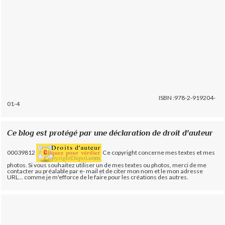
ISBN :978-2-919204-
01-4
Ce blog est protégé par une déclaration de droit d'auteur
00039812
Ce copyright concerne mes textes et mes
photos. Si vous souhaitez utiliser un de mes textes ou photos, merci de me
contacter au préalable par e- mail et de citer mon nom et le mon adresse
URL... comme je m'efforce de le faire pour les créations des autres.