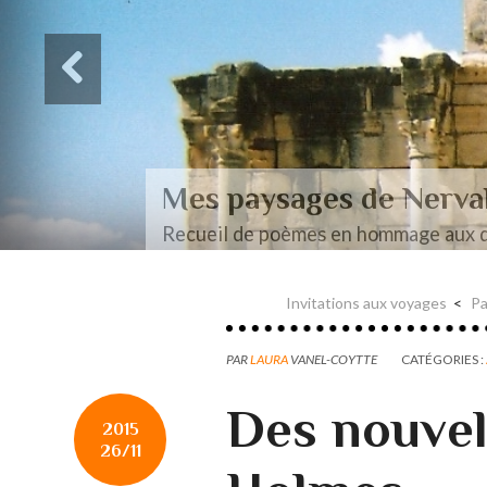
Des paysages de Baudel
Mon mémoire de maîtrise
Invitations aux voyages
Pa
PAR
LAURA
VANEL-COYTTE
CATÉGORIES :
Des nouvel
2015
26/11