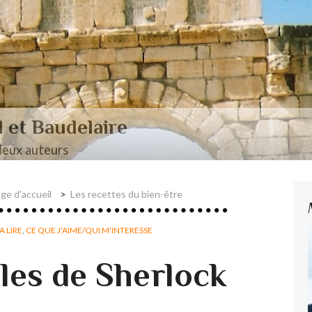
aire et Nerval
ge d'accueil
Les recettes du bien-être
A LIRE
,
CE QUE J'AIME/QUI M'INTERESSE
les de Sherlock