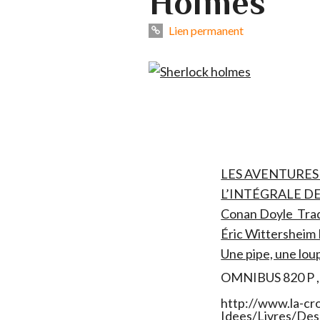
Holmes
Lien permanent
LES AVENTURES
L’INTÉGRALE DE
Conan Doyle Tradu
Éric Wittersheim 
Une pipe, une loup
OMNIBUS 820 P , 
http://www.la-cr
Idees/Livres/Des