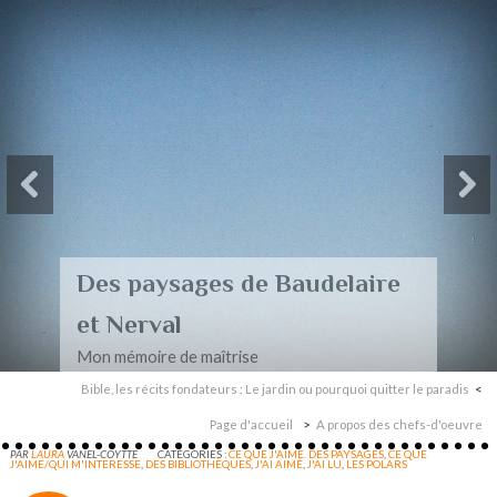
Des paysages de Baudelaire
et Nerval
Mon mémoire de maîtrise
Bible, les récits fondateurs : Le jardin ou pourquoi quitter le paradis
Page d'accueil
A propos des chefs-d'oeuvre
PAR
LAURA
VANEL-COYTTE
CATÉGORIES :
CE QUE J'AIME. DES PAYSAGES
,
CE QUE
J'AIME/QUI M'INTERESSE
,
DES BIBLIOTHÈQUES
,
J'AI AIMÉ
,
J'AI LU
,
LES POLARS