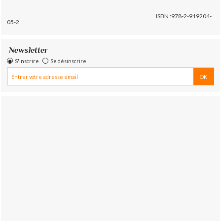
ISBN :978-2-919204-
05-2
Newsletter
S'inscrire
Se désinscrire