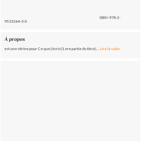
ISBN :978-2-
9531564-3-0
À propos
est une vitrine pour Ce que j'écris(1 ere partie du titre):...
Lire la suite