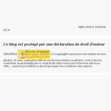
ISBN :978-2-919204-
01-4
Ce blog est protégé par une déclaration de droit d'auteur
00039812
Ce copyright concerne mes textes et mes
photos. Si vous souhaitez utiliser un de mes textes ou photos, merci de me
contacter au préalable par e- mail et de citer mon nom et le mon adresse
URL... comme je m'efforce de le faire pour les créations des autres.