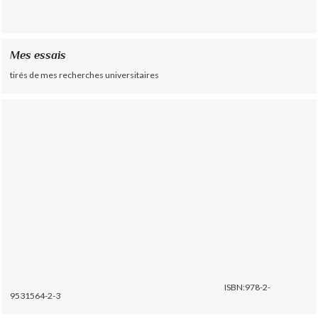
Mes essais
tirés de mes recherches universitaires
ISBN:978-2-
9531564-2-3