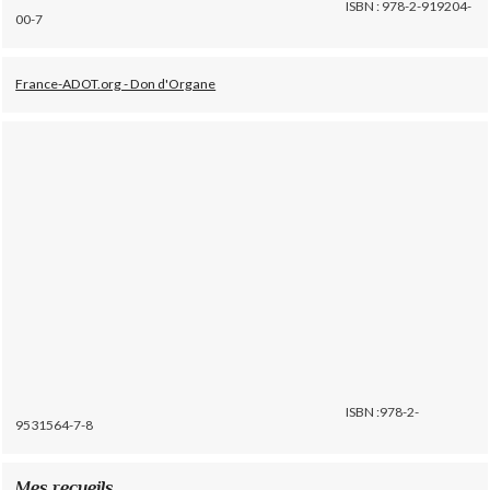
ISBN : 978-2-919204-
00-7
France-ADOT.org - Don d'Organe
ISBN :978-2-
9531564-7-8
Mes recueils