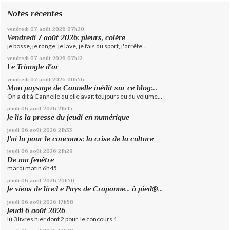
Notes récentes
vendredi 07
août 2026
07h20
Vendredi 7 août 2026: pleurs, colère
je bosse, je range, je lave, je fais du sport, j'arrête...
vendredi 07
août 2026
07h12
Le Triangle d'or
vendredi 07
août 2026
00h56
Mon paysage de Cannelle inédit sur ce blog:...
On a dit à Cannelle qu'elle avait toujours eu du volume...
jeudi 06
août 2026
21h45
Je lis la presse du jeudi en numérique
jeudi 06
août 2026
21h33
J'ai lu pour le concours: la crise de la culture
jeudi 06
août 2026
21h29
De ma fenêtre
mardi matin 6h45
jeudi 06
août 2026
20h50
Je viens de lire:Le Pays de Craponne... à pied®...
jeudi 06
août 2026
17h58
Jeudi 6 août 2026
lu 3 livres hier dont 2 pour le concours 1...