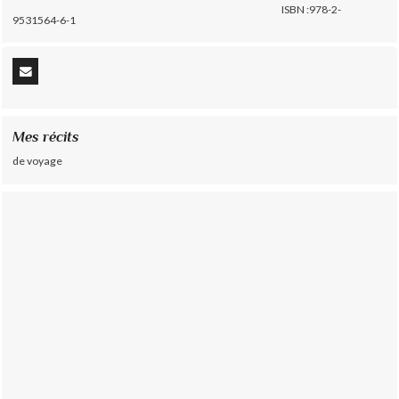
ISBN :978-2-
9531564-6-1
Mes récits
de voyage