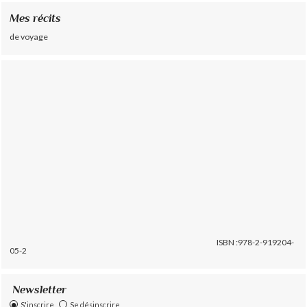
Mes récits
de voyage
ISBN :978-2-919204-
05-2
Newsletter
S'inscrire
Se désinscrire