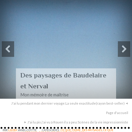
Des paysages de Baudelaire
et Nerval
Mon mémoire de maîtrise
J'ai lu pendant mon dernier voyage:La seule exactitude(rayon best-seller)
Page d'accueil
J'ai lu pis j'ai vu à Rouen il y a peu:Scènes de la vie impressionniste
PAR
LAURA
VANEL-COYTTE
CATÉGORIES :
CE QUE J'AIME. DES PAYSAGES
,
CE QUE