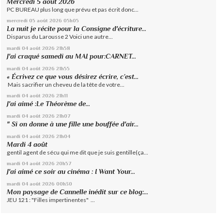
Mercredi 5 août 2026
PC BUREAU plus long que prévu et pas écrit donc...
mercredi 05
août 2026
05h05
La nuit je récite pour la Consigne d'écriture...
Disparus du Larousse 2 Voici une autre...
mardi 04
août 2026
21h58
J'ai craqué samedi au MAI pour:CARNET...
mardi 04
août 2026
21h55
« Écrivez ce que vous désirez écrire, c’est...
Mais sacrifier un cheveu de la tête de votre...
mardi 04
août 2026
21h11
J'ai aimé :Le Théorème de...
mardi 04
août 2026
21h07
" Si on donne à une fille une bouffée d'air...
mardi 04
août 2026
21h04
Mardi 4 août
gentil agent de sécu qui me dit que je suis gentille(ça...
mardi 04
août 2026
20h57
J'ai aimé ce soir au cinéma : I Want Your...
mardi 04
août 2026
00h30
Mon paysage de Cannelle inédit sur ce blog:...
JEU 121 : "Filles impertinentes" ...