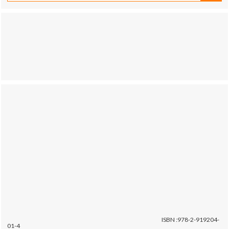
ISBN :978-2-919204-
01-4