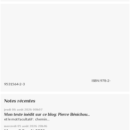
ISBN:978-2-
9531564-2-3
Notes récentes
jeudi 06
août 2026
00h07
Mon texte inédit sur ce blog: Pierre Bénichou...
et le mot facultatif : chemin...
mercredi 05
août 2026
20h46