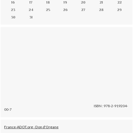
16
17
18
19
20
21
22
23
24
25
26
27
28
29
30
31
ISBN : 978-2-919204-
00-7
France-ADOT.org - Don d'Organe