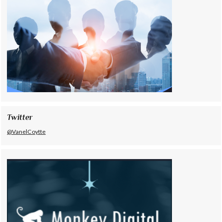
Twitter
@VanelCoytte