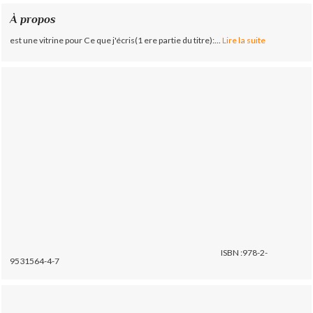
À propos
est une vitrine pour Ce que j'écris(1 ere partie du titre):...
Lire la suite
ISBN :978-2-
9531564-4-7