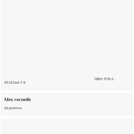
ISBN :978-2-
9531564-7-8
Mes recueils
de poèmes