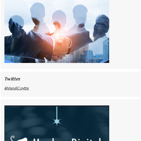
Twitter
@VanelCoytte