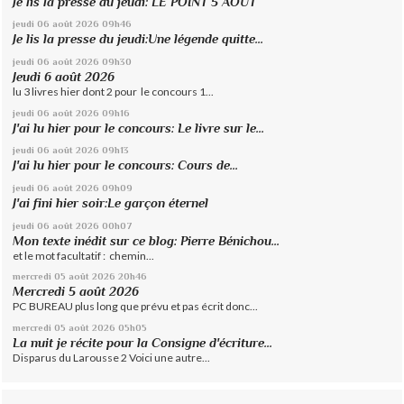
Je lis la presse du jeudi: LE POINT 5 AOUT
jeudi 06
août 2026
09h46
Je lis la presse du jeudi:Une légende quitte...
jeudi 06
août 2026
09h30
Jeudi 6 août 2026
lu 3 livres hier dont 2 pour le concours 1...
jeudi 06
août 2026
09h16
J'ai lu hier pour le concours: Le livre sur le...
jeudi 06
août 2026
09h13
J'ai lu hier pour le concours: Cours de...
jeudi 06
août 2026
09h09
J'ai fini hier soir:Le garçon éternel
jeudi 06
août 2026
00h07
Mon texte inédit sur ce blog: Pierre Bénichou...
et le mot facultatif : chemin...
mercredi 05
août 2026
20h46
Mercredi 5 août 2026
PC BUREAU plus long que prévu et pas écrit donc...
mercredi 05
août 2026
05h05
La nuit je récite pour la Consigne d'écriture...
Disparus du Larousse 2 Voici une autre...