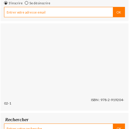
S'inscrire
Se désinscrire
ISBN : 978-2-919204-
02-1
Rechercher