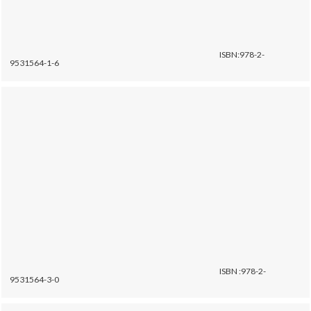
ISBN:978-2-
9531564-1-6
ISBN :978-2-
9531564-3-0