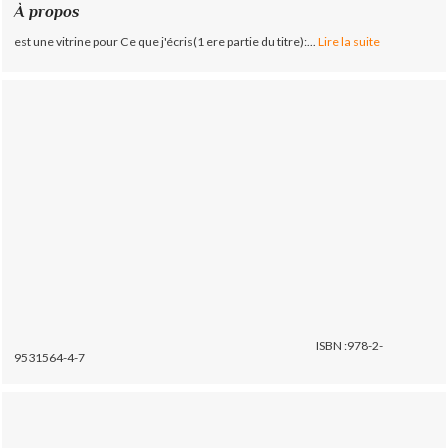
À propos
est une vitrine pour Ce que j'écris(1 ere partie du titre):...
Lire la suite
ISBN :978-2-
9531564-4-7