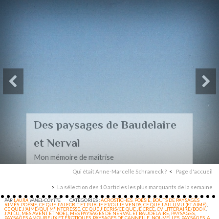
Des paysages de Baudelaire
et Nerval
Mon mémoire de maîtrise
Qui était Anne-Marcelle Schrameck ?
Page d'accueil
La sélection des 10 articles les plus marquants de la semaine
PAR
LAURA
VANEL-COYTTE
CATÉGORIES :
ACROSTICHES. POÉSIE
,
BOUTS DE PAYSAGES
RIMÉS. POÉSIE
,
CE QUE J'AI ECRIT ET PUBLIE ET/OU JE VENDS
,
CE QUE J'AI LU,VU (ET AIMÉ)
,
CE QUE J'AIME/QUI M'INTERESSE
,
CE QUE J'ECRIS/CE QUE JE CREE
,
CV LITTÉRAIRE/BOOK
,
J'AI LU
,
MES AVENT ET NOEL
,
MES PAYSAGES DE NERVAL ET BAUDELAIRE
,
PAYSAGES
,
PAYSAGES AMOUREUX ET ÉROTIQUES
,
PAYSAGES DE CANNELLE. NOUVELLES
,
PAYSAGES. A