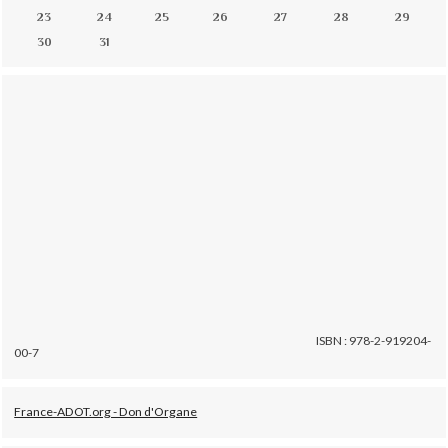
23
24
25
26
27
28
29
30
31
ISBN : 978-2-919204-
00-7
France-ADOT.org - Don d'Organe