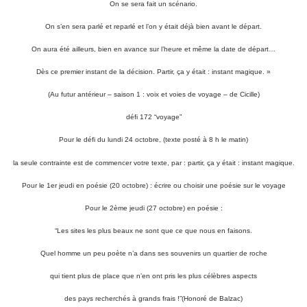
On se sera fait un scénario.
On s’en sera parlé et reparlé et l’on y était déjà bien avant le départ.
On aura été ailleurs, bien en avance sur l’heure et même la date de départ…
Dès ce premier instant de la décision. Partir, ça y était : instant magique. »
(Au futur antérieur – saison 1 : voix et voies de voyage – de Cicille)
défi 172 “voyage”
Pour le défi du lundi 24 octobre, (texte posté à 8 h le matin)
la seule contrainte est de commencer votre texte, par : partir, ça y était : instant magique.
Pour le 1er jeudi en poésie (20 octobre) : écrire ou choisir une poésie sur le voyage
Pour le 2ème jeudi (27 octobre) en poésie :
“Les sites les plus beaux ne sont que ce que nous en faisons.
Quel homme un peu poète n’a dans ses souvenirs un quartier de roche
qui tient plus de place que n’en ont pris les plus célèbres aspects
des pays recherchés à grands frais !”(Honoré de Balzac)