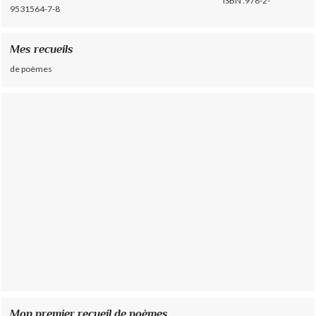
ISBN :978-2-
9531564-7-8
Mes recueils
de poèmes
Mon premier recueil de poèmes