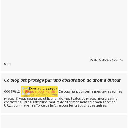
ISBN :978-2-919204-
01-4
Ce blog est protégé par une déclaration de droit d'auteur
00039812
Ce copyright concerne mes textes et mes
photos. Si vous souhaitez utiliser un de mes textes ou photos, merci de me
contacter au préalable par e- mail et de citer mon nom et le mon adresse
URL... comme je m'efforce de le faire pour les créations des autres.