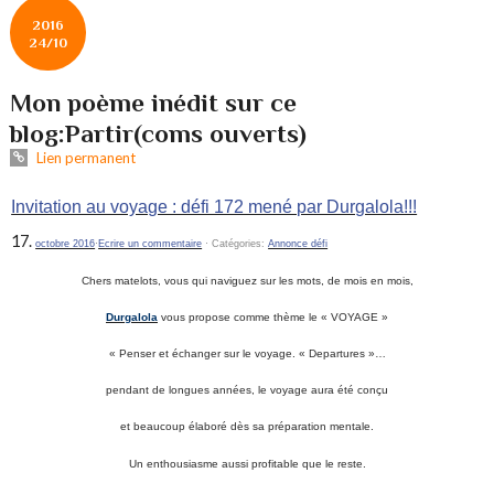
2016
24/10
Mon poème inédit sur ce
blog:Partir(coms ouverts)
Lien permanent
Invitation au voyage : défi 172 mené par Durgalola!!!
octobre 2016
·
Ecrire un commentaire
· Catégories:
Annonce défi
Chers matelots, vous qui naviguez sur les mots, de mois en mois,
Durgalola
vous propose comme thème le « VOYAGE »
« Penser et échanger sur le voyage. « Departures »…
pendant de longues années, le voyage aura été conçu
et beaucoup élaboré dès sa préparation mentale.
Un enthousiasme aussi profitable que le reste.