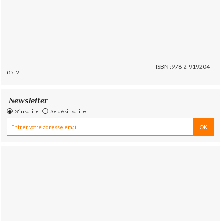
ISBN :978-2-919204-
05-2
Newsletter
S'inscrire
Se désinscrire