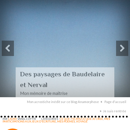
Des paysages de Baudelaire
et Nerval
Mon mémoire de maîtrise
Mon acrostiche inédit sur ce blog:Anamorphose
Page d'accueil
Je suis rentrée
PAR
LAURA
VANEL-COYTTE
CATÉGORIES :
CE QUE J'ECRIS/CE QUE JE CREE
,
MES
PARTICIPATIONS AUX JEUX D'ÉCRITURE
,
MES POÈMES
,
VOYAGE