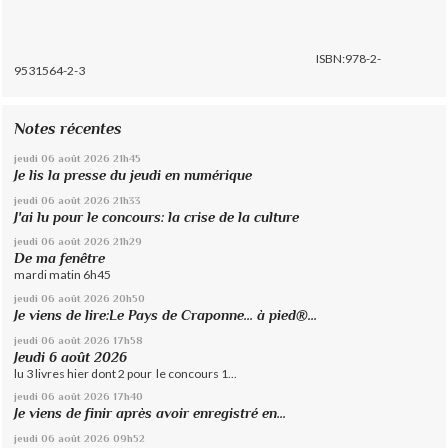
ISBN:978-2-
9531564-2-3
Notes récentes
jeudi 06
août 2026
21h45
Je lis la presse du jeudi en numérique
jeudi 06
août 2026
21h33
J'ai lu pour le concours: la crise de la culture
jeudi 06
août 2026
21h29
De ma fenêtre
mardi matin 6h45
jeudi 06
août 2026
20h50
Je viens de lire:Le Pays de Craponne... à pied®...
jeudi 06
août 2026
17h58
Jeudi 6 août 2026
lu 3 livres hier dont 2 pour le concours 1...
jeudi 06
août 2026
17h40
Je viens de finir après avoir enregistré en...
jeudi 06
août 2026
09h52