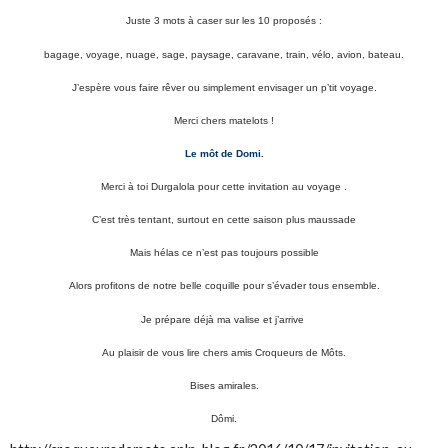
Juste 3 mots à caser sur les 10 proposés :
bagage, voyage, nuage, sage, paysage, caravane, train, vélo, avion, bateau.
J’espère vous faire rêver ou simplement envisager un p’tit voyage.
Merci chers matelots !
Le môt de Domi.
Merci à toi Durgalola pour cette invitation au voyage .
C’est très tentant, surtout en cette saison plus maussade
Mais hélas ce n’est pas toujours possible
Alors profitons de notre belle coquille pour s’évader tous ensemble.
Je prépare déjà ma valise et j’arrive
Au plaisir de vous lire chers amis Croqueurs de Môts.
Bises amirales.
Dômi.