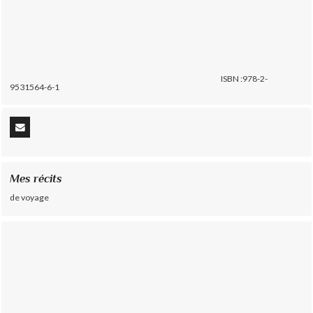
ISBN :978-2-
9531564-6-1
Mes récits
de voyage