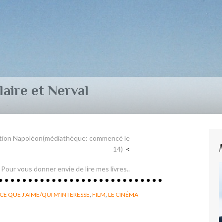
aire et Nerval
ation Napoléon(médiathèque: commencé le
14)
Pour vous donner envie de lire mes livres..
CE QUE J'AIME/QUI M'INTERESSE
,
FILM
,
LE CINÉMA