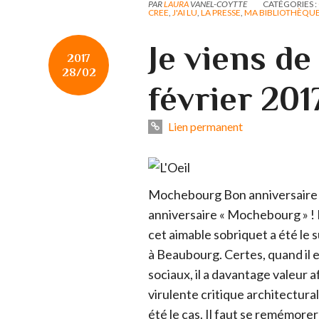
PAR
LAURA
VANEL-COYTTE
CATÉGORIES :
CREE
,
J'AI LU
,
LA PRESSE
,
MA BIBLIOTHÈQU
Je viens de
2017
28/02
février 201
Lien permanent
Mochebourg Bon anniversaire 
anniversaire « Mochebourg » ! 
cet aimable sobriquet a été le
à Beaubourg. Certes, quand il e
sociaux, il a davantage valeur a
virulente critique architectural
été le cas. Il faut se remémorer 