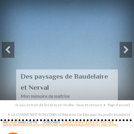
Des paysages de Baudelaire
et Nerval
Mon mémoire de maîtrise
Je suis en train de lire:Eros en révolte - Sexe et censure
Page d'accueil
LA CUISINE SENT BON L’OSEILLE (Maurice Carême pour les jeudis en poésie)
PAR
LAURA
VANEL-COYTTE
CATÉGORIES :
CE QUE J'ECRIS/CE QUE JE CREE
,
MES
PARTICIPATIONS AUX JEUX D'ÉCRITURE
,
MES TEXTES D'ADULTE
,
MIL ET UNE( SUITE)