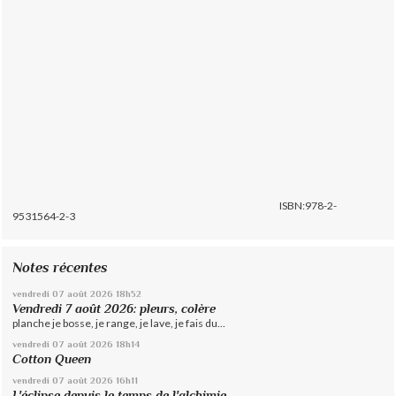
ISBN:978-2-
9531564-2-3
Notes récentes
vendredi 07
août 2026
18h52
Vendredi 7 août 2026: pleurs, colère
planche je bosse, je range, je lave, je fais du...
vendredi 07
août 2026
18h14
Cotton Queen
vendredi 07
août 2026
16h11
L'éclipse depuis le temps de l'alchimie