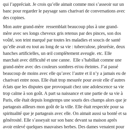
qui l’appréciait. Je crois qu’elle aimait comme moi s’asseoir sur un
banc pour regarder le paysage sans charivari de conversations avec
des copines.
Mon autre grand-mère ressemblait beaucoup plus à une grand-
mère avec ses longs cheveux gris retenus par des pinces, son dos
voûté, son teint marqué par toutes les maladies et soucis de santé
qu’elle avait eu tout au long de sa vie : tuberculose, pleurésie, deux
hanches artificielles, un œil complètement aveugle. etc. Elle
marchait avec difficulté et une canne. Elle s’habillait comme une
grand-mère avec des couleurs sombres et/ou éteintes. J’ai passé
beaucoup de moins avec elle qu’avec l’autre et il n’y a jamais eu de
charivari entre nous. Elle était trop mesurée pour avoir elle d’autres
éclats que les disputes que provoquait chez une adolescence sa vie
trop calme à son goût. A part sa naissance et une partie de sa vie à
Paris, elle était depuis longtemps une souris des champs alors que je
partageais ailleurs mon goût de la ville. Elle était respectée pour sa
spiritualité que je partageais avec elle. On aimait aussi sa bonté et sa
générosité. Elle s’asseyait sur son banc devant sa maison après
avoir enlevé quelques mauvaises herbes. Des dames venaient pour