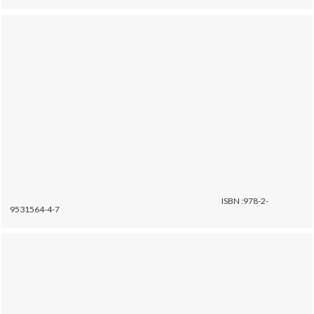
ISBN :978-2-
9531564-4-7