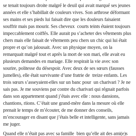
se tenait toujours droite malgré le deuil qui avait marqué ses jeunes
années et elle s’habillait de couleurs vives. Son arthrose déformant
ses mains et ses pieds lui faisait dire que les douleurs faisaient
souffrir mais pas mourir. Ses cheveux courts teints étaient toujours
impeccablement coiffés. Elle aurait pu s’acheter des vêtements plus
chers mais elle faisait de vêtements peu chers un chic qui lui était
propre et qu’on jalousait. Avec un physique moyen, on la
remarquait malgré tout et après la mort de son mari, elle avait eu
plusieurs demandes en mariage. Elle respirait la vie avec son
sourire, politesse du désespoir. Avec deux de ses sœurs (fausses
jumelles), elle était survivante d’une fratrie de treize enfants. Les
trois sœurs s’asseyaient-elles sur un banc pour un charivari ? Je ne
sais pas. Je me souviens par contre du charivari qui régnait parfois
dans son appartement quand j’étais avec elle : nous dansions,
chantions, riions. C’était une grand-mère dans la mesure où elle
prenait le temps de m’écouter, de me donner des conseils,
m’encourager en disant que j’étais belle et intelligente, sans jamais
me juger.
Quand elle n’était pas avec sa famille bien qu’elle ait des ami(e)s