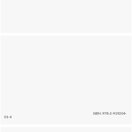
ISBN :978-2-919204-
01-4