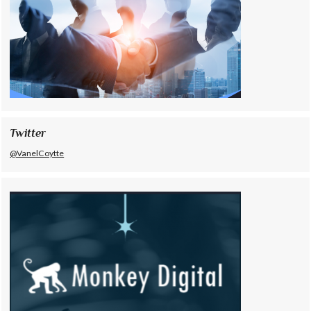
Twitter
@VanelCoytte