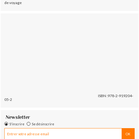
de voyage
ISBN :978-2-919204-
05-2
Newsletter
S'inscrire
Se désinscrire