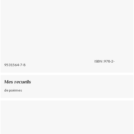
ISBN :978-2-
9531564-7-8
Mes recueils
de poèmes