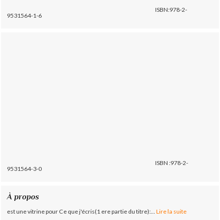
ISBN:978-2-
9531564-1-6
ISBN :978-2-
9531564-3-0
À propos
est une vitrine pour Ce que j'écris(1 ere partie du titre):...
Lire la suite