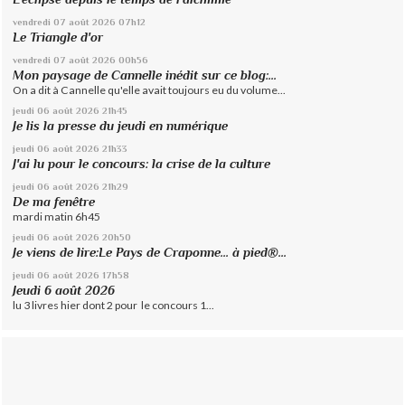
vendredi 07
août 2026
07h12
Le Triangle d'or
vendredi 07
août 2026
00h56
Mon paysage de Cannelle inédit sur ce blog:...
On a dit à Cannelle qu'elle avait toujours eu du volume...
jeudi 06
août 2026
21h45
Je lis la presse du jeudi en numérique
jeudi 06
août 2026
21h33
J'ai lu pour le concours: la crise de la culture
jeudi 06
août 2026
21h29
De ma fenêtre
mardi matin 6h45
jeudi 06
août 2026
20h50
Je viens de lire:Le Pays de Craponne... à pied®...
jeudi 06
août 2026
17h58
Jeudi 6 août 2026
lu 3 livres hier dont 2 pour le concours 1...