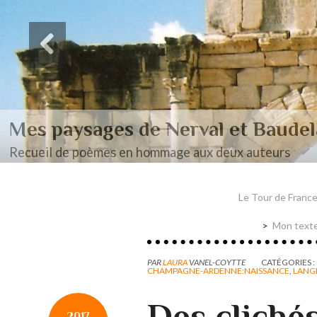
Des paysages de Baudel
Mon mémoire de maîtrise
Le Tour de Franc
Mon texte
PAR
LAURA
VANEL-COYTTE
CATÉGORIES :
CHAMPAGNE-ARDENNE:NAISSANCE
,
LANG
Des cliché
2017