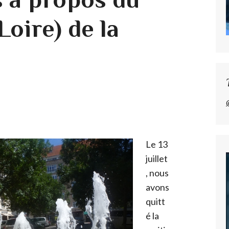
Loire) de la
Le 13
juillet
, nous
avons
quitt
é la