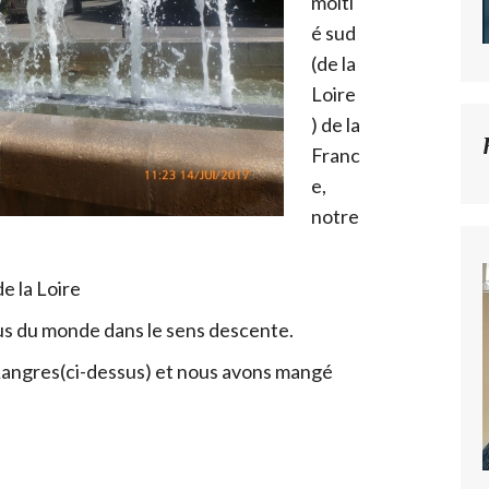
moiti
é sud
(de la
Loire
) de la
Franc
e,
notre
e la Loire
plus du monde dans le sens descente.
 Langres(ci-dessus) et nous avons mangé