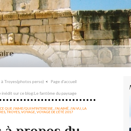
aire et Nerval
e à Troyes(photos perso)
Page d'accueil
 inédit sur ce blog:Le fantôme du paysage
CE QUE J'AIME/QUI M'INTERESSE
,
J'AI AIMÉ
,
J'AI VU
,
LA
RES
,
TROYES
,
VOYAGE
,
VOYAGE DE L'ÉTÉ 2017
s à propos du