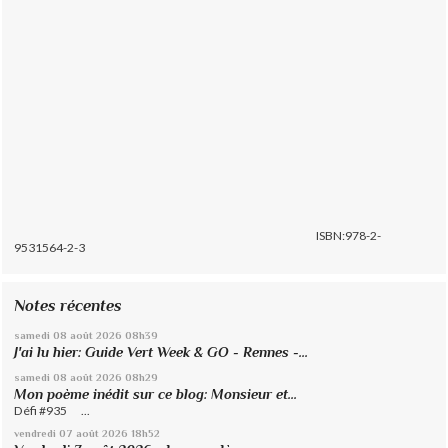
ISBN:978-2-
9531564-2-3
Notes récentes
samedi 08
août 2026
08h39
J'ai lu hier: Guide Vert Week & GO - Rennes -...
samedi 08
août 2026
08h29
Mon poème inédit sur ce blog: Monsieur et...
Défi #935 ...
vendredi 07
août 2026
18h52