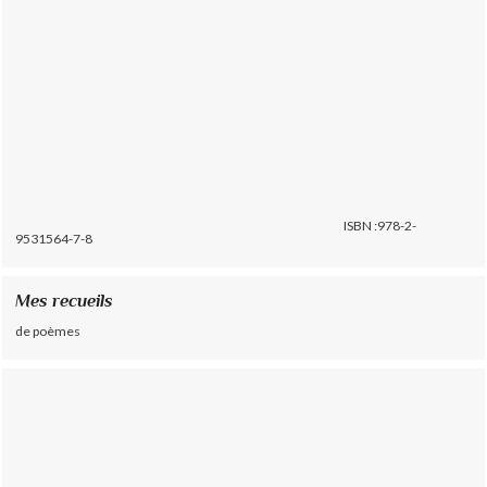
ISBN :978-2-
9531564-7-8
Mes recueils
de poèmes