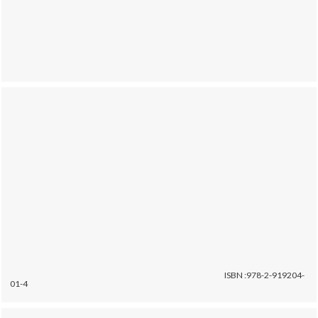
ISBN :978-2-919204-
01-4