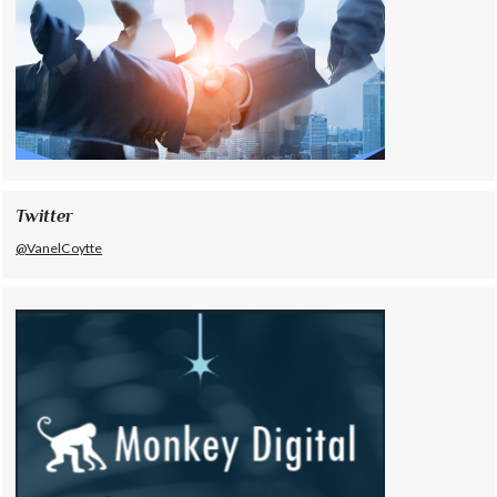
Twitter
@VanelCoytte