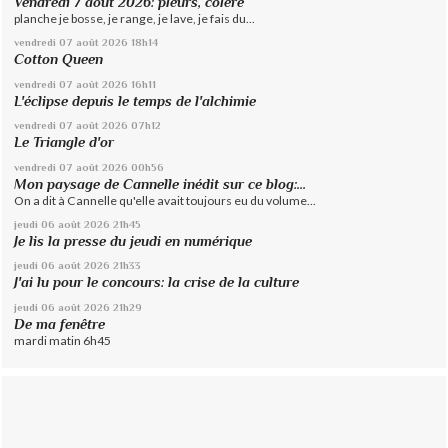
Vendredi 7 août 2026: pleurs, colère
planche je bosse, je range, je lave, je fais du...
vendredi 07
août 2026
18h14
Cotton Queen
vendredi 07
août 2026
16h11
L'éclipse depuis le temps de l'alchimie
vendredi 07
août 2026
07h12
Le Triangle d'or
vendredi 07
août 2026
00h56
Mon paysage de Cannelle inédit sur ce blog:...
On a dit à Cannelle qu'elle avait toujours eu du volume...
jeudi 06
août 2026
21h45
Je lis la presse du jeudi en numérique
jeudi 06
août 2026
21h33
J'ai lu pour le concours: la crise de la culture
jeudi 06
août 2026
21h29
De ma fenêtre
mardi matin 6h45