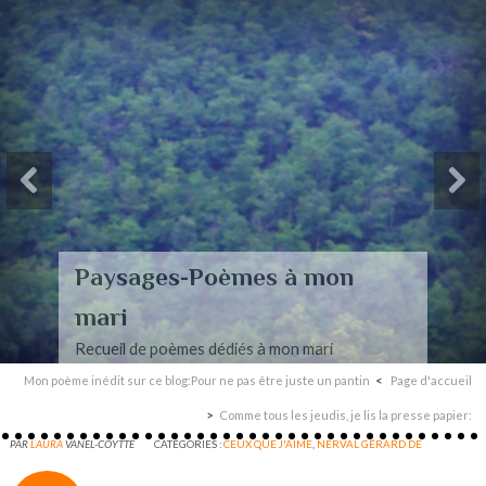
Paysages-Poèmes à mon
mari
Recueil de poèmes dédiés à mon mari
Mon poème inédit sur ce blog:Pour ne pas être juste un pantin
Page d'accueil
Comme tous les jeudis, je lis la presse papier:
PAR
LAURA
VANEL-COYTTE
CATÉGORIES :
CEUX QUE J'AIME
,
NERVAL GÉRARD DE