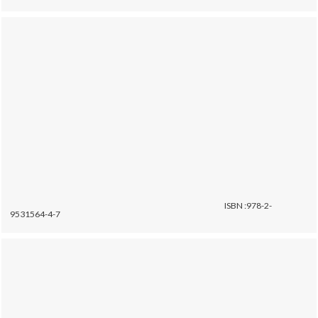
ISBN :978-2-
9531564-4-7