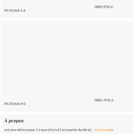
ISBN:978-2-
9531564-1-6
ISBN :978-2-
9531564-3-0
À propos
est une vitrine pour Ce que j'écris(1 ere partie du titre):...
Lire la suite