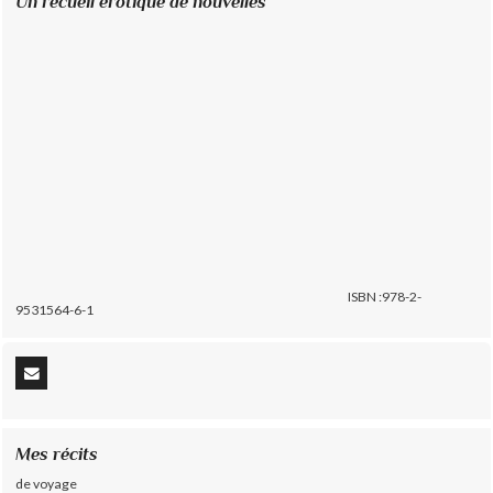
Un recueil érotique de nouvelles
ISBN :978-2-
9531564-6-1
Mes récits
de voyage