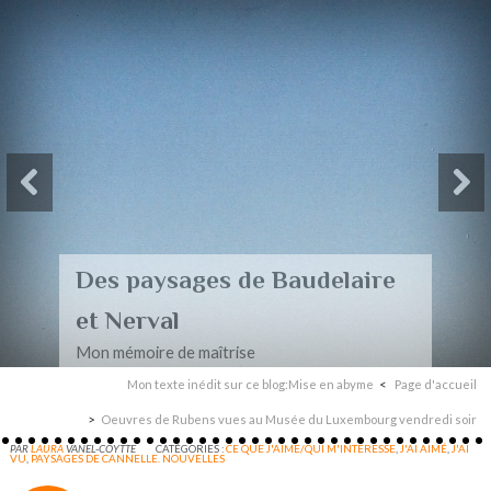
Des paysages de Baudelaire
et Nerval
Mon mémoire de maîtrise
Mon texte inédit sur ce blog:Mise en abyme
Page d'accueil
Oeuvres de Rubens vues au Musée du Luxembourg vendredi soir
PAR
LAURA
VANEL-COYTTE
CATÉGORIES :
CE QUE J'AIME/QUI M'INTERESSE
,
J'AI AIMÉ
,
J'AI
VU
,
PAYSAGES DE CANNELLE. NOUVELLES