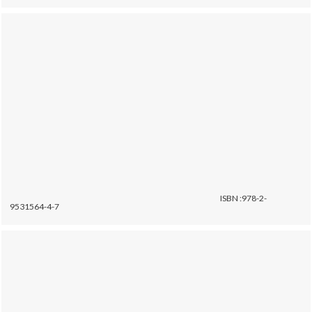
ISBN :978-2-
9531564-4-7