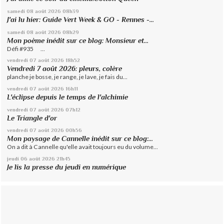
samedi 08
août 2026
08h39
J'ai lu hier: Guide Vert Week & GO - Rennes -...
samedi 08
août 2026
08h29
Mon poème inédit sur ce blog: Monsieur et...
Défi #935 ...
vendredi 07
août 2026
18h52
Vendredi 7 août 2026: pleurs, colère
planche je bosse, je range, je lave, je fais du...
vendredi 07
août 2026
16h11
L'éclipse depuis le temps de l'alchimie
vendredi 07
août 2026
07h12
Le Triangle d'or
vendredi 07
août 2026
00h56
Mon paysage de Cannelle inédit sur ce blog:...
On a dit à Cannelle qu'elle avait toujours eu du volume...
jeudi 06
août 2026
21h45
Je lis la presse du jeudi en numérique