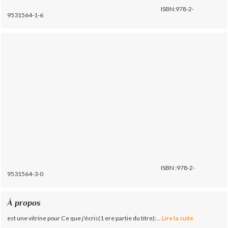
ISBN:978-2-
9531564-1-6
ISBN :978-2-
9531564-3-0
À propos
est une vitrine pour Ce que j'écris(1 ere partie du titre):...
Lire la suite