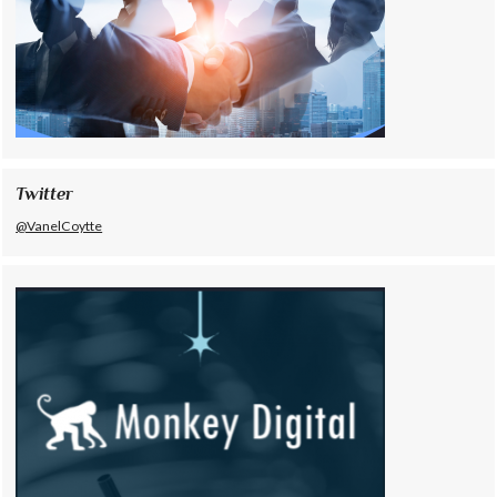
Twitter
@VanelCoytte