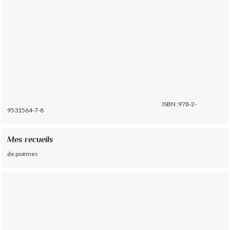
ISBN :978-2-
9531564-7-8
Mes recueils
de poèmes