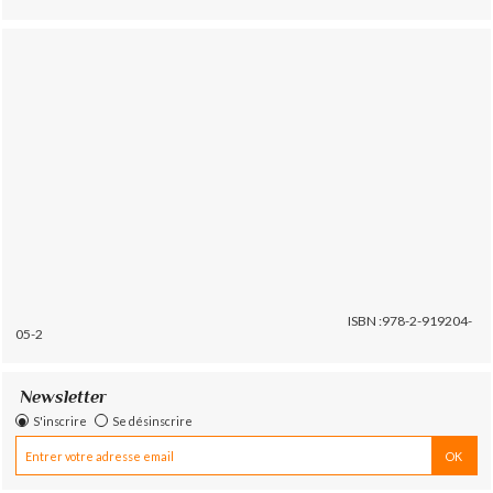
ISBN :978-2-919204-
05-2
Newsletter
S'inscrire
Se désinscrire