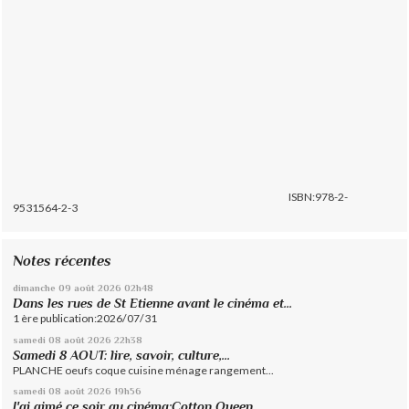
ISBN:978-2-
9531564-2-3
Notes récentes
dimanche 09
août 2026
02h48
Dans les rues de St Etienne avant le cinéma et...
1 ère publication:2026/07/31
samedi 08
août 2026
22h38
Samedi 8 AOUT: lire, savoir, culture,...
PLANCHE oeufs coque cuisine ménage rangement...
samedi 08
août 2026
19h56
J'ai aimé ce soir au cinéma:Cotton Queen