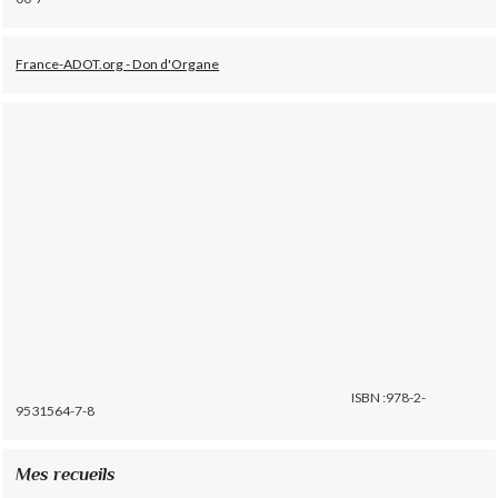
France-ADOT.org - Don d'Organe
ISBN :978-2-
9531564-7-8
Mes recueils