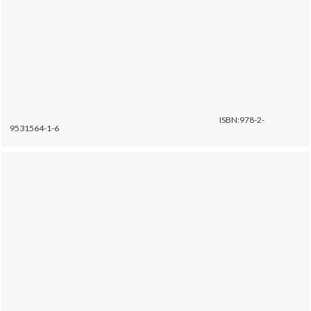
ISBN:978-2-
9531564-1-6