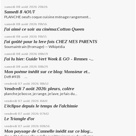
samedi 08
août 2026
20h26
Samedi 8 AOUT
PLANCHE oeufs coque cuisine ménage rangement...
samedi 08
août 2026
19h56
J'ai aimé ce soir au cinéma:Cotton Queen
samedi 08
août 2026
19h55
J'ai goûté pour la 1ere fois CHEZ MES PARENTS
Soumaintrain (fromage) — Wikipédia
samedi 08
août 2026
08h39
J'ai lu hier: Guide Vert Week & GO - Rennes -...
samedi 08
août 2026
08h29
Mon poème inédit sur ce blog: Monsieur et...
Défi #935 ...
vendredi 07
août 2026
18h52
Vendredi 7 août 2026: pleurs, colère
planche je bosse, je range, je lave, je fais du...
vendredi 07
août 2026
16h11
L'éclipse depuis le temps de l'alchimie
vendredi 07
août 2026
07h12
Le Triangle d'or
vendredi 07
août 2026
00h56
Mon paysage de Cannelle inédit sur ce blog:...