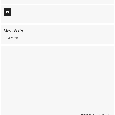
Mes récits
de voyage
ISBN :978-2-919204-