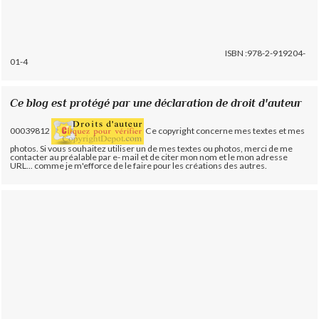
ISBN :978-2-919204-
01-4
Ce blog est protégé par une déclaration de droit d'auteur
00039812
Ce copyright concerne mes textes et mes
photos. Si vous souhaitez utiliser un de mes textes ou photos, merci de me
contacter au préalable par e- mail et de citer mon nom et le mon adresse
URL... comme je m'efforce de le faire pour les créations des autres.