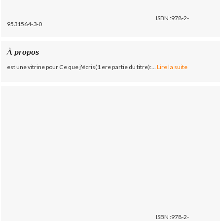
ISBN :978-2-
9531564-3-0
À propos
est une vitrine pour Ce que j'écris(1 ere partie du titre):...
Lire la suite
ISBN :978-2-