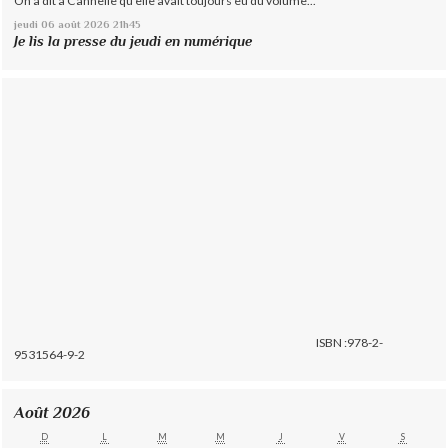
On a dit à Cannelle qu'elle avait toujours eu du volume...
jeudi 06
août 2026
21h45
Je lis la presse du jeudi en numérique
ISBN :978-2-
9531564-9-2
Août 2026
D
L
M
M
J
V
S