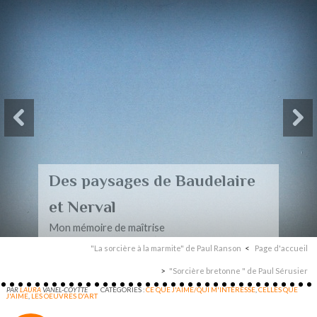
Des paysages de Baudelaire
et Nerval
Mon mémoire de maîtrise
"La sorcière à la marmite" de Paul Ranson
Page d'accueil
"Sorcière bretonne " de Paul Sérusier
PAR
LAURA
VANEL-COYTTE
CATÉGORIES :
CE QUE J'AIME/QUI M'INTERESSE
,
CELLES QUE
J'AIME
,
LES OEUVRES D'ART