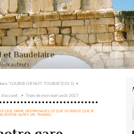
aire et Nerval
s dans "tOUBIB OR NOT TOUBIB"(CDI 1)
 d'accueil
Train de mon mari août 2017
CE QUE J'AIME. DES PAYSAGES
,
CE QUE J'ECRIS/CE QUE JE
42,RHÔNE-ALPES: VIE, TRAVAIL)
notre gare