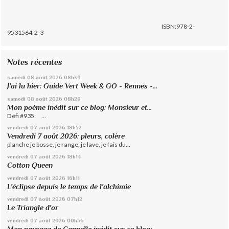
ISBN:978-2-
9531564-2-3
Notes récentes
samedi 08
août 2026
08h39
J'ai lu hier: Guide Vert Week & GO - Rennes -...
samedi 08
août 2026
08h29
Mon poème inédit sur ce blog: Monsieur et...
Défi #935 ...
vendredi 07
août 2026
18h52
Vendredi 7 août 2026: pleurs, colère
planche je bosse, je range, je lave, je fais du...
vendredi 07
août 2026
18h14
Cotton Queen
vendredi 07
août 2026
16h11
L'éclipse depuis le temps de l'alchimie
vendredi 07
août 2026
07h12
Le Triangle d'or
vendredi 07
août 2026
00h56
Mon paysage de Cannelle inédit sur ce blog:...