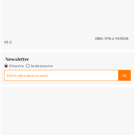
ISBN :978-2-919204-
05-2
Newsletter
S'inscrire
Se désinscrire