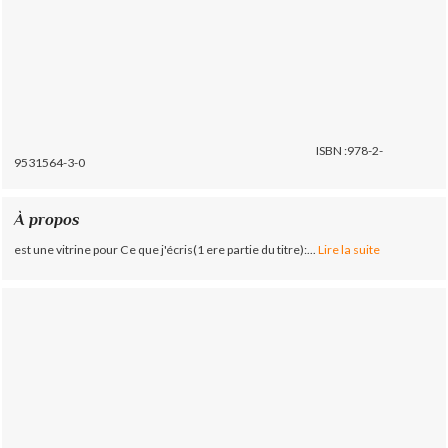
ISBN :978-2-
9531564-3-0
À propos
est une vitrine pour Ce que j'écris(1 ere partie du titre):...
Lire la suite