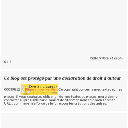
ISBN :978-2-919204-
01-4
Ce blog est protégé par une déclaration de droit d'auteur
00039812
Ce copyright concerne mes textes et mes
photos. Si vous souhaitez utiliser un de mes textes ou photos, merci de me
contacter au préalable par e- mail et de citer mon nom et le mon adresse
URL... comme je m'efforce de le faire pour les créations des autres.