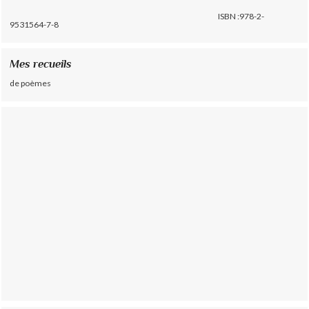
ISBN :978-2-
9531564-7-8
Mes recueils
de poèmes