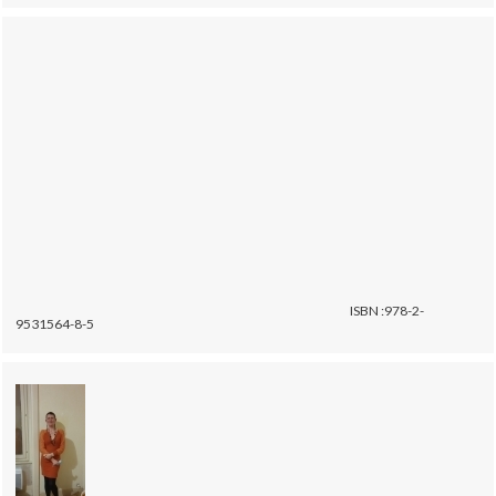
ISBN :978-2-
9531564-8-5