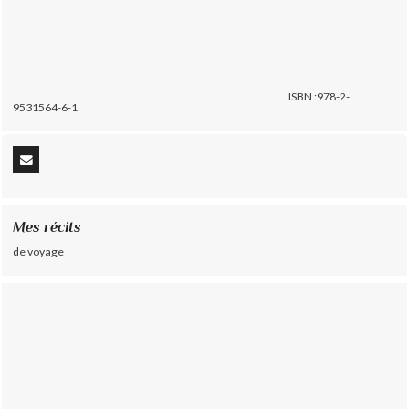
ISBN :978-2-
9531564-6-1
Mes récits
de voyage