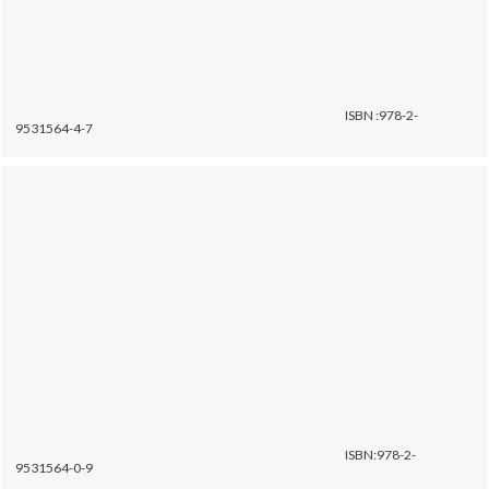
ISBN :978-2-
9531564-4-7
ISBN:978-2-
9531564-0-9