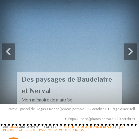
Des paysages de Baudelaire
et Nerval
Mon mémoire de maîtrise
L'art du pastel de Degas à Redon(photos perso du 22 octobre)
Page d'accueil
Expo Rubens(photos perso du 20 octobre)
PAR
LAURA
VANEL-COYTTE
CATÉGORIES :
CE QUE J'AIME/QUI M'INTERESSE
,
CE QUE
J'ECRIS/CE QUE JE CREE
,
J'AI AIMÉ
,
J'AI VU
,
MES PHOTOS