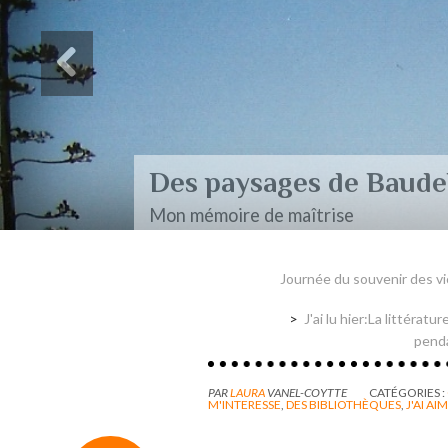
Des paysages de Baudel
Mon mémoire de maîtrise
Journée du souvenir des vi
J'ai lu hier:La littéra
penda
PAR
LAURA
VANEL-COYTTE
CATÉGORIES :
M'INTERESSE
,
DES BIBLIOTHÈQUES
,
J'AI AI