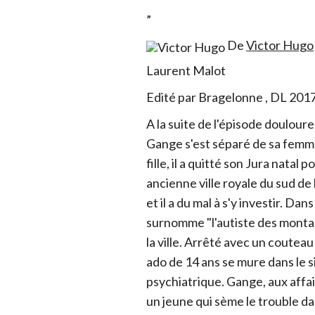
”
De
Victor Hugo
Laurent Malot
Edité par Bragelonne , DL 201
A la suite de l'épisode doulour
Gange s'est séparé de sa femme
fille, il a quitté son Jura natal
ancienne ville royale du sud de
et il a du mal à s'y investir. D
surnomme "l'autiste des monta
la ville. Arrêté avec un couteau
ado de 14 ans se mure dans le s
psychiatrique. Gange, aux affai
un jeune qui sème le trouble dan