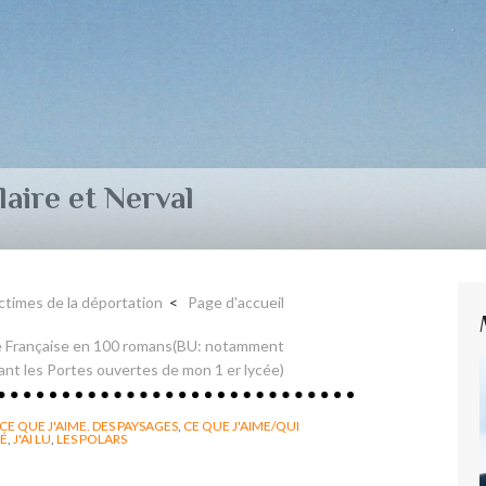
aire et Nerval
ctimes de la déportation
Page d'accueil
ture Française en 100 romans(BU: notamment
nt les Portes ouvertes de mon 1 er lycée)
CE QUE J'AIME. DES PAYSAGES
,
CE QUE J'AIME/QUI
MÉ
,
J'AI LU
,
LES POLARS