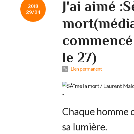
J'ai aimé :
2018
29/04
mort(médi
commencé l
le 27)
Lien permanent
“
Chaque homme dan
sa lumière.