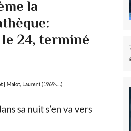
Sème la
athèque:
e 24, terminé
s sa nuit s’en va vers