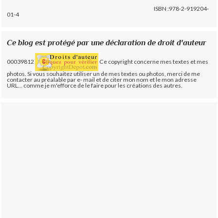
ISBN :978-2-919204-
01-4
Ce blog est protégé par une déclaration de droit d'auteur
00039812
Ce copyright concerne mes textes et mes
photos. Si vous souhaitez utiliser un de mes textes ou photos, merci de me
contacter au préalable par e- mail et de citer mon nom et le mon adresse
URL... comme je m'efforce de le faire pour les créations des autres.