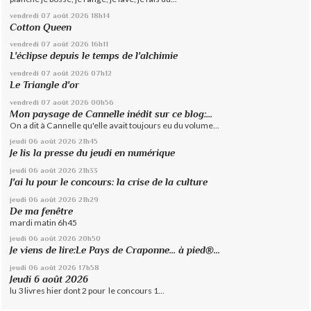
vendredi 07
août 2026
18h14
Cotton Queen
vendredi 07
août 2026
16h11
L'éclipse depuis le temps de l'alchimie
vendredi 07
août 2026
07h12
Le Triangle d'or
vendredi 07
août 2026
00h56
Mon paysage de Cannelle inédit sur ce blog:...
On a dit à Cannelle qu'elle avait toujours eu du volume...
jeudi 06
août 2026
21h45
Je lis la presse du jeudi en numérique
jeudi 06
août 2026
21h33
J'ai lu pour le concours: la crise de la culture
jeudi 06
août 2026
21h29
De ma fenêtre
mardi matin 6h45
jeudi 06
août 2026
20h50
Je viens de lire:Le Pays de Craponne... à pied®...
jeudi 06
août 2026
17h58
Jeudi 6 août 2026
lu 3 livres hier dont 2 pour le concours 1...