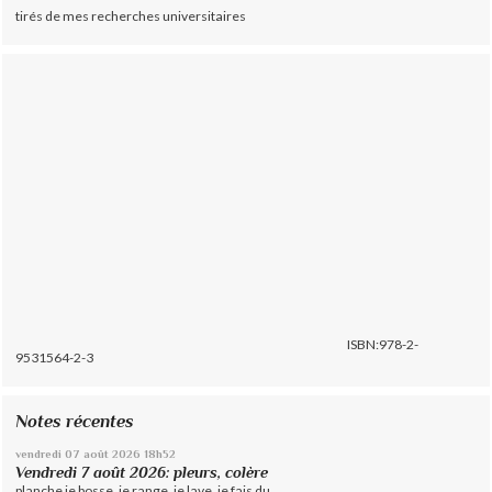
tirés de mes recherches universitaires
ISBN:978-2-
9531564-2-3
Notes récentes
vendredi 07
août 2026
18h52
Vendredi 7 août 2026: pleurs, colère
planche je bosse, je range, je lave, je fais du...