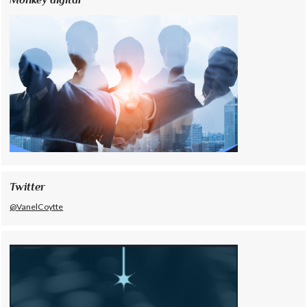
Twitter
@VanelCoytte