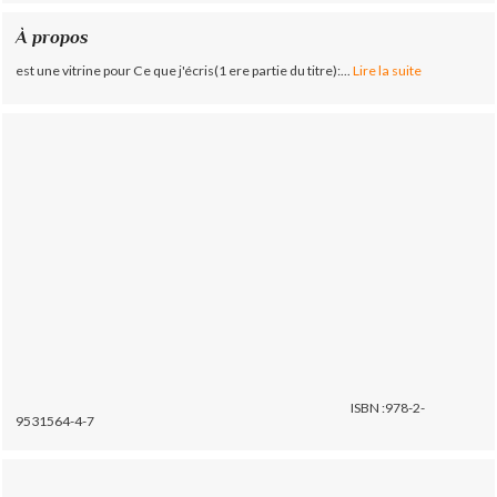
À propos
est une vitrine pour Ce que j'écris(1 ere partie du titre):...
Lire la suite
ISBN :978-2-
9531564-4-7