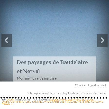
Des paysages de Baudelaire
et Nerval
Mon mémoire de maîtrise
27 mai
Page d'accueil
Mon poème inédit sur ce blog: Herbier de feuilles d'enfance
PAR
LAURA
VANEL-COYTTE
CATÉGORIES :
CE QUE J'AIME. DES PAYSAGES
,
CE QUE
J'AIME/QUI M'INTERESSE
,
J'AI AIMÉ
,
J'AI VU
,
SAINT-ETIENNE(LOIRE(42,RHÔNE-ALPES: VIE,
TRAVAIL)