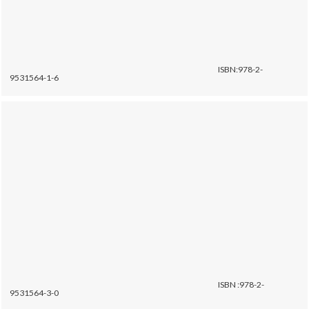
ISBN:978-2-
9531564-1-6
ISBN :978-2-
9531564-3-0