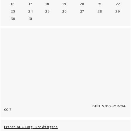
16
17
18
19
20
21
22
23
24
25
26
27
28
29
30
31
ISBN : 978-2-919204-
00-7
France-ADOT.org - Don d'Organe