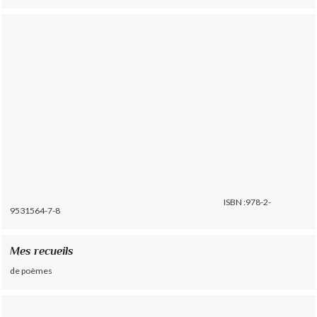
ISBN :978-2-
9531564-7-8
Mes recueils
de poèmes