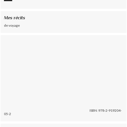
Mes récits
de voyage
ISBN :978-2-919204-
05-2