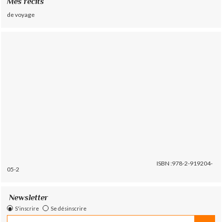
Mes récits
de voyage
ISBN :978-2-919204-
05-2
Newsletter
S'inscrire
Se désinscrire