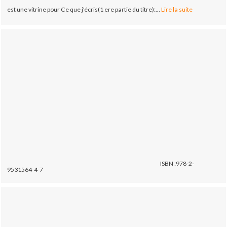
est une vitrine pour Ce que j'écris(1 ere partie du titre):...
Lire la suite
ISBN :978-2-
9531564-4-7