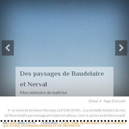
Des paysages de Baudelaire
et Nerval
Mon mémoire de maîtrise
30 mai
Page d'accueil
Je viens de terminer:Persson, Leif G.W. (1945-....) La véritable histoire du nez
de Pinocchio(le personnage principal est odieux, c'est ce qui le rend intéressant)
PAR
LAURA
VANEL-COYTTE
CATÉGORIES :
CE QUE J'AIME. DES PAYSAGES
,
CE QUE J'ECRIS/CE
QUE JE CREE
,
L'AUVERGNE:MARIAGE ET VIE
,
MES PHOTOS