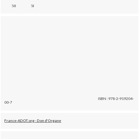
30
31
ISBN : 978-2-919204-
00-7
France-ADOT.org - Don d'Organe