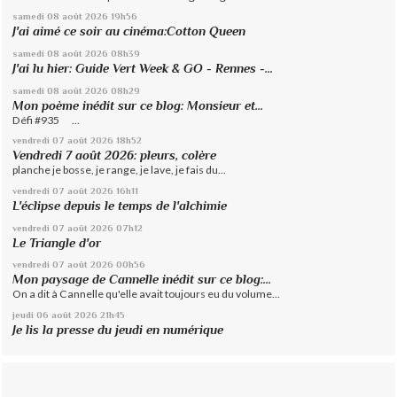
samedi 08
août 2026
19h56
J'ai aimé ce soir au cinéma:Cotton Queen
samedi 08
août 2026
08h39
J'ai lu hier: Guide Vert Week & GO - Rennes -...
samedi 08
août 2026
08h29
Mon poème inédit sur ce blog: Monsieur et...
Défi #935 ...
vendredi 07
août 2026
18h52
Vendredi 7 août 2026: pleurs, colère
planche je bosse, je range, je lave, je fais du...
vendredi 07
août 2026
16h11
L'éclipse depuis le temps de l'alchimie
vendredi 07
août 2026
07h12
Le Triangle d'or
vendredi 07
août 2026
00h56
Mon paysage de Cannelle inédit sur ce blog:...
On a dit à Cannelle qu'elle avait toujours eu du volume...
jeudi 06
août 2026
21h45
Je lis la presse du jeudi en numérique