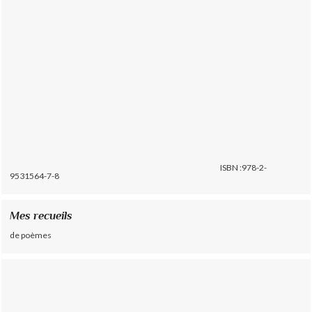
ISBN :978-2-
9531564-7-8
Mes recueils
de poèmes