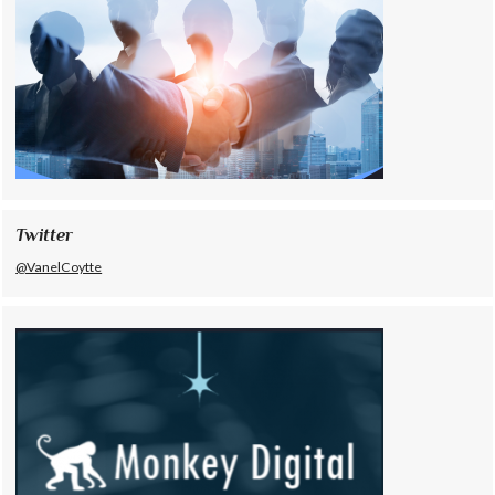
Twitter
@VanelCoytte