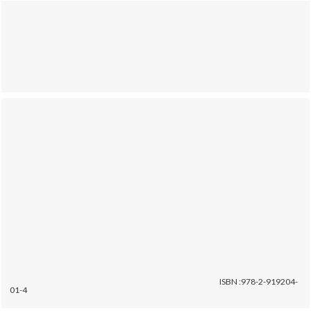
ISBN :978-2-919204-
01-4