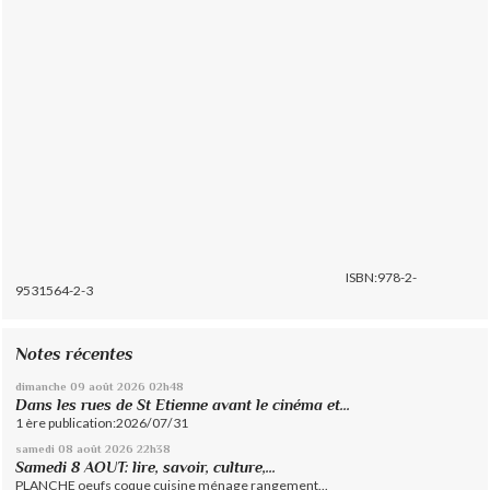
ISBN:978-2-
9531564-2-3
Notes récentes
dimanche 09
août 2026
02h48
Dans les rues de St Etienne avant le cinéma et...
1 ère publication:2026/07/31
samedi 08
août 2026
22h38
Samedi 8 AOUT: lire, savoir, culture,...
PLANCHE oeufs coque cuisine ménage rangement...