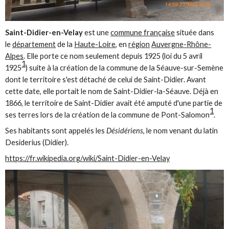
Saint-Didier-en-Velay
est une
commune française
située dans
le
département
de la
Haute-Loire
, en
région
Auvergne-Rhône-
Alpes
. Elle porte ce nom seulement depuis 1925 (loi du 5 avril
1
1925
) suite à la création de la commune de la Séauve-sur-Semène
dont le territoire s'est détaché de celui de Saint-Didier. Avant
cette date, elle portait le nom de Saint-Didier-la-Séauve. Déjà en
1866, le territoire de Saint-Didier avait été amputé d'une partie de
1
ses terres lors de la création de la commune de Pont-Salomon
.
Ses habitants sont appelés les
Désidériens
, le nom venant du latin
Desiderius (Didier).
https://fr.wikipedia.org/wiki/Saint-Didier-en-Velay