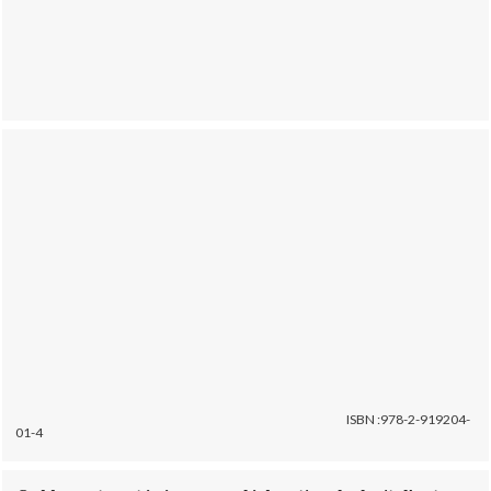
ISBN :978-2-919204-
01-4