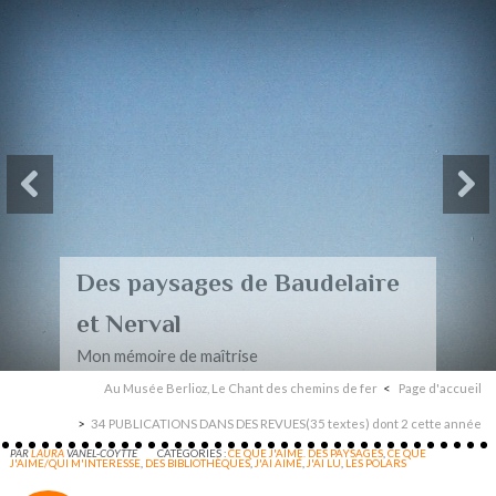
Des paysages de Baudelaire
et Nerval
Mon mémoire de maîtrise
Au Musée Berlioz, Le Chant des chemins de fer
Page d'accueil
34 PUBLICATIONS DANS DES REVUES(35 textes) dont 2 cette année
PAR
LAURA
VANEL-COYTTE
CATÉGORIES :
CE QUE J'AIME. DES PAYSAGES
,
CE QUE
J'AIME/QUI M'INTERESSE
,
DES BIBLIOTHÈQUES
,
J'AI AIMÉ
,
J'AI LU
,
LES POLARS