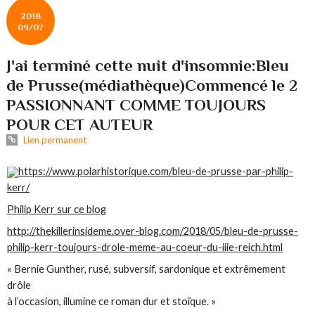
2018
09/07
J'ai terminé cette nuit d'insomnie:Bleu
de Prusse(médiathèque)Commencé le 2
PASSIONNANT COMME TOUJOURS
POUR CET AUTEUR
Lien permanent
https://www.polarhistorique.com/bleu-de-prusse-par-philip-
kerr/
Philip Kerr sur ce blog
http://thekillerinsideme.over-blog.com/2018/05/bleu-de-prusse-
philip-kerr-toujours-drole-meme-au-coeur-du-iiie-reich.html
« Bernie Gunther, rusé, subversif, sardonique et extrêmement
drôle
à l’occasion, illumine ce roman dur et stoïque. »