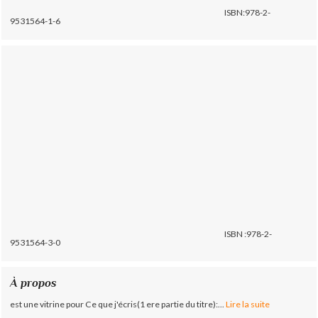
ISBN:978-2-
9531564-1-6
ISBN :978-2-
9531564-3-0
À propos
est une vitrine pour Ce que j'écris(1 ere partie du titre):...
Lire la suite