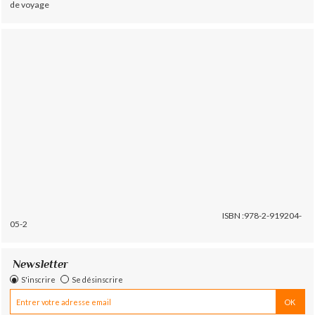
de voyage
ISBN :978-2-919204-
05-2
Newsletter
S'inscrire
Se désinscrire