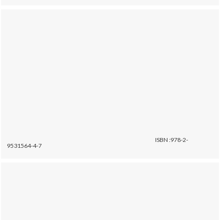
ISBN :978-2-
9531564-4-7