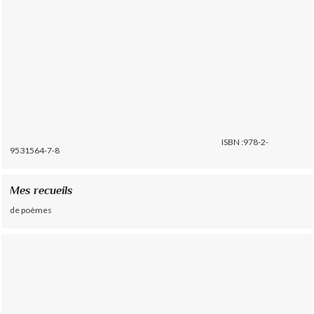
ISBN :978-2-
9531564-7-8
Mes recueils
de poèmes