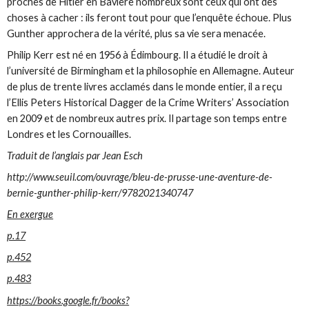
proches de Hitler en Bavière nombreux sont ceux qui ont des
choses à cacher : ils feront tout pour que l’enquête échoue. Plus
Gunther approchera de la vérité, plus sa vie sera menacée.
Philip Kerr est né en 1956 à Édimbourg. Il a étudié le droit à
l’université de Birmingham et la philosophie en Allemagne. Auteur
de plus de trente livres acclamés dans le monde entier, il a reçu
l’Ellis Peters Historical Dagger de la Crime Writers’ Association
en 2009 et de nombreux autres prix. Il partage son temps entre
Londres et les Cornouailles.
Traduit de l’anglais par Jean Esch
http://www.seuil.com/ouvrage/bleu-de-prusse-une-aventure-de-
bernie-gunther-philip-kerr/9782021340747
En exergue
p.17
p.452
p.483
https://books.google.fr/books?