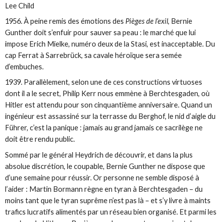
Lee Child
1956. À peine remis des émotions des
Pièges de l’exil
, Bernie
Gunther doit s’enfuir pour sauver sa peau : le marché que lui
impose Erich Mielke, numéro deux de la Stasi, est inacceptable. Du
cap Ferrat à Sarrebrück, sa cavale héroïque sera semée
d’embuches.
1939. Parallèlement, selon une de ces constructions virtuoses
dont il a le secret, Philip Kerr nous emmène à Berchtesgaden, où
Hitler est attendu pour son cinquantième anniversaire. Quand un
ingénieur est assassiné sur la terrasse du Berghof, le nid d’aigle du
Führer, c’est la panique : jamais au grand jamais ce sacrilège ne
doit être rendu public.
Sommé par le général Heydrich de découvrir, et dans la plus
absolue discrétion, le coupable, Bernie Gunther ne dispose que
d’une semaine pour réussir. Or personne ne semble disposé à
l’aider : Martin Bormann règne en tyran à Berchtesgaden – du
moins tant que le tyran suprême n’est pas là – et s’y livre à maints
trafics lucratifs alimentés par un réseau bien organisé. Et parmi les