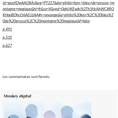
id=gpxXDwAAQBAJ&pg=PT227&dq=philip+kerr,+bleu+de+prusse,+m
ontagne+magique&hl=fr&sa=X&ved=0ahUKEwjb5t2Th5HcAhWC8RQ
KHaoBDhcQ6AEIJzAA#v=onepage&q=philip%20kerr%2C%20bleu%2
0de%20prusse%2C%20montagne%20magique&f=false
p.491
p.535
p.627
Les commentaires sont fermés.
Monkey digital