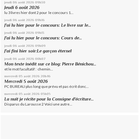
jeudi 06
août 2026
09h30
Jeudi 6 août 2026
lu 3 livres hier dont 2 pour le concours 1...
jeudi 06
août 2026
09h16
J'ai lu hier pour le concours: Le livre sur le...
jeudi 06
août 2026
09h13
J'ai lu hier pour le concours: Cours de...
jeudi 06
août 2026
09h09
J'ai fini hier soir:Le garçon éternel
jeudi 06
août 2026
00h07
Mon texte inédit sur ce blog: Pierre Bénichou...
et le mot facultatif : chemin...
mercredi 05
août 2026
20h46
Mercredi 5 août 2026
PC BUREAU plus long que prévu et pas écrit donc...
mercredi 05
août 2026
05h05
La nuit je récite pour la Consigne d'écriture...
Disparus du Larousse 2 Voici une autre...