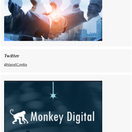
Twitter
@VanelCoytte