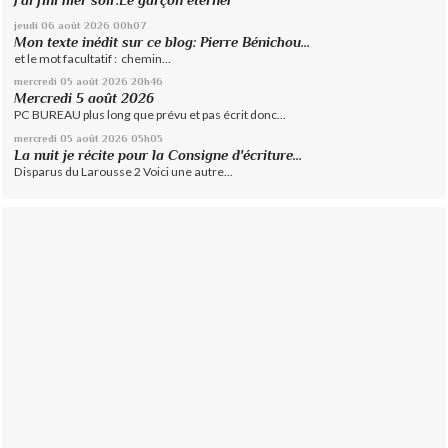
jeudi 06
août 2026
00h07
Mon texte inédit sur ce blog: Pierre Bénichou...
et le mot facultatif : chemin...
mercredi 05
août 2026
20h46
Mercredi 5 août 2026
PC BUREAU plus long que prévu et pas écrit donc...
mercredi 05
août 2026
05h05
La nuit je récite pour la Consigne d'écriture...
Disparus du Larousse 2 Voici une autre...