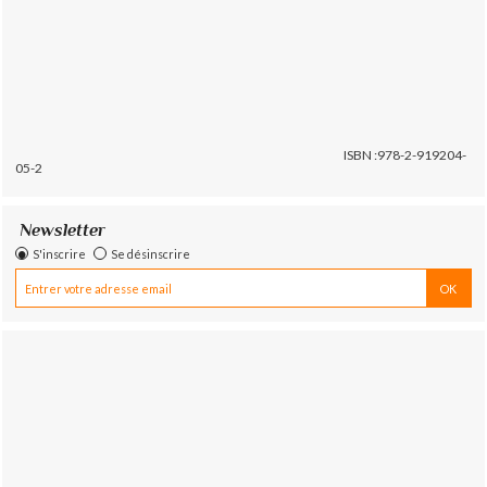
ISBN :978-2-919204-
05-2
Newsletter
S'inscrire
Se désinscrire