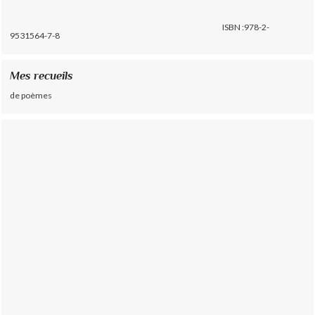
ISBN :978-2-
9531564-7-8
Mes recueils
de poèmes