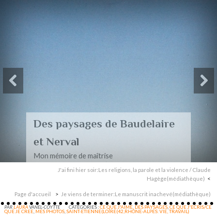
Des paysages de Baudelaire
et Nerval
Mon mémoire de maîtrise
J'ai fini hier soir:Les religions, la parole et la violence / Claude
Hagège(médiathèque)
Page d'accueil
Je viens de terminer:Le manuscrit inachevé(médiathèque)
PAR
LAURA
VANEL-COYTTE
CATÉGORIES :
CE QUE J'AIME. DES PAYSAGES
,
CE QUE J'ECRIS/CE
QUE JE CREE
,
MES PHOTOS
,
SAINT-ETIENNE(LOIRE(42,RHÔNE-ALPES: VIE, TRAVAIL)