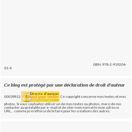
ISBN :978-2-919204-
01-4
Ce blog est protégé par une déclaration de droit d'auteur
00039812
Ce copyright concerne mes textes et mes
photos. Si vous souhaitez utiliser un de mes textes ou photos, merci de me
contacter au préalable par e- mail et de citer mon nom et le mon adresse
URL... comme je m'efforce de le faire pour les créations des autres.