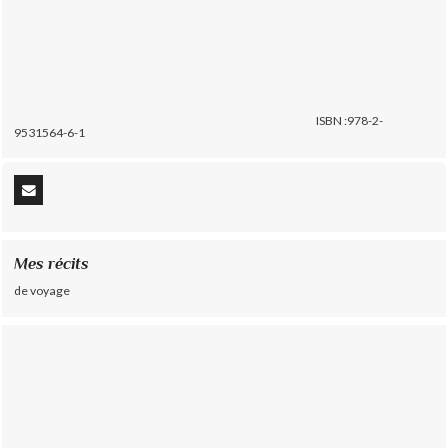
ISBN :978-2-
9531564-6-1
Mes récits
de voyage