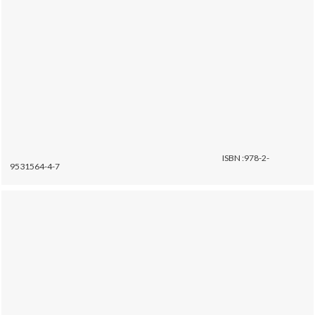
ISBN :978-2-
9531564-4-7