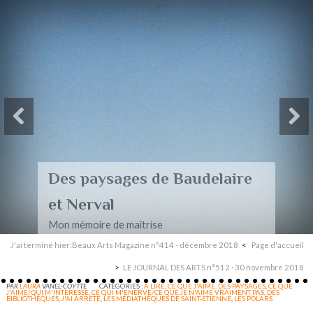
Des paysages de Baudelaire
et Nerval
Mon mémoire de maîtrise
J'ai terminé hier:Beaux Arts Magazine n°414 - décembre 2018
Page d'accueil
LE JOURNAL DES ARTS n°512 · 30 novembre 2018
PAR
LAURA
VANEL-COYTTE
CATÉGORIES :
A LIRE
,
CE QUE J'AIME. DES PAYSAGES
,
CE QUE
J'AIME/QUI M'INTERESSE
,
CE QUI M'ENERVE/CE QUE JE N'AIME VRAIMENT PAS
,
DES
BIBLIOTHÈQUES
,
J'AI ARRETÉ
,
LES MÉDIATHÈQUES DE SAINT-ETIENNE
,
LES POLARS