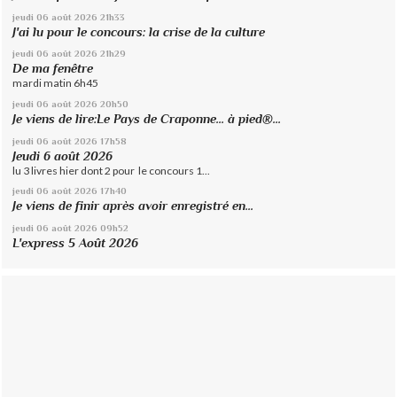
jeudi 06
août 2026
21h33
J'ai lu pour le concours: la crise de la culture
jeudi 06
août 2026
21h29
De ma fenêtre
mardi matin 6h45
jeudi 06
août 2026
20h50
Je viens de lire:Le Pays de Craponne... à pied®...
jeudi 06
août 2026
17h58
Jeudi 6 août 2026
lu 3 livres hier dont 2 pour le concours 1...
jeudi 06
août 2026
17h40
Je viens de finir après avoir enregistré en...
jeudi 06
août 2026
09h52
L'express 5 Août 2026