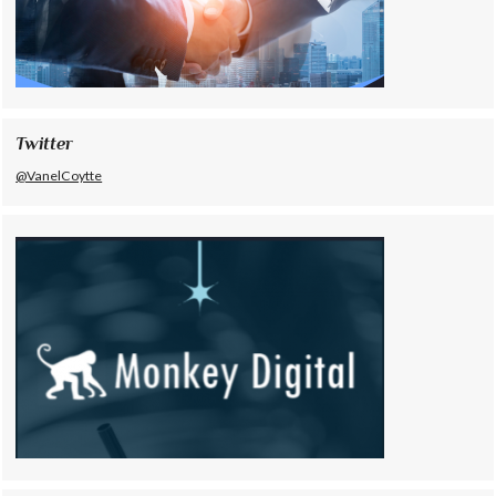
Twitter
@VanelCoytte