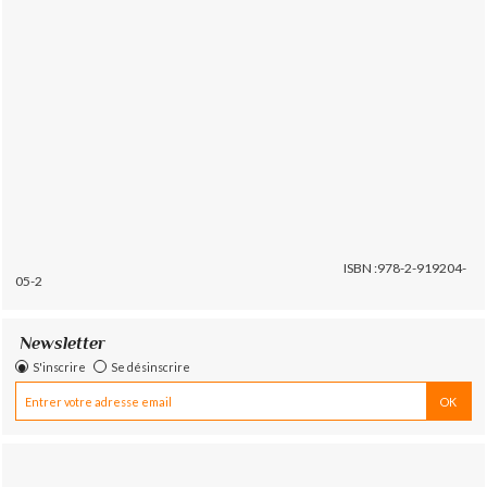
ISBN :978-2-919204-
05-2
Newsletter
S'inscrire
Se désinscrire