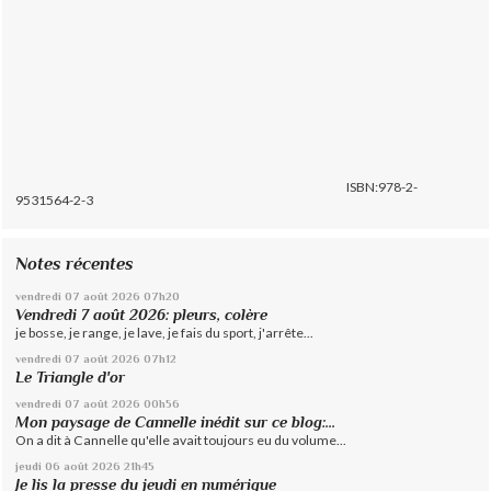
ISBN:978-2-
9531564-2-3
Notes récentes
vendredi 07
août 2026
07h20
Vendredi 7 août 2026: pleurs, colère
je bosse, je range, je lave, je fais du sport, j'arrête...
vendredi 07
août 2026
07h12
Le Triangle d'or
vendredi 07
août 2026
00h56
Mon paysage de Cannelle inédit sur ce blog:...
On a dit à Cannelle qu'elle avait toujours eu du volume...
jeudi 06
août 2026
21h45
Je lis la presse du jeudi en numérique