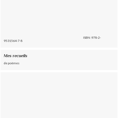
ISBN :978-2-
9531564-7-8
Mes recueils
de poèmes