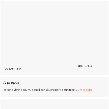
ISBN :978-2-
9531564-3-0
À propos
est une vitrine pour Ce que j'écris(1 ere partie du titre):...
Lire la suite