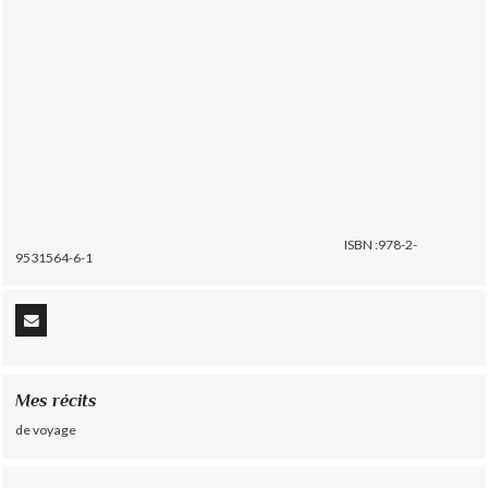
ISBN :978-2-
9531564-6-1
Mes récits
de voyage