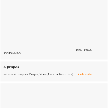
ISBN :978-2-
9531564-3-0
À propos
est une vitrine pour Ce que j'écris(1 ere partie du titre):...
Lire la suite