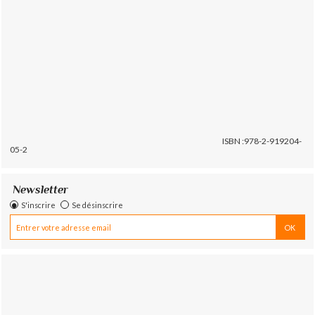
ISBN :978-2-919204-
05-2
Newsletter
S'inscrire
Se désinscrire