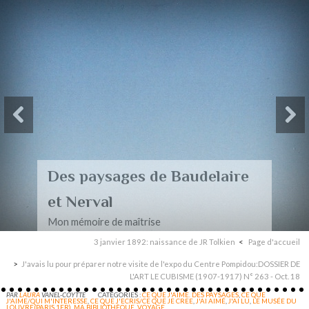
Des paysages de Baudelaire
et Nerval
Mon mémoire de maîtrise
3 janvier 1892: naissance de JR Tolkien
Page d'accueil
J'avais lu pour préparer notre visite de l'expo du Centre Pompidou:DOSSIER DE
L'ART LE CUBISME (1907-1917) N° 263 - Oct. 18
PAR
LAURA
VANEL-COYTTE
CATÉGORIES :
CE QUE J'AIME. DES PAYSAGES
,
CE QUE
J'AIME/QUI M'INTERESSE
,
CE QUE J'ECRIS/CE QUE JE CREE
,
J'AI AIMÉ
,
J'AI LU
,
LE MUSÉE DU
LOUVRE(PARIS 1ER)
,
MA BIBLIOTHÈQUE
,
VOYAGE