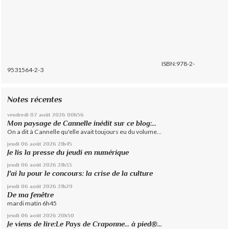
ISBN:978-2-
9531564-2-3
Notes récentes
vendredi 07
août 2026
00h56
Mon paysage de Cannelle inédit sur ce blog:...
On a dit à Cannelle qu'elle avait toujours eu du volume...
jeudi 06
août 2026
21h45
Je lis la presse du jeudi en numérique
jeudi 06
août 2026
21h33
J'ai lu pour le concours: la crise de la culture
jeudi 06
août 2026
21h29
De ma fenêtre
mardi matin 6h45
jeudi 06
août 2026
20h50
Je viens de lire:Le Pays de Craponne... à pied®...