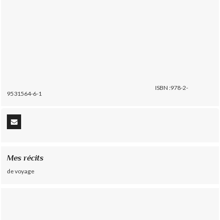
ISBN :978-2-
9531564-6-1
Mes récits
de voyage