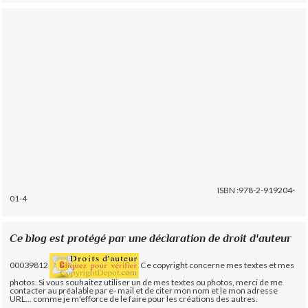
ISBN :978-2-919204-
01-4
Ce blog est protégé par une déclaration de droit d'auteur
00039812
Ce copyright concerne mes textes et mes
photos. Si vous souhaitez utiliser un de mes textes ou photos, merci de me
contacter au préalable par e- mail et de citer mon nom et le mon adresse
URL... comme je m'efforce de le faire pour les créations des autres.