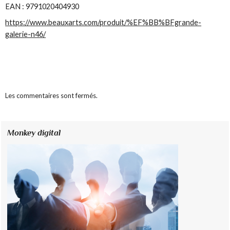
EAN : 9791020404930
https://www.beauxarts.com/produit/%EF%BB%BFgrande-
galerie-n46/
Les commentaires sont fermés.
Monkey digital