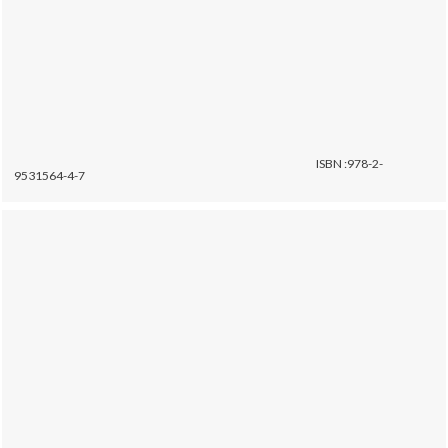
ISBN :978-2-
9531564-4-7