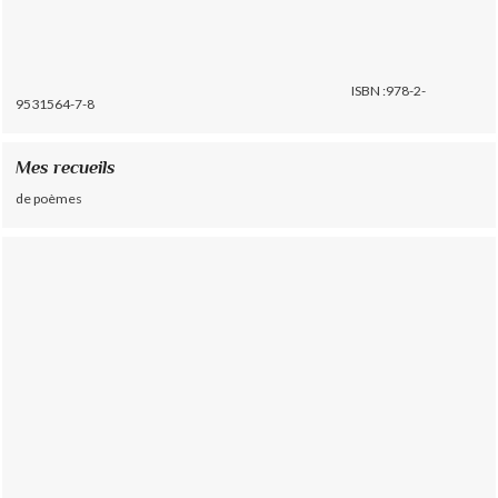
ISBN :978-2-
9531564-7-8
Mes recueils
de poèmes