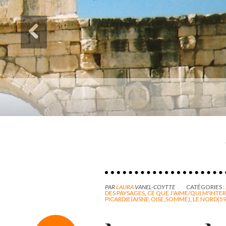
Des paysages de Baudel
Mon mémoire de maîtrise
PAR
LAURA
VANEL-COYTTE
CATÉGORIES :
DES PAYSAGES
,
CE QUE J'AIME/QUI M'INTE
PICARDIE(AISNE,OISE,SOMME)
,
LE NORD(59