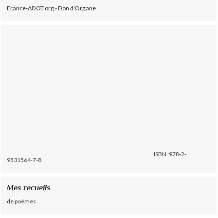
France-ADOT.org - Don d'Organe
ISBN :978-2-
9531564-7-8
Mes recueils
de poèmes