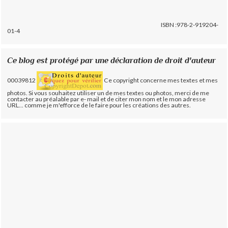
ISBN :978-2-919204-
01-4
Ce blog est protégé par une déclaration de droit d'auteur
00039812
Ce copyright concerne mes textes et mes
photos. Si vous souhaitez utiliser un de mes textes ou photos, merci de me
contacter au préalable par e- mail et de citer mon nom et le mon adresse
URL... comme je m'efforce de le faire pour les créations des autres.