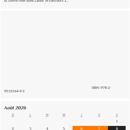
lu 3 livres hier dont 2 pour le concours 1...
ISBN :978-2-
9531564-9-2
Août 2026
D
L
M
M
J
V
S
1
2
3
4
5
6
7
8