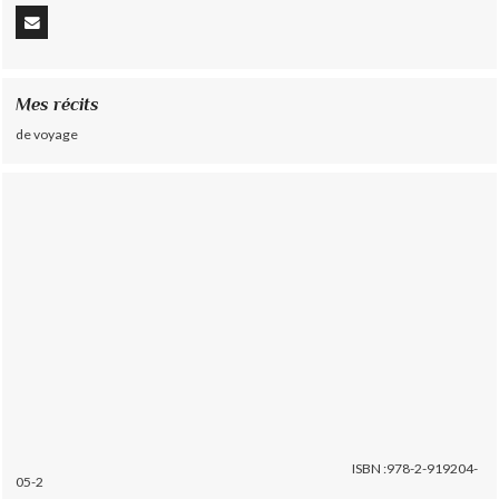
Mes récits
de voyage
ISBN :978-2-919204-
05-2