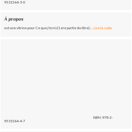
9531564-3-0
À propos
est une vitrine pour Ce que j'écris(1 ere partie du titre):...
Lire la suite
ISBN :978-2-
9531564-4-7