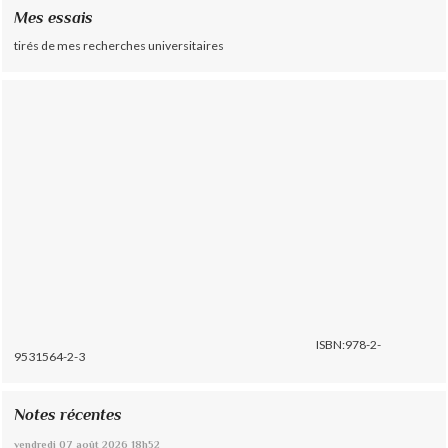
Mes essais
tirés de mes recherches universitaires
ISBN:978-2-
9531564-2-3
Notes récentes
vendredi 07
août 2026
18h52