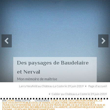
Des paysages de Baudelaire
et Nerval
Mon mémoire de maîtrise
Larry Neufeld au Château La Coste le 29 juin 2019
Page d'accueil
Calder au Château La Coste le 29 juin 2019
PAR
LAURA
VANEL-COYTTE
CATÉGORIES :
A LIRE
,
CE QUE J'AI A LIRE,VOIR,FAIRE ETC.
,
CE
QUE J'AI ECRIT ET PUBLIE ET/OU JE VENDS
,
CE QUE J'AIME. DES PAYSAGES
,
CE QUE
J'AIME/QUI M'INTERESSE
,
CE QUE JE SUIS EN TRAIN DE LIRE
,
CE QUI M'ENERVE/CE QUE JE
N'AIME VRAIMENT PAS
,
DES BIBLIOTHÈQUES
,
J'AI ARRETÉ
,
LES MÉDIATHÈQUES DE SAINT-
ETIENNE
,
LES POLARS
,
PAYSAGES MAROCAINS.