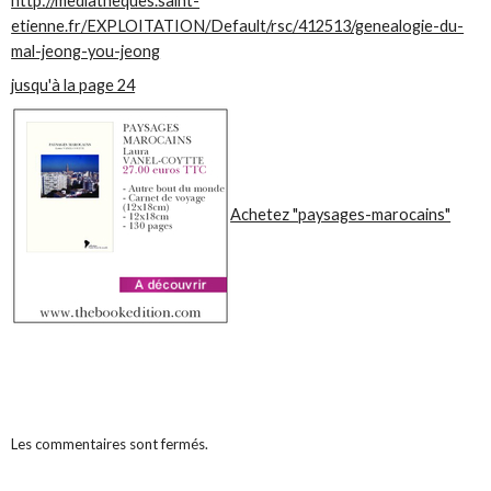
http://mediatheques.saint-
etienne.fr/EXPLOITATION/Default/rsc/412513/genealogie-du-
mal-jeong-you-jeong
jusqu'à la page 24
Achetez "paysages-marocains"
Les commentaires sont fermés.