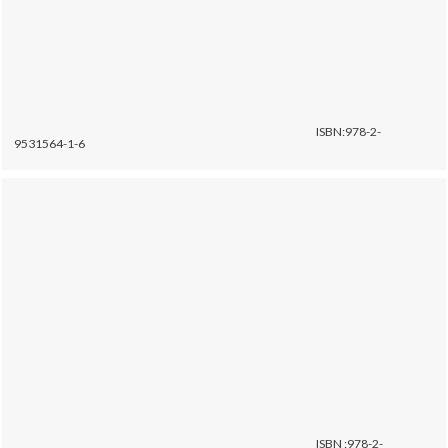
ISBN:978-2-
9531564-1-6
ISBN :978-2-