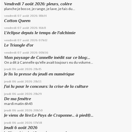
Vendredi 7 août 2026: pleurs, colère
planche je bosse, je range, je lave, je fais du...
vendredi 07
août 2026
18h14
Cotton Queen
vendredi 07
août 2026
16h11
L'éclipse depuis le temps de l'alchimie
vendredi 07
août 2026
07h12
Le Triangle d'or
vendredi 07
août 2026
00h56
Mon paysage de Cannelle inédit sur ce blog:...
On a dit à Cannelle qu'elle avait toujours eu du volume...
jeudi 06
août 2026
21h45
Je lis la presse du jeudi en numérique
jeudi 06
août 2026
21h33
J'ai lu pour le concours: la crise de la culture
jeudi 06
août 2026
21h29
De ma fenêtre
mardi matin 6h45
jeudi 06
août 2026
20h50
Je viens de lire:Le Pays de Craponne... à pied®...
jeudi 06
août 2026
17h58
Jeudi 6 août 2026