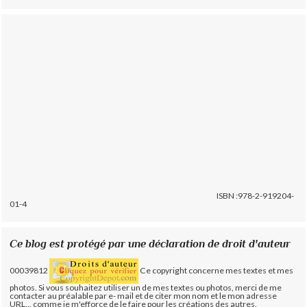
ISBN :978-2-919204-
01-4
Ce blog est protégé par une déclaration de droit d'auteur
00039812
Ce copyright concerne mes textes et mes
photos. Si vous souhaitez utiliser un de mes textes ou photos, merci de me
contacter au préalable par e- mail et de citer mon nom et le mon adresse
URL... comme je m'efforce de le faire pour les créations des autres.