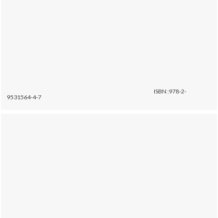
ISBN :978-2-
9531564-4-7