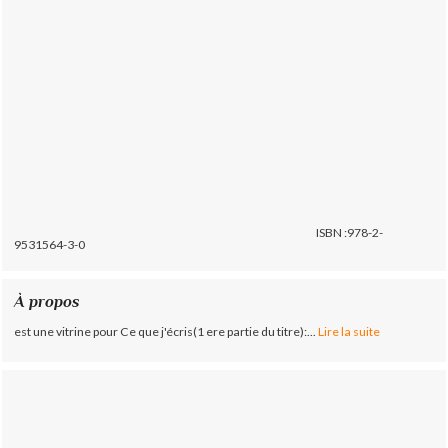
ISBN :978-2-
9531564-3-0
À propos
est une vitrine pour Ce que j'écris(1 ere partie du titre):...
Lire la suite