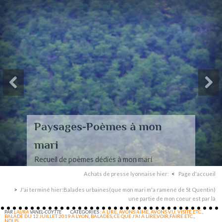
Paysages-Poèmes à mon
mari
Recueil de poèmes dédiés à mon mari
Achats de presse lyonnaise hier:
Page d'accueil
J'ai terminé hier:Balades urbaines(que mon mari m'a ramené de St Quentin)
une partie de mon coeur est par là
PAR
LAURA
VANEL-COYTTE
CATÉGORIES :
A LIRE
,
AVONS AIMÉ
,
AVONS VU, VISITÉ ETC.
,
BALADE DU 12 JUILLET 2019 À LYON
,
BALADES
,
CE QUE J'AI A LIRE,VOIR,FAIRE ETC.
,
NOUS