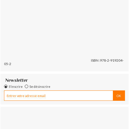
ISBN :978-2-919204-
05-2
Newsletter
S'inscrire
Se désinscrire