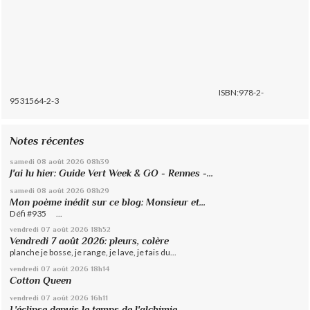
ISBN:978-2-
9531564-2-3
Notes récentes
samedi 08
août 2026
08h39
J'ai lu hier: Guide Vert Week & GO - Rennes -...
samedi 08
août 2026
08h29
Mon poème inédit sur ce blog: Monsieur et...
Défi #935 ...
vendredi 07
août 2026
18h52
Vendredi 7 août 2026: pleurs, colère
planche je bosse, je range, je lave, je fais du...
vendredi 07
août 2026
18h14
Cotton Queen
vendredi 07
août 2026
16h11
L'éclipse depuis le temps de l'alchimie