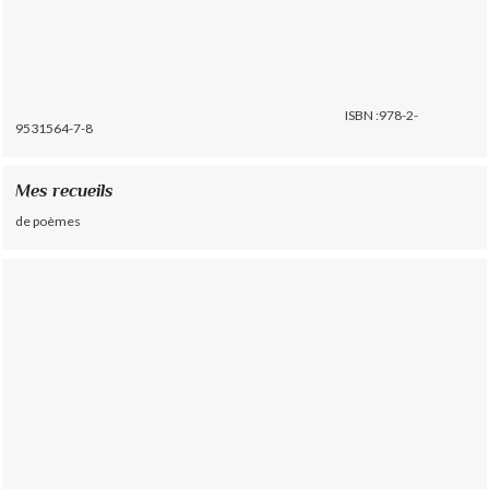
ISBN :978-2-
9531564-7-8
Mes recueils
de poèmes