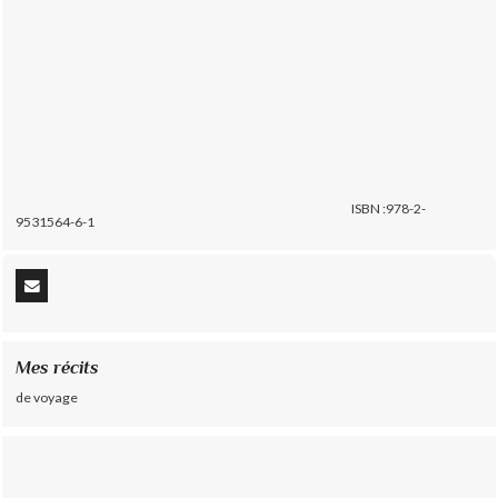
ISBN :978-2-
9531564-6-1
Mes récits
de voyage