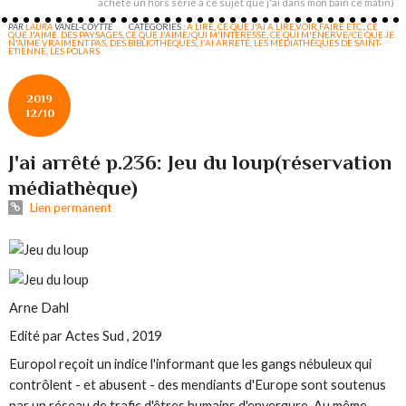
acheté un hors série à ce sujet que j'ai dans mon bain ce matin)
PAR
LAURA
VANEL-COYTTE
CATÉGORIES :
A LIRE
,
CE QUE J'AI A LIRE,VOIR,FAIRE ETC.
,
CE
QUE J'AIME. DES PAYSAGES
,
CE QUE J'AIME/QUI M'INTERESSE
,
CE QUI M'ENERVE/CE QUE JE
N'AIME VRAIMENT PAS
,
DES BIBLIOTHÈQUES
,
J'AI ARRETÉ
,
LES MÉDIATHÈQUES DE SAINT-
ETIENNE
,
LES POLARS
2019
12/10
J'ai arrêté p.236: Jeu du loup(réservation
médiathèque)
Lien permanent
Arne Dahl
Edité par Actes Sud , 2019
Europol reçoit un indice l'informant que les gangs nébuleux qui
contrôlent - et abusent - des mendiants d'Europe sont soutenus
par un réseau de trafic d'êtres humains d'envergure. Au même