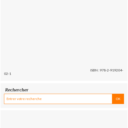
ISBN : 978-2-919204-
02-1
Rechercher