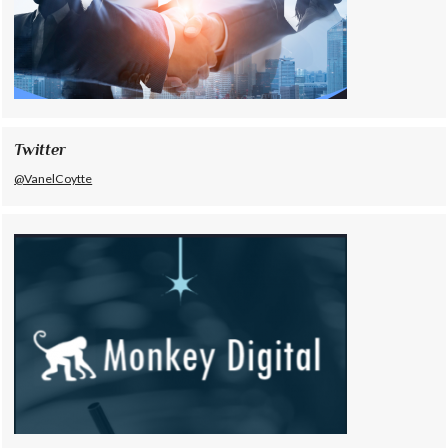
Twitter
@VanelCoytte