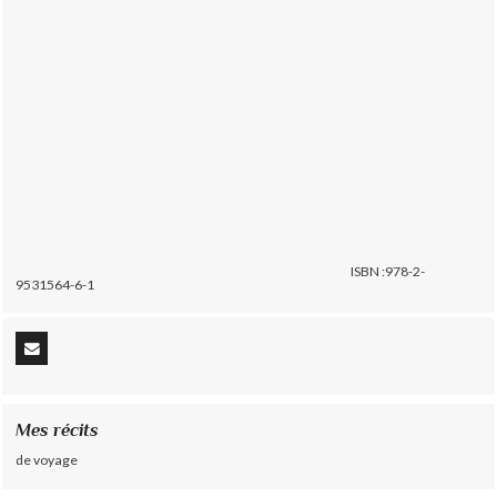
ISBN :978-2-
9531564-6-1
Mes récits
de voyage