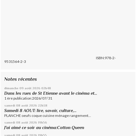
ISBN:978-2-
9531564-2-3
Notes récentes
dimanche 09
août 2026
02h48
Dans les rues de St Etienne avant le cinéma et...
1 ère publication:2026/07/31
samedi 08
août 2026
22h38
Samedi 8 AOUT: lire, savoir, culture,...
PLANCHE oeufs coque cuisine ménage rangement...
samedi 08
août 2026
19h56
J'ai aimé ce soir au cinéma:Cotton Queen
samedi 08
août 2026
19h55