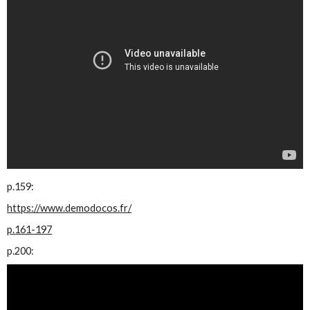
p.159:
https://www.demodocos.fr/
p.161-197
p.200: