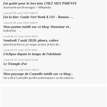
J'ai goûté pour la 1ere fois CHEZ MES PARENTS
Soumaintrain (fromage) — Wikipédia
samedi 08
août 2026
08h39
J'ai lu hier: Guide Vert Week & GO - Rennes -...
samedi 08
août 2026
08h29
Mon poème inédit sur ce blog: Monsieur et...
Défi #935 ...
vendredi 07
août 2026
18h52
Vendredi 7 août 2026: pleurs, colère
planche je bosse, je range, je lave, je fais du...
vendredi 07
août 2026
16h11
L'éclipse depuis le temps de l'alchimie
vendredi 07
août 2026
07h12
Le Triangle d'or
vendredi 07
août 2026
00h56
Mon paysage de Cannelle inédit sur ce blog:...
On a dit à Cannelle qu'elle avait toujours eu du volume...