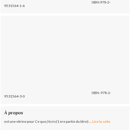
ISBN:978-2-
9531564-1-6
ISBN :978-2-
9531564-3-0
À propos
est une vitrine pour Ce que j'écris(1 ere partie du titre):...
Lire la suite