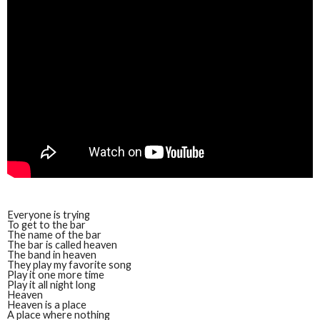
Everyone is trying
To get to the bar
The name of the bar
The bar is called heaven
The band in heaven
They play my favorite song
Play it one more time
Play it all night long
Heaven
Heaven is a place
A place where nothing