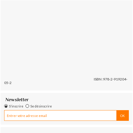
ISBN :978-2-919204-
05-2
Newsletter
S'inscrire
Se désinscrire