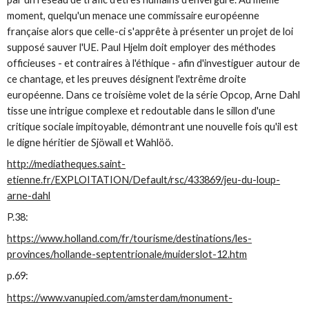
moment, quelqu'un menace une commissaire européenne
française alors que celle-ci s'apprête à présenter un projet de loi
supposé sauver l'UE. Paul Hjelm doit employer des méthodes
officieuses - et contraires à l'éthique - afin d'investiguer autour de
ce chantage, et les preuves désignent l'extrême droite
européenne. Dans ce troisième volet de la série Opcop, Arne Dahl
tisse une intrigue complexe et redoutable dans le sillon d'une
critique sociale impitoyable, démontrant une nouvelle fois qu'il est
le digne héritier de Sjöwall et Wahlöö.
http://mediatheques.saint-
etienne.fr/EXPLOITATION/Default/rsc/433869/jeu-du-loup-
arne-dahl
P.38:
https://www.holland.com/fr/tourisme/destinations/les-
provinces/hollande-septentrionale/muiderslot-12.htm
p.69:
https://www.vanupied.com/amsterdam/monument-