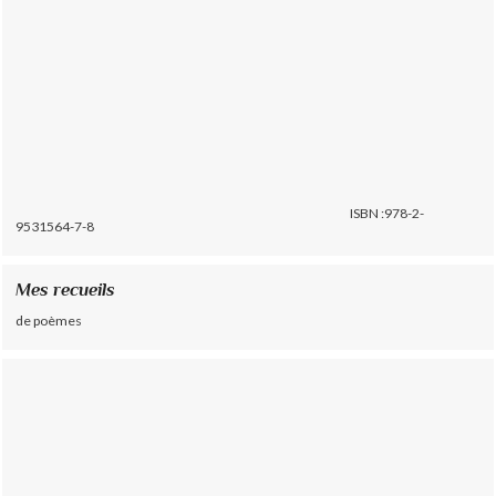
ISBN :978-2-
9531564-7-8
Mes recueils
de poèmes