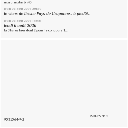
mardi matin 6h45
jeudi 06
août 2026
20h50
Je viens de lire:Le Pays de Craponne... à pied®...
jeudi 06
août 2026
17h58
Jeudi 6 août 2026
lu 3 livres hier dont 2 pour le concours 1...
ISBN :978-2-
9531564-9-2