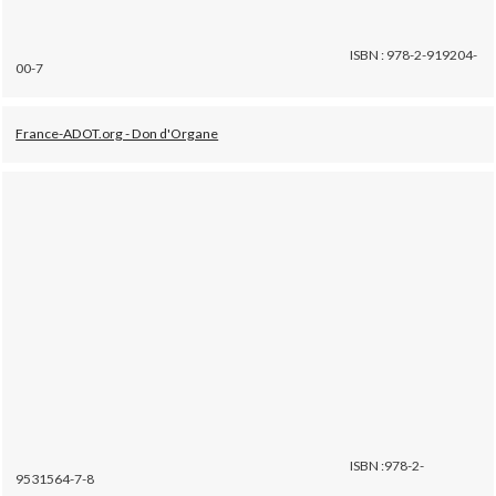
ISBN : 978-2-919204-
00-7
France-ADOT.org - Don d'Organe
ISBN :978-2-
9531564-7-8