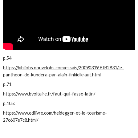
p.54:
https://bibliobs.nouvelobs.com/essais/20090319.BIB2831/le-
pantheon-de-kundera-par-alain-finkielkraut.html
p.71:
https://www.bvoltaire.fr/faut-quil-fasse-latin/
p.105:
https://www.edilivre.com/heidegger-et-le-tourisme-
27c607e7c8.html/