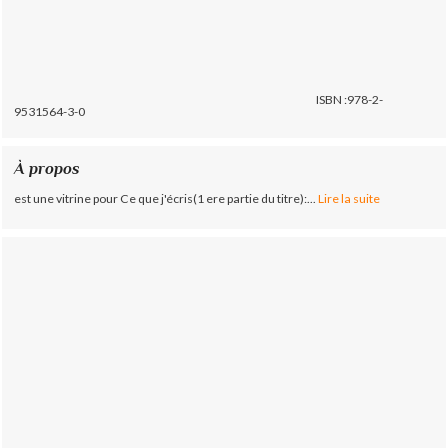
ISBN :978-2-
9531564-3-0
À propos
est une vitrine pour Ce que j'écris(1 ere partie du titre):...
Lire la suite