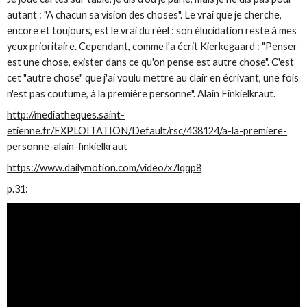
autant : "A chacun sa vision des choses". Le vrai que je cherche,
encore et toujours, est le vrai du réel : son élucidation reste à mes
yeux prioritaire. Cependant, comme l'a écrit Kierkegaard : "Penser
est une chose, exister dans ce qu'on pense est autre chose". C'est
cet "autre chose" que j'ai voulu mettre au clair en écrivant, une fois
n'est pas coutume, à la première personne". Alain Finkielkraut.
http://mediatheques.saint-
etienne.fr/EXPLOITATION/Default/rsc/438124/a-la-premiere-
personne-alain-finkielkraut
https://www.dailymotion.com/video/x7lqqp8
p.31: