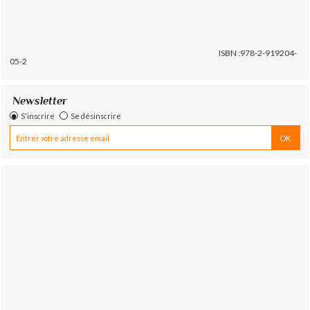
ISBN :978-2-919204-
05-2
Newsletter
S'inscrire
Se désinscrire