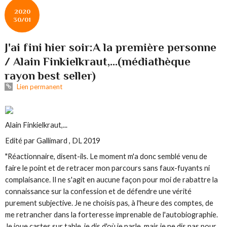
2020
30/01
J'ai fini hier soir:A la première personne
/ Alain Finkielkraut,...(médiathèque
rayon best seller)
Lien permanent
Alain Finkielkraut,...
Edité par Gallimard , DL 2019
"Réactionnaire, disent-ils. Le moment m'a donc semblé venu de
faire le point et de retracer mon parcours sans faux-fuyants ni
complaisance. Il ne s'agit en aucune façon pour moi de rabattre la
connaissance sur la confession et de défendre une vérité
purement subjective. Je ne choisis pas, à l'heure des comptes, de
me retrancher dans la forteresse imprenable de l'autobiographie.
Je joue cartes sur table, je dis d'où je parle, mais je ne dis pas pour