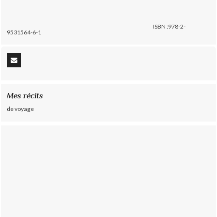
ISBN :978-2-
9531564-6-1
Mes récits
de voyage