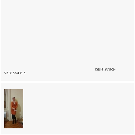
ISBN :978-2-
9531564-8-5