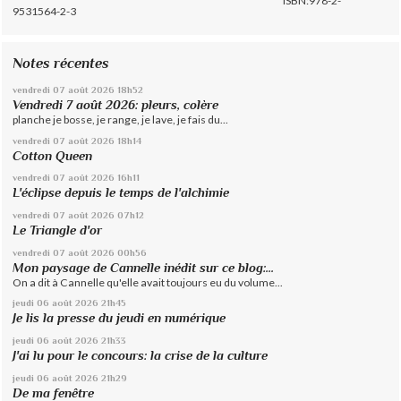
ISBN:978-2-
9531564-2-3
Notes récentes
vendredi 07
août 2026
18h52
Vendredi 7 août 2026: pleurs, colère
planche je bosse, je range, je lave, je fais du...
vendredi 07
août 2026
18h14
Cotton Queen
vendredi 07
août 2026
16h11
L'éclipse depuis le temps de l'alchimie
vendredi 07
août 2026
07h12
Le Triangle d'or
vendredi 07
août 2026
00h56
Mon paysage de Cannelle inédit sur ce blog:...
On a dit à Cannelle qu'elle avait toujours eu du volume...
jeudi 06
août 2026
21h45
Je lis la presse du jeudi en numérique
jeudi 06
août 2026
21h33
J'ai lu pour le concours: la crise de la culture
jeudi 06
août 2026
21h29
De ma fenêtre