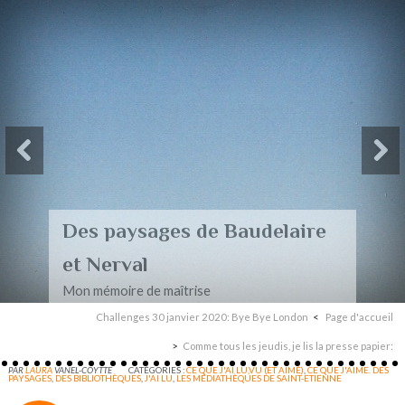
Des paysages de Baudelaire
et Nerval
Mon mémoire de maîtrise
Challenges 30 janvier 2020: Bye Bye London
Page d'accueil
Comme tous les jeudis, je lis la presse papier:
PAR
LAURA
VANEL-COYTTE
CATÉGORIES :
CE QUE J'AI LU,VU (ET AIMÉ)
,
CE QUE J'AIME. DES
PAYSAGES
,
DES BIBLIOTHÈQUES
,
J'AI LU
,
LES MÉDIATHÈQUES DE SAINT-ETIENNE