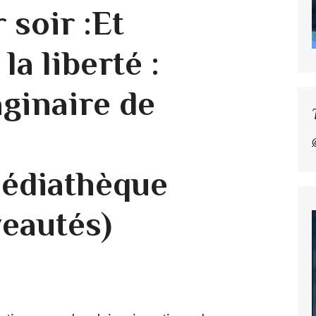
r soir :Et
la liberté :
aginaire de
édiathèque
eautés)