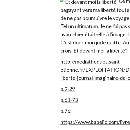
"Ce ma
pagayant vers ma liberté toute 
de ne pas poursuivre le voyage. 
Tel un ultimatum. Je ne l'ai pa
avant-hier était-elle à l'image 
C'est donc moi qui le quitte. Au 
crois. Et devant moi la liberté".
http://mediatheques.saint-
etienne.fr/EXPLOITATION/Def
liberte-journal-imaginaire-de-
p.9-29
p.61-73
p.76:
https://www.babelio.com/liv