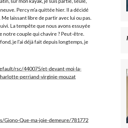
tin, sur mon kayak, je suis partie, seule,
neuve. Percy m'a quittée hier. Il a décidé
Me laissant libre de partir avec lui ou pas.
s suivi. La tempête que nous avons essuyée
de notre couple qui chavire ? Peut-être.
fond, je l'ai déjà fait depuis longtemps, je
ault/rsc/440075/et-devant-moi-la-
charlotte-perriand-virginie-mouzat
res/Giono-Que-ma-joie-demeure/781772