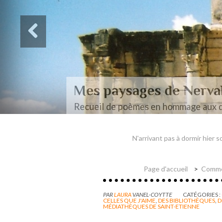
Des paysages de Baudel
Mon mémoire de maîtrise
N'arrivant pas à dormir hier so
Page d'accueil
Comme 
PAR
LAURA
VANEL-COYTTE
CATÉGORIES :
CELLES QUE J'AIME
,
DES BIBLIOTHÈQUES
,
D
MÉDIATHÈQUES DE SAINT-ETIENNE