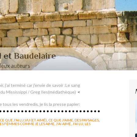
aire et Nerval
ir, j'ai terminé car j'envie de savoir :Le sang
du Mississippi / Greg Iles(médiathèque)
tous les vendredis, je lis la presse papier:
CE QUE J'AI LU,VU (ET AIMÉ)
,
CE QUE J'AIME. DES PAYSAGES
,
ES FEMMES COMME JE LES AIME
,
J'AI AIMÉ
,
J'AI LU
,
LES