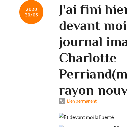
J'ai fini hie
2020
30/03
devant moi 
journal im
Charlotte
Perriand(m
rayon nouv
Lien permanent