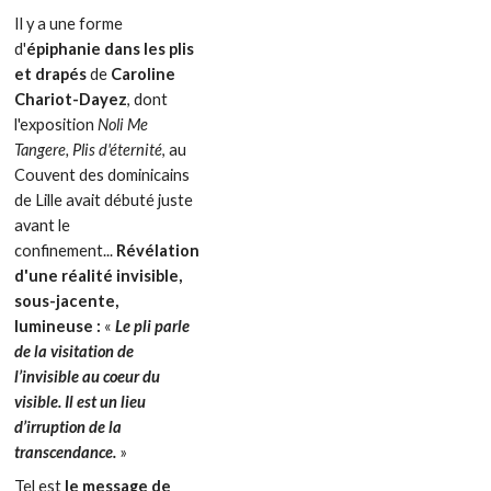
Il y a une forme
d'
épiphanie dans les plis
et drapés
de
Caroline
Chariot-Dayez
, dont
l'exposition
Noli Me
Tangere, Plis d'éternité
, au
Couvent des dominicains
de Lille avait débuté juste
avant le
confinement...
Révélation
d'une réalité invisible,
sous-jacente,
lumineuse :
«
Le pli parle
de la visitation de
l’invisible au coeur du
visible. Il est un lieu
d’irruption de la
transcendance.
»
Tel est
le message de