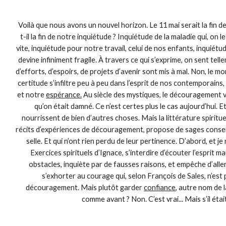
Voilà que nous avons un nouvel horizon. Le 11 mai serait la fin 
t-il la fin de notre inquiétude ? Inquiétude de la maladie qui, on l
vite, inquiétude pour notre travail, celui de nos enfants, inquiét
devine infiniment fragile. À travers ce qui s’exprime, on sent t
d’efforts, d’espoirs, de projets d’avenir sont mis à mal. Non, le m
certitude s’infiltre peu à peu dans l’esprit de nos contemporains,
et notre
espérance.
Au siècle des mystiques, le découragement ve
qu’on était damné. Ce n’est certes plus le cas aujourd’hui.
nourrissent de bien d’autres choses. Mais la littérature spiritu
récits d’expériences de découragement, propose de sages consei
selle. Et qui n’ont rien perdu de leur pertinence. D’abord, et je
Exercices spirituels d’Ignace, s’interdire d’écouter l’esprit ma
obstacles, inquiète par de fausses raisons, et empêche d’aller
s’exhorter au courage qui, selon François de Sales, n’est
découragement. Mais plutôt garder
confiance
, autre nom de 
comme avant ? Non. C’est vrai... Mais s’il était