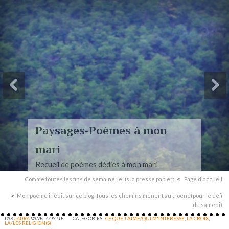
Paysages-Poèmes à mon
mari
Recueil de poèmes dédiés à mon mari
Comme toutes les fins de semaine, je lis la presse papier:
Page d'accueil
Mon poème inédit sur ce blog:Tous les chemins mènent au troène(pour le défi
du samedi)
PAR
LAURA
VANEL-COYTTE
CATÉGORIES :
CE QUE J'AIME/QUI M'INTERESSE
,
LA CROIX
,
LA/LES RELIGION(S)