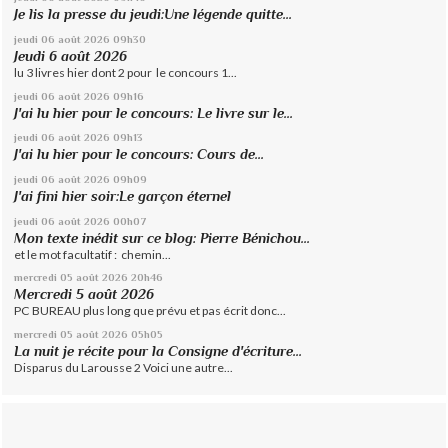
Je lis la presse du jeudi:Une légende quitte...
jeudi 06
août 2026
09h30
Jeudi 6 août 2026
lu 3 livres hier dont 2 pour le concours 1...
jeudi 06
août 2026
09h16
J'ai lu hier pour le concours: Le livre sur le...
jeudi 06
août 2026
09h13
J'ai lu hier pour le concours: Cours de...
jeudi 06
août 2026
09h09
J'ai fini hier soir:Le garçon éternel
jeudi 06
août 2026
00h07
Mon texte inédit sur ce blog: Pierre Bénichou...
et le mot facultatif : chemin...
mercredi 05
août 2026
20h46
Mercredi 5 août 2026
PC BUREAU plus long que prévu et pas écrit donc...
mercredi 05
août 2026
05h05
La nuit je récite pour la Consigne d'écriture...
Disparus du Larousse 2 Voici une autre...