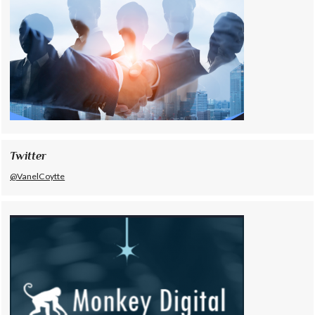
Twitter
@VanelCoytte