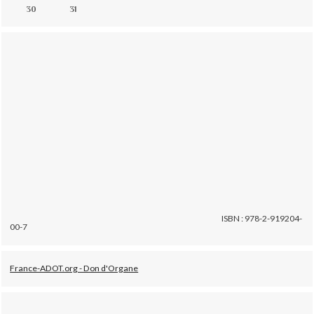
30
31
ISBN : 978-2-919204-
00-7
France-ADOT.org - Don d'Organe