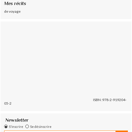
Mes récits
de voyage
ISBN :978-2-919204-
05-2
Newsletter
S'inscrire
Se désinscrire