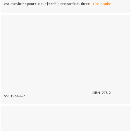
est une vitrine pour Ce que j'écris(1 ere partie du titre):...
Lire la suite
ISBN :978-2-
9531564-4-7