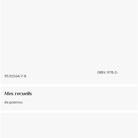
ISBN :978-2-
9531564-7-8
Mes recueils
de poèmes