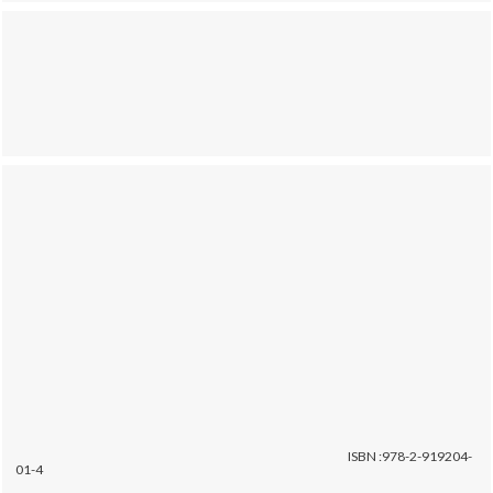
ISBN :978-2-919204-
01-4