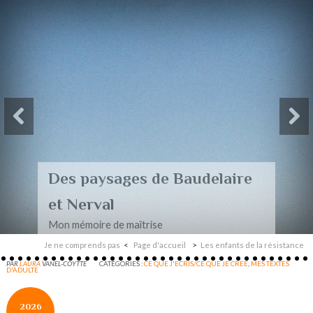
Des paysages de Baudelaire
et Nerval
Mon mémoire de maîtrise
Je ne comprends pas
Page d'accueil
Les enfants de la résistance
PAR
LAURA
VANEL-COYTTE
CATÉGORIES :
CE QUE J'ECRIS/CE QUE JE CREE
,
MES TEXTES
D'ADULTE
2026