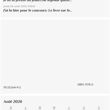
Je lis la presse du jeudi:Une légende quitte...
jeudi 06
août 2026
09h16
J'ai lu hier pour le concours: Le livre sur le...
ISBN :978-2-
9531564-9-2
Août 2026
D
L
M
M
J
V
S