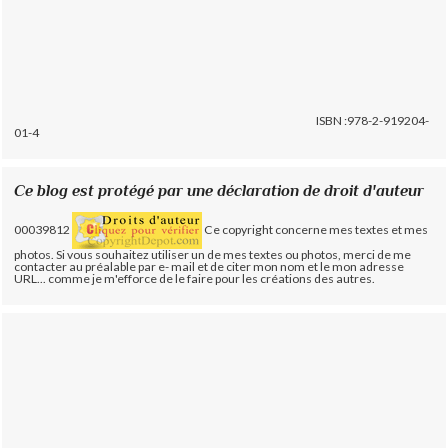
ISBN :978-2-919204-
01-4
Ce blog est protégé par une déclaration de droit d'auteur
00039812
Ce copyright concerne mes textes et mes
photos. Si vous souhaitez utiliser un de mes textes ou photos, merci de me
contacter au préalable par e- mail et de citer mon nom et le mon adresse
URL... comme je m'efforce de le faire pour les créations des autres.