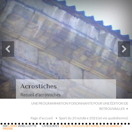
Acrostiches
Recueil d'acrostiches
UNE PROGRAMMATION FOISONNANTE POUR UNE ÉDITION DE
RETROUVAILLES
Page d'accueil
Sport du 20 octobre 2021(et vie quotidienne)
PAR
LAURA
VANEL-COYTTE
CATÉGORIES :
CE QUE J'AI LU,VU (ET AIMÉ)
,
J'AI LU DANS LA
PRESSE