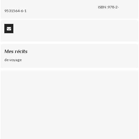
ISBN :978-2-
9531564-6-1
Mes récits
de voyage