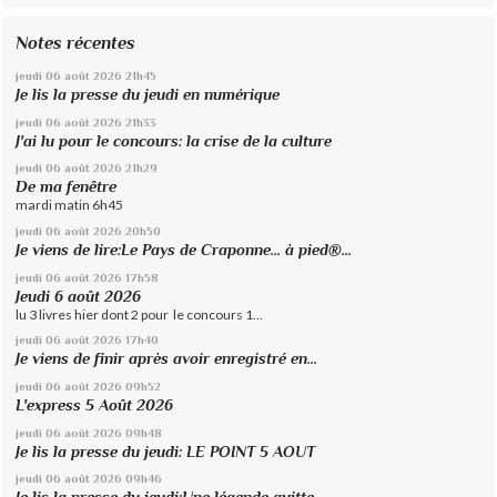
Notes récentes
jeudi 06
août 2026
21h45
Je lis la presse du jeudi en numérique
jeudi 06
août 2026
21h33
J'ai lu pour le concours: la crise de la culture
jeudi 06
août 2026
21h29
De ma fenêtre
mardi matin 6h45
jeudi 06
août 2026
20h50
Je viens de lire:Le Pays de Craponne... à pied®...
jeudi 06
août 2026
17h58
Jeudi 6 août 2026
lu 3 livres hier dont 2 pour le concours 1...
jeudi 06
août 2026
17h40
Je viens de finir après avoir enregistré en...
jeudi 06
août 2026
09h52
L'express 5 Août 2026
jeudi 06
août 2026
09h48
Je lis la presse du jeudi: LE POINT 5 AOUT
jeudi 06
août 2026
09h46