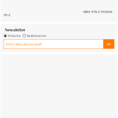
ISBN :978-2-919204-
05-2
Newsletter
S'inscrire
Se désinscrire