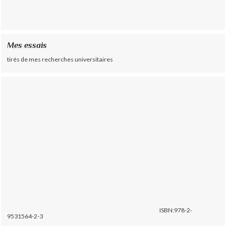
Mes essais
tirés de mes recherches universitaires
ISBN:978-2-
9531564-2-3