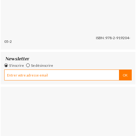
ISBN :978-2-919204-
05-2
Newsletter
S'inscrire
Se désinscrire