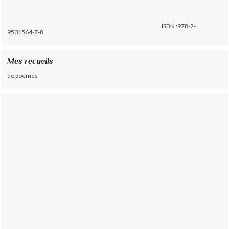
ISBN :978-2-
9531564-7-8
Mes recueils
de poèmes