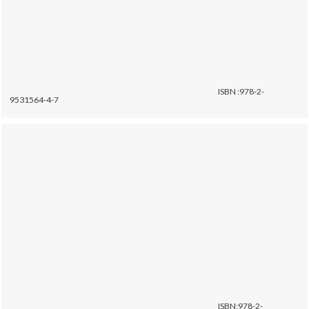
ISBN :978-2-
9531564-4-7
ISBN:978-2-