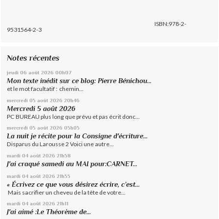
ISBN:978-2-
9531564-2-3
Notes récentes
jeudi 06
août 2026
00h07
Mon texte inédit sur ce blog: Pierre Bénichou...
et le mot facultatif : chemin...
mercredi 05
août 2026
20h46
Mercredi 5 août 2026
PC BUREAU plus long que prévu et pas écrit donc...
mercredi 05
août 2026
05h05
La nuit je récite pour la Consigne d'écriture...
Disparus du Larousse 2 Voici une autre...
mardi 04
août 2026
21h58
J'ai craqué samedi au MAI pour:CARNET...
mardi 04
août 2026
21h55
« Écrivez ce que vous désirez écrire, c’est...
Mais sacrifier un cheveu de la tête de votre...
mardi 04
août 2026
21h11
J'ai aimé :Le Théorème de...