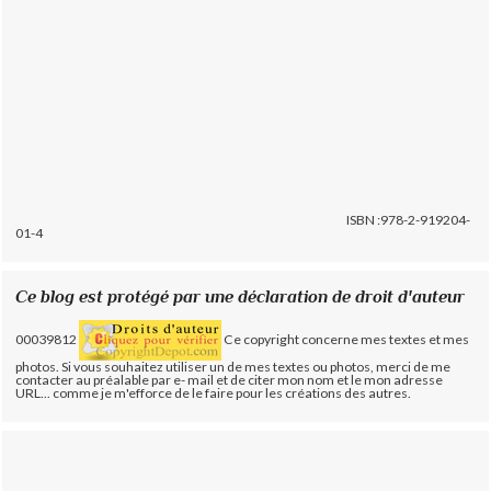
ISBN :978-2-919204-
01-4
Ce blog est protégé par une déclaration de droit d'auteur
00039812
Ce copyright concerne mes textes et mes
photos. Si vous souhaitez utiliser un de mes textes ou photos, merci de me
contacter au préalable par e- mail et de citer mon nom et le mon adresse
URL... comme je m'efforce de le faire pour les créations des autres.