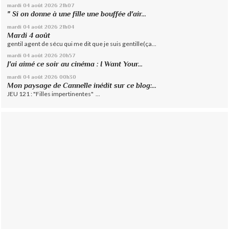
mardi 04
août 2026
21h07
" Si on donne à une fille une bouffée d'air...
mardi 04
août 2026
21h04
Mardi 4 août
gentil agent de sécu qui me dit que je suis gentille(ça...
mardi 04
août 2026
20h57
J'ai aimé ce soir au cinéma : I Want Your...
mardi 04
août 2026
00h30
Mon paysage de Cannelle inédit sur ce blog:...
JEU 121 : "Filles impertinentes" ...