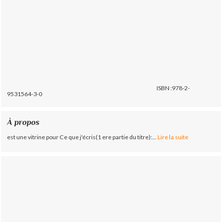
ISBN :978-2-
9531564-3-0
À propos
est une vitrine pour Ce que j'écris(1 ere partie du titre):...
Lire la suite