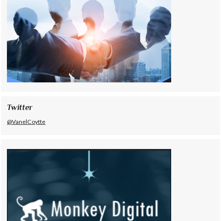
Twitter
@VanelCoytte