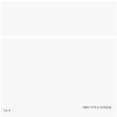
ISBN :978-2-919204-
01-4