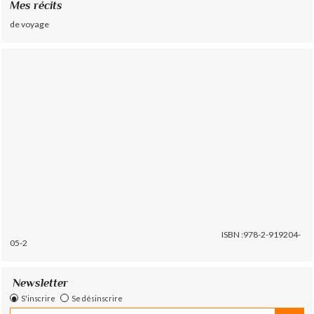
Mes récits
de voyage
ISBN :978-2-919204-
05-2
Newsletter
S'inscrire
Se désinscrire