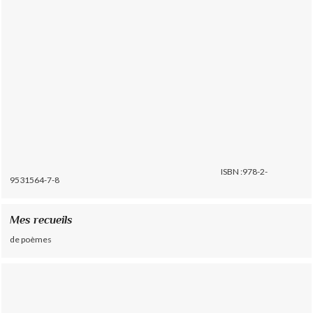
ISBN :978-2-
9531564-7-8
Mes recueils
de poèmes