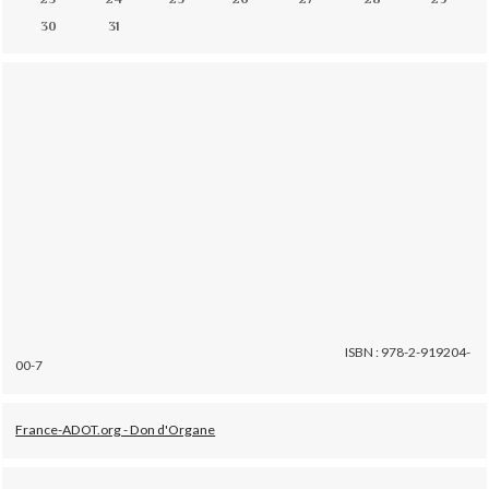
30
31
ISBN : 978-2-919204-
00-7
France-ADOT.org - Don d'Organe