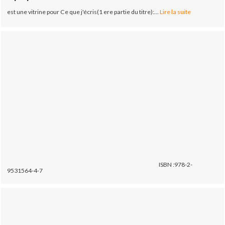
est une vitrine pour Ce que j'écris(1 ere partie du titre):...
Lire la suite
ISBN :978-2-
9531564-4-7