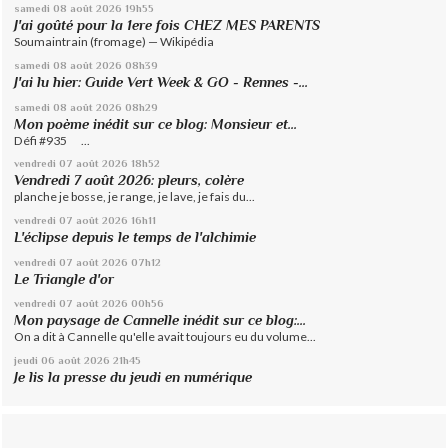
samedi 08
août 2026
19h55
J'ai goûté pour la 1ere fois CHEZ MES PARENTS
Soumaintrain (fromage) — Wikipédia
samedi 08
août 2026
08h39
J'ai lu hier: Guide Vert Week & GO - Rennes -...
samedi 08
août 2026
08h29
Mon poème inédit sur ce blog: Monsieur et...
Défi #935 ...
vendredi 07
août 2026
18h52
Vendredi 7 août 2026: pleurs, colère
planche je bosse, je range, je lave, je fais du...
vendredi 07
août 2026
16h11
L'éclipse depuis le temps de l'alchimie
vendredi 07
août 2026
07h12
Le Triangle d'or
vendredi 07
août 2026
00h56
Mon paysage de Cannelle inédit sur ce blog:...
On a dit à Cannelle qu'elle avait toujours eu du volume...
jeudi 06
août 2026
21h45
Je lis la presse du jeudi en numérique