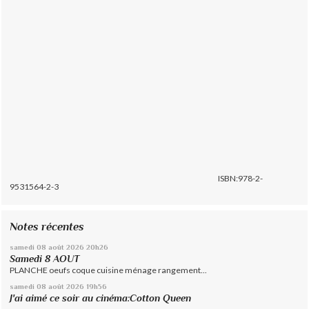
ISBN:978-2-
9531564-2-3
Notes récentes
samedi 08
août 2026
20h26
Samedi 8 AOUT
PLANCHE oeufs coque cuisine ménage rangement...
samedi 08
août 2026
19h56
J'ai aimé ce soir au cinéma:Cotton Queen