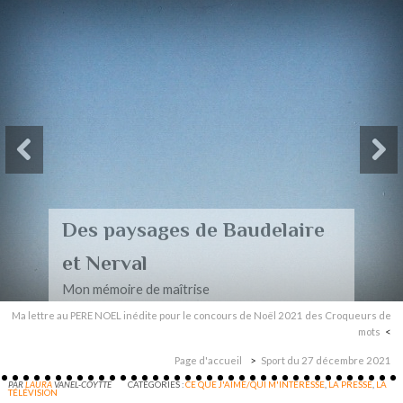
Des paysages de Baudelaire
et Nerval
Mon mémoire de maîtrise
Ma lettre au PERE NOEL inédite pour le concours de Noël 2021 des Croqueurs de
mots
Page d'accueil
Sport du 27 décembre 2021
PAR
LAURA
VANEL-COYTTE
CATÉGORIES :
CE QUE J'AIME/QUI M'INTERESSE
,
LA PRESSE
,
LA
TÉLÉVISION