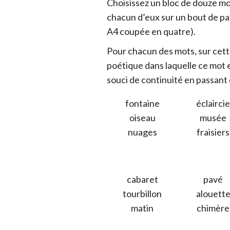
Choisissez un bloc de douze mo
chacun d’eux sur un bout de pap
A4 coupée en quatre).
Pour chacun des mots, sur cette
poétique dans laquelle ce mot 
souci de continuité en passant d
fontaine
éclaircie
oiseau
musée
nuages
fraisiers
cabaret
pavé
tourbillon
alouett
matin
chimère