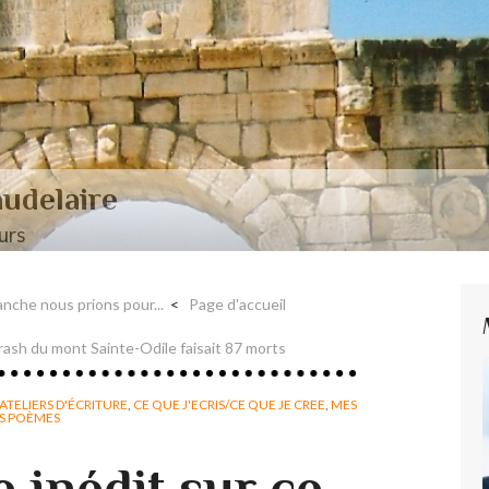
aire et Nerval
nche nous prions pour...
Page d'accueil
e crash du mont Sainte-Odile faisait 87 morts
ATELIERS D'ÉCRITURE
,
CE QUE J'ECRIS/CE QUE JE CREE
,
MES
S POÈMES
inédit sur ce