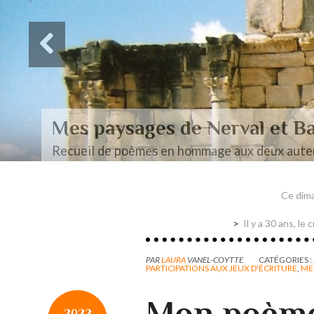
Des paysages de Baudel
Mon mémoire de maîtrise
Ce dima
Il y a 30 ans, l
PAR
LAURA
VANEL-COYTTE
CATÉGORIES :
PARTICIPATIONS AUX JEUX D'ÉCRITURE
,
ME
Mon poème 
2022