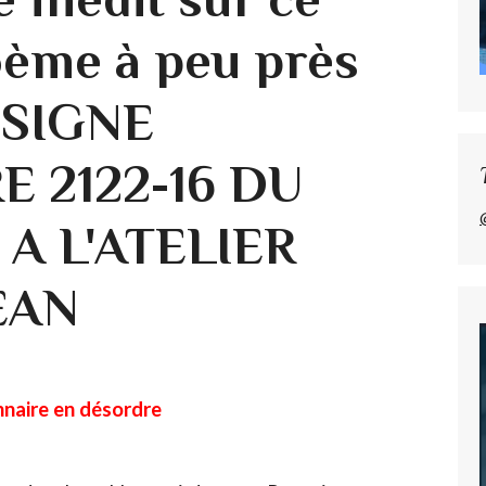
oème à peu près
NSIGNE
E 2122-16 DU
 A L'ATELIER
EAN
nnaire en désordre