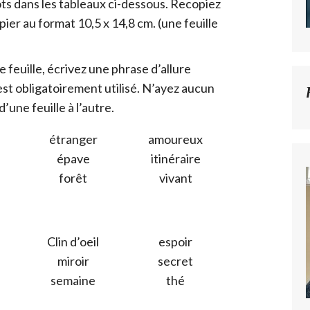
ts dans les tableaux ci-dessous. Recopiez
ier au format 10,5 x 14,8 cm. (une feuille
 feuille, écrivez une phrase d’allure
est obligatoirement utilisé. N’ayez aucun
’une feuille à l’autre.
étranger
amoureux
épave
itinéraire
forêt
vivant
Clin d’oeil
espoir
e
miroir
secret
semaine
thé