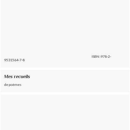
ISBN :978-2-
9531564-7-8
Mes recueils
de poèmes