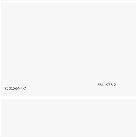
ISBN :978-2-
9531564-4-7