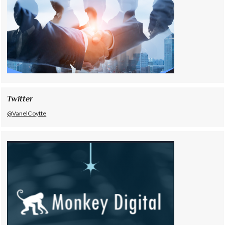
Twitter
@VanelCoytte