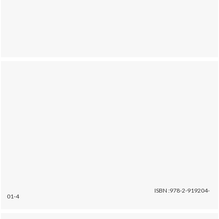
ISBN :978-2-919204-
01-4