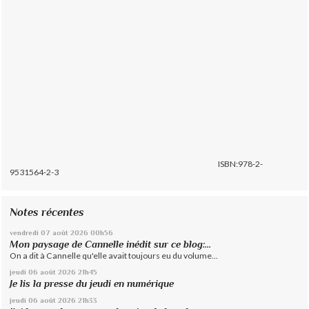
ISBN:978-2-
9531564-2-3
Notes récentes
vendredi 07
août 2026
00h56
Mon paysage de Cannelle inédit sur ce blog:...
On a dit à Cannelle qu'elle avait toujours eu du volume...
jeudi 06
août 2026
21h45
Je lis la presse du jeudi en numérique
jeudi 06
août 2026
21h33