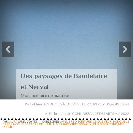
Des paysages de Baudelaire
et Nerval
Mon mémoire de maîtrise
J'ai fait hier: GNOCCHIS À LA CRÈME DE POTIRON
Page d'accueil
J'ai lu hier soir: CONNAISSANCE DES ARTS Mai 2022
PAR
LAURA
VANEL-COYTTE
CATÉGORIES :
ATELIERS D'ÉCRITURE
,
CE QUE J'ECRIS/CE QUE JE
CREE
,
LA COUR DE RÉCRÉ DE JILL BILL
,
MES PARTICIPATIONS AUX JEUX D'ÉCRITURE
,
MES
POÈMES