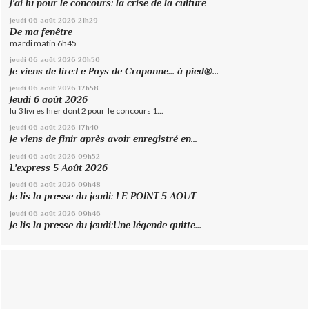
J'ai lu pour le concours: la crise de la culture
jeudi 06
août 2026
21h29
De ma fenêtre
mardi matin 6h45
jeudi 06
août 2026
20h50
Je viens de lire:Le Pays de Craponne... à pied®...
jeudi 06
août 2026
17h58
Jeudi 6 août 2026
lu 3 livres hier dont 2 pour le concours 1...
jeudi 06
août 2026
17h40
Je viens de finir après avoir enregistré en...
jeudi 06
août 2026
09h52
L'express 5 Août 2026
jeudi 06
août 2026
09h48
Je lis la presse du jeudi: LE POINT 5 AOUT
jeudi 06
août 2026
09h46
Je lis la presse du jeudi:Une légende quitte...