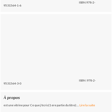
ISBN:978-2-
9531564-1-6
ISBN :978-2-
9531564-3-0
À propos
est une vitrine pour Ce que j'écris(1 ere partie du titre):...
Lire la suite