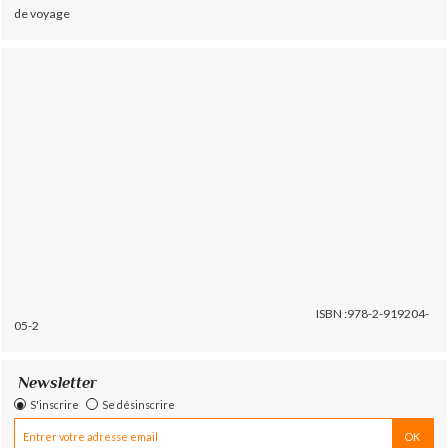
de voyage
ISBN :978-2-919204-
05-2
Newsletter
S'inscrire
Se désinscrire