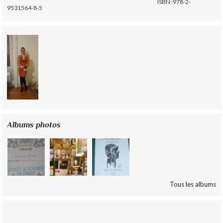
ISBN :978-2-
9531564-8-5
Albums photos
Tous les albums